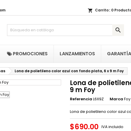
com
Carrito::
0
Producto
shopping_cart
i lista de regalos
(title))
niciar sesión

be iniciar sesión para guardar productos en su lista de deseos.
abel))
add_circle_outline
Crear nueva li
((cancelText))
((loginText)
PROMOCIONES
LANZAMIENTOS
GARANTÍ
((cancelText))
((createText)
nas
Lona de polietileno color azul con fondo plata, 6 x 9 m Foy
Lona de polietilen
9 m Foy
Referencia
L6X9Z
Marca
Foy
Lona de polietileno color azul c
$690.00
IVA incluido