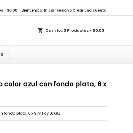
s - $0.00
Bienvenido,
Iniciar sesión
o
Crear una cuenta
×
×
×
shopping_cart
Carrito::
0
Productos - $0.00
sta
)
AS
)
o color azul con fondo plata, 6 x
on fondo plata, 6 x 9 m Foy L6X9Z