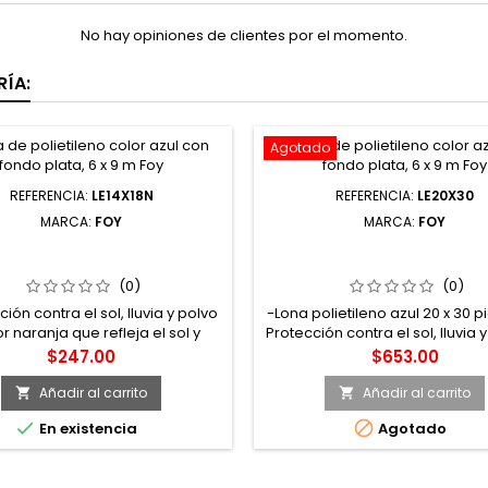
No hay opiniones de clientes por el momento.
ÍA:
Agotado
REFERENCIA:
LE14X18N
REFERENCIA:
LE20X30
MARCA:
FOY
MARCA:
FOY
X18N LONA DE POLIETILENO
LE20X30 LONA DE POLIETI
NARANJA 4.26 X 5.48 M FOY
COLOR AZUL 6.09 X 9.14 
(0)
(0)
ión contra el sol, lluvia y polvo
-Lona polietileno azul 20 x 30 p
r naranja que refleja el sol y
Protección contra el sol, lluvia y
lata que evita el calentamiento
Color azul que refleja el sol 
Precio
Precio
$247.00
$653.00
Densidad 110 g/m² -14 mm
plata que evita el calentamie
Densidad 110 grs/m². -Trama de
Añadir al carrito
Añadir al carrito


hilos por pulgada. -Con espe


En existencia
Agotado
0.14mm.