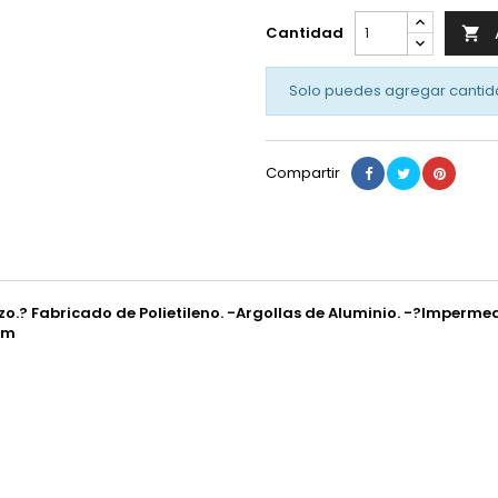
Cantidad

Solo puedes agregar cantid
Compartir
zo.? Fabricado de Polietileno. -Argollas de Aluminio. -?Imperm
9 m