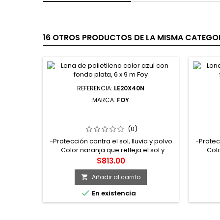
16 OTROS PRODUCTOS DE LA MISMA CATEGOR
REFERENCIA:
LE20X40N
MARCA:
FOY
LE20X40N LONA DE POLIETILENO
LE14
COLOR NARANJA 6.09 X 12.19 M FOY
COLOR 
(0)
-Protección contra el sol, lluvia y polvo
-Protecc
-Color naranja que refleja el sol y
-Colo
fondo plata que evita el calentamiento
fondo p
Precio
$813.00
-Densidad 110 g/m² -14 mm
-
Añadir al carrito


En existencia