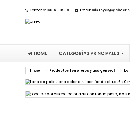
Teléfono:
3336193959
Email:
luis.reyes@gcinter.
M
(
I
De
((l
HOME
CATEGORÍAS PRINCIPALES
Inicio
Productos ferreteros y uso general
Lo