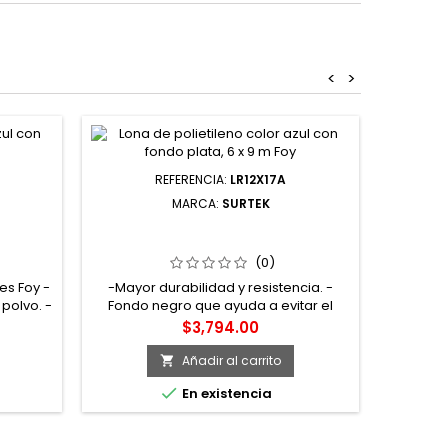
<
>
REFERENCIA:
LR12X17A
MARCA:
SURTEK
LENO
LR12X17A LONA DE POLIETILENO
LE10X
M FOY
REFORZADA COLOR AZUL 12 X 17 M
COLOR
SURTEK
(0)
ies Foy -
-Mayor durabilidad y resistencia. -
-Protecci
 polvo. -
Fondo negro que ayuda a evitar el
-Color v
y fondo
calentamiento. -Esquinas reforzadas. -
plata 
Precio
$3,794.00
nto. -
Densidad 180 grs/m². Trama de 14 x 14
De
 10 x 10
hilos por pulgada. Con espesor de
Añadir al carrito

sor de
0.25mm.

En existencia