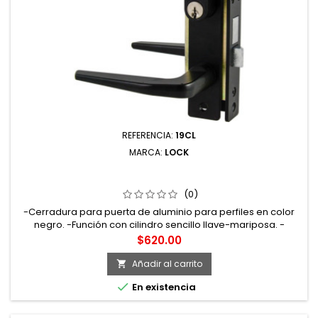
REFERENCIA:
19CL
MARCA:
LOCK
19CL CERRADURA CLÁSICA PARA PUERTA DE ALUMINIO
FUNCIÓN DOBLE NEGRO LLAVE ESTÁNDAR LOCK
(0)
-Cerradura para puerta de aluminio para perfiles en color
negro. -Función con cilindro sencillo llave-mariposa. -
Estructura interior metálica con tratamiento de tropicalizado
Precio
$620.00
que proporciona una mayor resistencia a la oxidación.
Añadir al carrito


En existencia