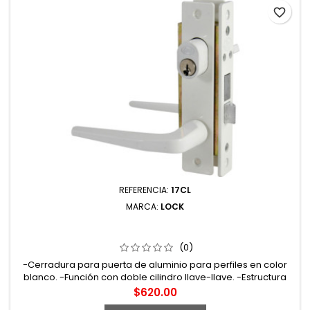
favorite_border
REFERENCIA:
17CL
MARCA:
LOCK
17CL CERRADURA CLÁSICA PARA PUERTA DE ALUMINIO
FUNCIÓN SENCILLA BLANCO LLAVE ESTÁNDAR LOCK
(0)
-Cerradura para puerta de aluminio para perfiles en color
blanco. -Función con doble cilindro llave-llave. -Estructura
interior metálica con tratamiento de tropicalizado que
Precio
$620.00
proporciona una mayor resistencia a la oxidación.