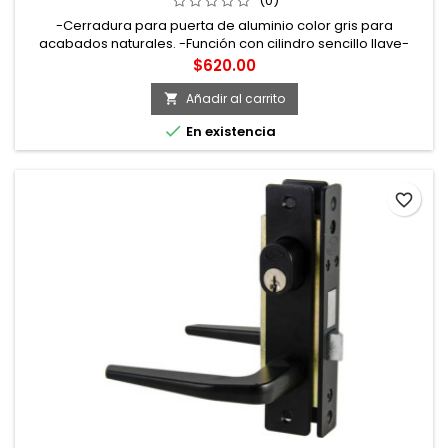
(0)
-Cerradura para puerta de aluminio color gris para
acabados naturales. -Función con cilindro sencillo llave-
mariposa. -Estructura interior metálica con tratamiento de
Precio
$620.00
tropicalizado que proporciona una mayor resistencia a la
oxidación.
Añadir al carrito


En existencia
favorite_border