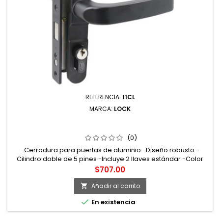
REFERENCIA:
11CL
MARCA:
LOCK
11CL CERRADURA EURO PARA PUERTA DE ALUMINIO
FUNCIÓN DOBLE NEGRO LLAVE ESTÁNDAR LOCK
(0)
-Cerradura para puertas de aluminio -Diseño robusto -
Cilindro doble de 5 pines -Incluye 2 llaves estándar -Color
negro
Precio
$707.00
Añadir al carrito


En existencia