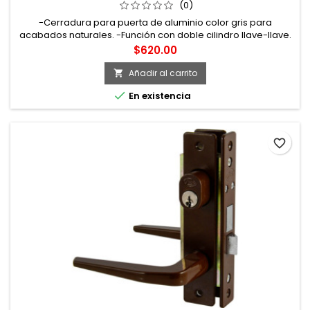
(0)
-Cerradura para puerta de aluminio color gris para
acabados naturales. -Función con doble cilindro llave-llave.
-Estructura interior metálica con tratamiento de
Precio
$620.00
tropicalizado que proporciona una mayor resistencia a la
oxidación.
Añadir al carrito


En existencia
favorite_border