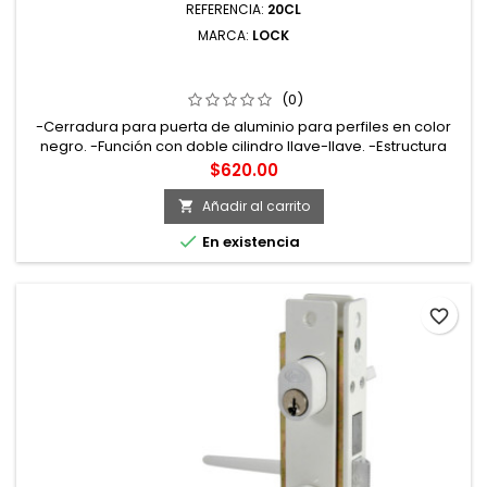
REFERENCIA:
20CL
MARCA:
LOCK
20CL CERRADURA CLÁSICA PARA PUERTA DE ALUMINIO
FUNCIÓN SENCILLA NEGRO LLAVE ESTÁNDAR LOCK
(0)
-Cerradura para puerta de aluminio para perfiles en color
negro. -Función con doble cilindro llave-llave. -Estructura
interior metálica con tratamiento de tropicalizado que
Precio
$620.00
proporciona una mayor resistencia a la oxidación.
Añadir al carrito


En existencia
favorite_border