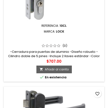
REFERENCIA:
10CL
MARCA:
LOCK
10CL CERRADURA EURO PARA PUERTA DE ALUMINIO
FUNCIÓN DOBLE BLANCO LLAVE ESTÁNDAR LOCK
(0)
-Cerradura para puertas de aluminio -Diseño robusto -
Cilindro doble de 5 pines -Incluye 2 llaves estándar -Color
blanco
Precio
$707.00
Añadir al carrito


En existencia
favorite_border