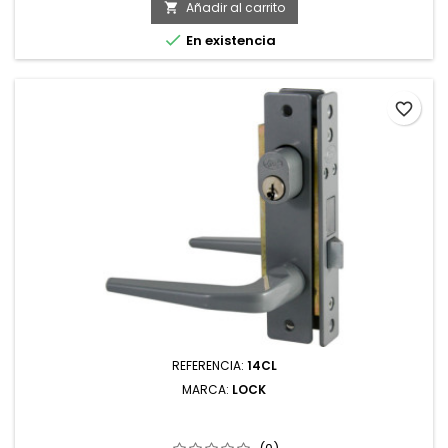
Añadir al carrito


En existencia
favorite_border
REFERENCIA:
14CL
MARCA:
LOCK
14CL CERRADURA CLÁSICA PARA PUERTA DE ALUMINIO
FUNCIÓN DOBLE GRIS LLAVE ESTÁNDAR LOCK