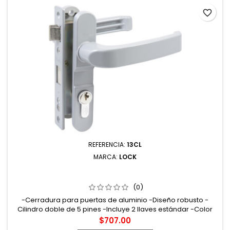
favorite_border
REFERENCIA:
13CL
MARCA:
LOCK
13CL CERRADURA EURO PARA PUERTA DE ALUMINIO
FUNCIÓN DOBLE GRIS LLAVE ESTÁNDAR LOCK
(0)
-Cerradura para puertas de aluminio -Diseño robusto -
Cilindro doble de 5 pines -Incluye 2 llaves estándar -Color
gris
Precio
$707.00