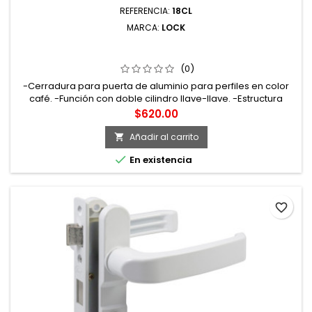
REFERENCIA:
18CL
MARCA:
LOCK
18CL CERRADURA CLÁSICA PARA PUERTA DE ALUMINIO
FUNCIÓN DOBLE CAFÉ LLAVE ESTÁNDAR LOCK
(0)
-Cerradura para puerta de aluminio para perfiles en color
café. -Función con doble cilindro llave-llave. -Estructura
interior metálica con tratamiento de tropicalizado que
Precio
$620.00
proporciona una mayor resistencia a la oxidación.
Añadir al carrito


En existencia
favorite_border