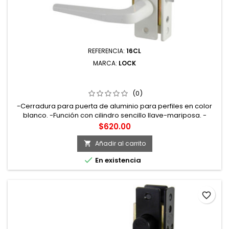
REFERENCIA:
16CL
MARCA:
LOCK
16CL CERRADURA CLÁSICA PARA PUERTA DE ALUMINIO
FUNCIÓN DOBLE BLANCO LLAVE ESTÁNDAR LOCK
(0)
-Cerradura para puerta de aluminio para perfiles en color
blanco. -Función con cilindro sencillo llave-mariposa. -
Estructura interior metálica con tratamiento de tropicalizado
Precio
$620.00
que proporciona una mayor resistencia a la oxidación.
Añadir al carrito


En existencia
favorite_border