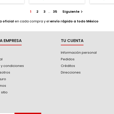
 mucho peso.
vehículos
carga, ca
1
2
3
…
35
Siguiente

mobiliario 
 oficial
en cada compra y el
envío rápido a todo México
A EMPRESA
TU CUENTA
Información personal
al
Pedidos
 y condiciones
Créditos
sotros
Direcciones
guro
anos
sitio