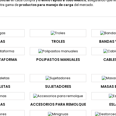
oficial
en cada compra y el
envío rápido a todo México
, asegurando que re
estra gama de
productos para manejo de carga
del mercado.
GAS
TROLES
BANDAS 
ATAFORMA
POLIPASTOS MANUALES
CABLE
LETAS
SUJETADORES
MASAS 
NAS
ACCESORIOS PARA REMOLQUE
ES