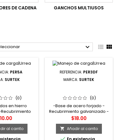
ORES DE CADENA
GANCHOS MULTIUSOS



leccionar
NCIA:
PER5A
REFERENCIA:
PER3DF
A:
SURTEK
MARCA:
SURTEK
RRO DE HIERRO
PER3DF PERRO DE ACERO
PARA CABLE DE
FORJADO PARA CABLE DE
O ALEMÁN 3/8"
ACERO 1/4" SURTEK
(0)
(0)
URTEK
dos en hierro
-Base de acero forjado -
-Recubrimiento
Recubrimiento galvanizado -
 resistente a la
Diseñado para trabajos
recio
Precio
10.00
$18.00
 -Para trabajos
pesados
uercas de acero
ir al carrito
Añadir al carrito


existencia
En existencia