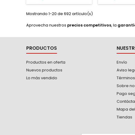
Temperatura de operación:
mobiliario con
-10° C a 70° C. Velocidad
Mostrando 1-20 de 692 artículo(s)
máxima: 3 Km/hr. -Para sillas
móviles y muebles, uso
Aprovecha nuestros
precios competitivos
, la
garantía
general en pisos de alfombra,
mosaico, loseta y cemento.
PRODUCTOS
NUESTR
Productos en oferta
Envío
Nuevos productos
Aviso leg
Lo más vendido
Términos
Sobre no
Pago se
Contáct
Mapa del 
Tiendas