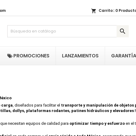
com
Carrito::
0
Producto
shopping_cart
i lista de regalos
(modalTitle))
(title))
niciar sesión

confirmMessage))
be iniciar sesión para guardar productos en su lista de deseos.
abel))
add_circle_outline
Crear nueva li
((cancelText))
((cancelText))
((modalDeleteText)
((loginText)
PROMOCIONES
LANZAMIENTOS
GARANTÍ
((cancelText))
((createText)
México
e carga
, diseñados para facilitar el
transporte y manipulación de objetos
tillas, dollys, plataformas rodantes, patines hidráulicos y elevadores
h
que necesitan equipos de calidad para
optimizar tiempo y esfuerzo
en el 