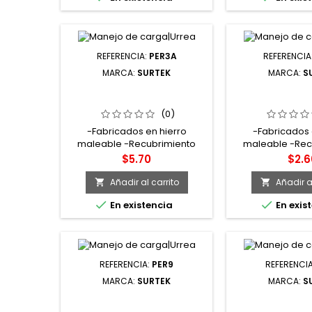
REFERENCIA:
PER3A
REFERENCIA
MARCA:
SURTEK
MARCA:
S
PER3A PERRO DE HIERRO
PER1A PERRO 
MALEABLE PARA CABLE DE
MALEABLE PAR
ACERO TIPO ALEMÁN 1/4"
ACERO TIPO A
(0)
SURTEK
SURT
-Fabricados en hierro
-Fabricados 
maleable -Recubrimiento
maleable -Rec
galvanizado resistente a la
galvanizado res
Precio
Prec
$5.70
$2.6
corrosión -Para trabajos
corrosión -Par
ligeros -Tuercas de acero
ligeros -Tuerc
Añadir al carrito
Añadir al




En existencia
En exis
REFERENCIA:
PER9
REFERENCI
MARCA:
SURTEK
MARCA:
S
PER9 PERRO DE HIERRO
PER7 PERRO 
MALEABLE PARA CABLE DE
MALEABLE PAR