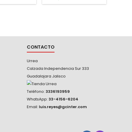
 de manejo de
operación: -40° C a 100° C.
rros móviles o
Velocidad máxima: 3 Km/h. -
con mucho peso.
Para sillas móviles y muebles,
uso general en pisos de
alfombra, mosaico, loseta y
cemento.
CONTACTO
Urrea
Calzada Independencia Sur 333
Guadalajara Jalisco
Teléfono:
3336193959
WhatsApp:
33-4156-6204
Email:
luis.reyes@gcinter.com