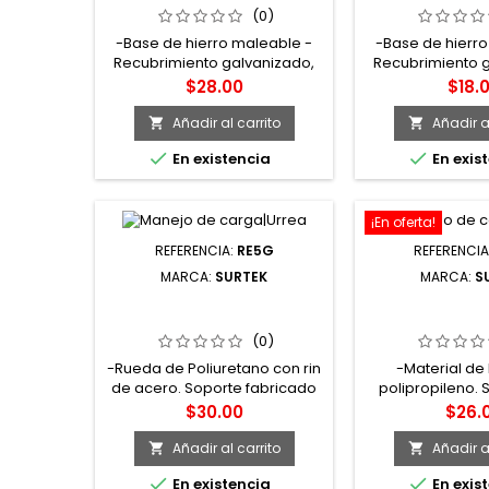
ACERO 5/8" SURTEK
ACERO 1/2"
(0)
-Base de hierro maleable -
-Base de hierro
Recubrimiento galvanizado,
Recubrimiento 
resistente a la corrosión -
resistente a la
Precio
Preci
$28.00
$18.
Tuercas de acero
Tuercas d
Añadir al carrito
Añadir al




En existencia
En exis
¡En oferta!
REFERENCIA:
RE5G
REFERENCIA
MARCA:
SURTEK
MARCA:
S
RE5G RODAJA ESFÉRICA
RN5G ROD
CON PLACA 50 MM SURTEK
POLIPROPILE
GIRATORIA 2
(0)
-Rueda de Poliuretano con rin
-Material de 
de acero. Soporte fabricado
polipropileno. 
en acero zincado. -
placa. -Rueda g
Precio
Preci
$30.00
$26.
Resistentes a acetona,
Temperatura: -
alcohol, sodio y solventes
Velocidad máxim
Añadir al carrito
Añadir al


suaves. Soporte tipo espiga y
Para vehículos 


En existencia
En exis
perno con freno. -
carga, carros