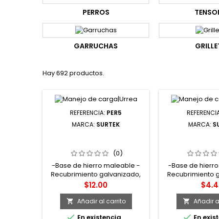
PERROS
TENSO
GARRUCHAS
GRILLE
Hay 692 productos.
REFERENCIA:
PER5
REFERENCI
MARCA:
SURTEK
MARCA:
S
PER5 PERRO DE HIERRO
PER2 PERRO 
MALEABLE PARA CABLE DE
MALEABLE PAR
ACERO 3/8" SURTEK
ACERO 3/16
(0)
-Base de hierro maleable -
-Base de hierro
Recubrimiento galvanizado,
Recubrimiento 
resistente a la corrosión -
resistente a la
Precio
Prec
$12.00
$4.4
Tuercas de acero
Tuercas d
Añadir al carrito
Añadir al




En existencia
En exis