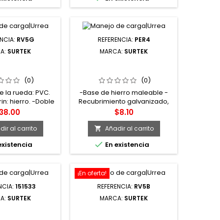
NCIA:
RV5G
REFERENCIA:
PER4
A:
SURTEK
MARCA:
SURTEK
DAJA DE PVC
PER4 PERRO DE HIERRO
GIRATORIA 2"
MALEABLE PARA CABLE DE
URTEK
ACERO 5/16" SURTEK
(0)
(0)
e la rueda: PVC.
-Base de hierro maleable -
rin: hierro. -Doble
Recubrimiento galvanizado,
ido. Soporte tipo
resistente a la corrosión -
recio
Precio
38.00
$8.10
emperatura de
Tuercas de acero
 -20° C a 70° C.
ir al carrito
Añadir al carrito

ad máxima de

existencia
En existencia
: 3 Km/h. -Para
 de manejo de
rros móviles o
con mucho peso.
¡En oferta!
NCIA:
151533
REFERENCIA:
RV5B
A:
SURTEK
MARCA:
SURTEK
ENSOR DE ZINC
RV5B RODAJA DE PVC
 ARGOLLA 3/8"
NARANJA GIRATORIA CON