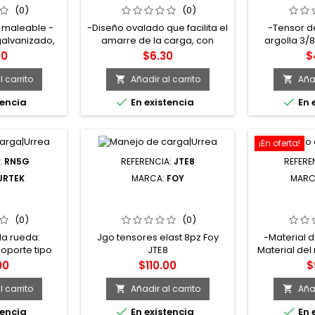
 SURTEK
SURTEK
S
(0)
(0)
 maleable -
-Diseño ovalado que facilita el
-Tensor d
galvanizado,
amarre de la carga, con
argolla 3/8
 corrosión -
recubrimiento galvanizado -
Tensor de
o
Precio
P
00
$6.30
$
e acero
Fabricados en acero -Los
argolla 3/8"
guardacabos evitan el
argolla y g
 carrito
Añadir al carrito
Añad


desgaste y la deformación
carbón cr


tencia
En existencia
En 
del cable, dándole el doblez
adecuado en las terminales
de ojo -Empacado
individualmente en bolsa o
¡En oferta!
caja portátil. ANSI s3
:
RN5G
REFERENCIA:
JTE8
REFERE
URTEK
MARCA:
FOY
MARC
AJA DE
JGO TENSORES ELAST 8PZ
RV10G R
NO BLANCA
FOY
NARANJA 
" SURTEK
S
(0)
(0)
la rueda:
Jgo tensores elast 8pz Foy
-Material d
Soporte tipo
JTE8
Material del 
iratoria. -
balero inclu
o
Precio
P
00
$110.00
$
30°C a 90°C.
placa. -T
a: 3 Km/h. -
operación:
 carrito
Añadir al carrito
Añad


de manejo de
Velocid


tencia
En existencia
En 
 móviles o
operación