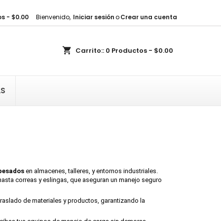
s - $0.00
Bienvenido,
Iniciar sesión
o
Crear una cuenta
×
×
×
×
shopping_cart
Carrito::
0
Productos - $0.00
sta
)
)
AS
)
 pesados
en almacenes, talleres, y entornos industriales.
asta correas y eslingas, que aseguran un manejo seguro
traslado de materiales y productos, garantizando la