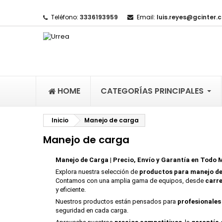
Teléfono:
3336193959
Email:
luis.reyes@gcinter.
M
(
(
I
((
De
((l
HOME
CATEGORÍAS PRINCIPALES
Inicio
Manejo de carga
Manejo de carga
Manejo de Carga | Precio, Envío y Garantía en Todo 
Explora nuestra selección de
productos para manejo d
Contamos con una amplia gama de equipos, desde
carre
y eficiente.
Nuestros productos están pensados para
profesionales
seguridad en cada carga.