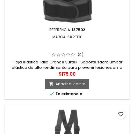
REFERENCIA:
137502
MARCA:
SURTEK
137502 FAJA ELÁSTICA CON 3 VARILLAS G SURTEK
(0)
-Faja elástica Talla Grande Surtek -Soporte sacrolumbar
elástico de alto rendimiento para prevenir lesiones en la
espalda baja -3 varillas flexibles en la zona lumbar
Precio
$175.00
reforzada con una banda elástica para lograr mayor ajuste
-Marca Surtek
Añadir al carrito


En existencia
favorite_border