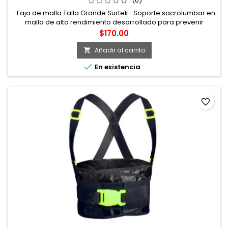
(0)
-Faja de malla Talla Grande Surtek -Soporte sacrolumbar en
malla de alto rendimiento desarrollado para prevenir
lesiones en la espalda baja -4 varillas flexibles en la zona
Precio
$170.00
lumbar reforzada con una banda elástica para lograr mayor
ajuste -Marca Surtek
Añadir al carrito


En existencia
favorite_border