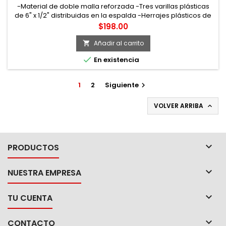
-Material de doble malla reforzada -Tres varillas plásticas
de 6" x 1/2" distribuidas en la espalda -Herrajes plásticos de
alta resistencia -Talla: extra grande
Precio
$198.00
Añadir al carrito


En existencia
1
2
Siguiente

VOLVER ARRIBA


PRODUCTOS

NUESTRA EMPRESA

TU CUENTA

CONTACTO