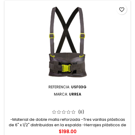
favorite_border
REFERENCIA:
USF03G
MARCA:
URREA
USF03G FAJA CON DOBLE MALLA REFORZADA CON
HEBILLAS DE ALTA VISIBILIDAD G URREA
(0)
-Material de doble malla reforzada -Tres varillas plásticas
de 6" x 1/2" distribuidas en la espalda -Herrajes plásticos de
alta resistencia -Talla: grande
Precio
$198.00