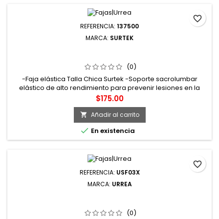
favorite_border
REFERENCIA:
137500
MARCA:
SURTEK
137500 FAJA ELÁSTICA CON 3 VARILLAS CH SURTEK
(0)
-Faja elástica Talla Chica Surtek -Soporte sacrolumbar
elástico de alto rendimiento para prevenir lesiones en la
espalda baja -3 varillas flexibles en la zona lumbar
Precio
$175.00
reforzada con una banda elástica para lograr mayor ajuste
-Marca Surtek
Añadir al carrito


En existencia
favorite_border
REFERENCIA:
USF03X
MARCA:
URREA
USF03X FAJA CON DOBLE MALLA REFORZADA CON
HEBILLAS DE ALTA VISIBILIDAD EG URREA
(0)