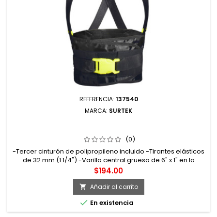
REFERENCIA:
137540
MARCA:
SURTEK
137540 FAJA ELÁSTICA REFORZADA CON HEBILLA DE
ALTA VISIBILIDAD G SURTEK
(0)
-Tercer cinturón de polipropileno incluido -Tirantes elásticos
de 32 mm (1 1/4") -Varilla central gruesa de 6" x 1" en la
espalda -Cuatro varillas plásticas de 6" x 1/2" distribuidas en
Precio
$194.00
la espalda -Herrajes plásticos de alta resistencia Talla:
Grande
Añadir al carrito


En existencia