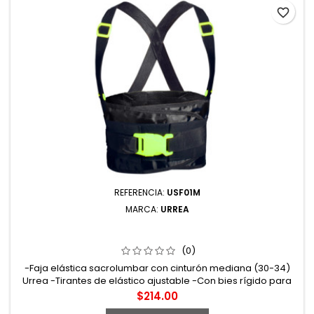
favorite_border
REFERENCIA:
USF01M
MARCA:
URREA
USF01M FAJA ELÁSTICA REFORZADAS CON HEBILLAS DE
ALTA VISIBILIDAD DE 3 CINTURONES M URREA
(0)
-Faja elástica sacrolumbar con cinturón mediana (30-34)
Urrea -Tirantes de elástico ajustable -Con bies rígido para
evitar cualquier deformación en el producto -Cinturón rígido
Precio
$214.00
reforzado -Banda elástica de ajuste. Sistema de sujeción