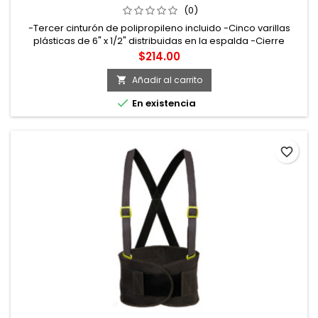
(0)
-Tercer cinturón de polipropileno incluido -Cinco varillas
plásticas de 6" x 1/2" distribuidas en la espalda -Cierre
delantero de gancho y felpa -Herrajes plásticos de alta
Precio
$214.00
resistencia -Talla: doble extra grande
Añadir al carrito


En existencia
favorite_border