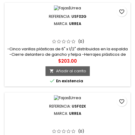
favorite_border
REFERENCIA:
USF02G
MARCA:
URREA
USF02G FAJA ELÁSTICA REFORZADA CON HEBILLAS DE
ALTA VISIBILIDAD G URREA
(0)
-Cinco varillas plásticas de 6" x 1/2" distribuidas en la espalda
-Cierre delantero de gancho y felpa -Herrajes plásticos de
alta resistencia -Talla: grande
Precio
$203.00
Añadir al carrito


En existencia
favorite_border
REFERENCIA:
USF02X
MARCA:
URREA
USF02X FAJA ELÁSTICA REFORZADA CON HEBILLAS DE
ALTA VISIBILIDAD EG URREA
(0)