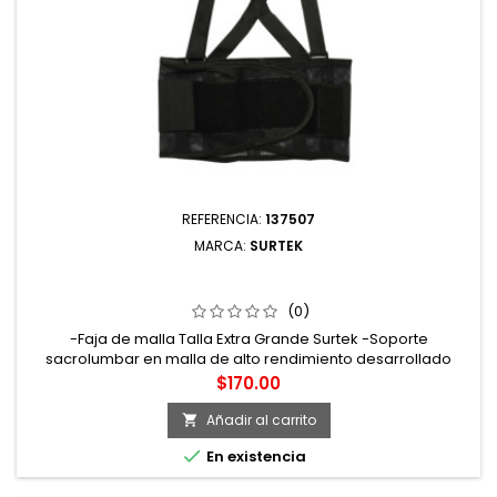
REFERENCIA:
137507
MARCA:
SURTEK
137507 FAJA ELÁSTICA DE MALLA RESPIRABLE CON 4
VARILLAS EG SURTEK
(0)
-Faja de malla Talla Extra Grande Surtek -Soporte
sacrolumbar en malla de alto rendimiento desarrollado
para prevenir lesiones en la espalda baja -4 varillas flexibles
Precio
$170.00
en la zona lumbar reforzada con una banda elástica para
lograr mayor ajuste -Marca Surtek
Añadir al carrito


En existencia