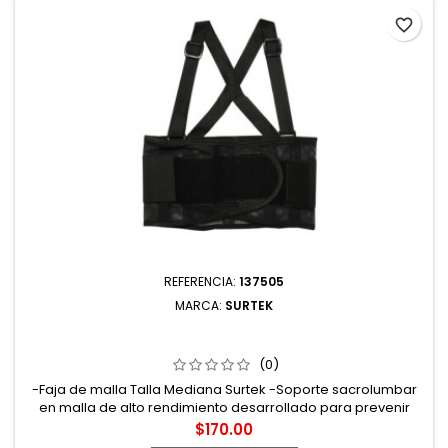
favorite_border
REFERENCIA:
137505
MARCA:
SURTEK
137505 FAJA ELÁSTICA DE MALLA RESPIRABLE CON 4
VARILLAS M SURTEK
(0)
-Faja de malla Talla Mediana Surtek -Soporte sacrolumbar
en malla de alto rendimiento desarrollado para prevenir
lesiones en la espalda baja -4 varillas flexibles en la zona
Precio
$170.00
lumbar reforzada con una banda elástica para lograr mayor