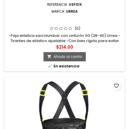
REFERENCIA:
USF01X
MARCA:
URREA
USF01X FAJA ELÁSTICA REFORZADAS CON HEBILLAS DE
ALTA VISIBILIDAD DE 3 CINTURONES EG URREA
(0)
-Faja elástica sacrolumbar con cinturón XG (38-40) Urrea -
Tirantes de elástico ajustable -Con bies rígido para evitar
cualquier deformación en el producto -Cinturón rígido
Precio
$214.00
reforzado -Banda elástica de ajuste. Sistema de sujeción
con Velcro® -Fabricada con resistentes varillas flexibles que
Añadir al carrito

brindan soporte en la región sacrolumbar y ajuste en el

En existencia
abdomen...
favorite_border