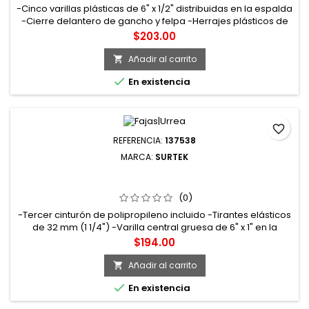
-Cinco varillas plásticas de 6" x 1/2" distribuidas en la espalda
-Cierre delantero de gancho y felpa -Herrajes plásticos de
alta resistencia -Talla: extra grande
Precio
$203.00
Añadir al carrito


En existencia
favorite_border
REFERENCIA:
137538
MARCA:
SURTEK
137538 FAJA ELÁSTICA REFORZADA CON HEBILLA DE ALTA
VISIBILIDAD CH SURTEK
(0)
-Tercer cinturón de polipropileno incluido -Tirantes elásticos
de 32 mm (1 1/4") -Varilla central gruesa de 6" x 1" en la
espalda -Cuatro varillas plásticas de 6" x 1/2" distribuidas en
Precio
$194.00
la espalda -Herrajes plásticos de alta resistencia Talla: Chica
Añadir al carrito


En existencia