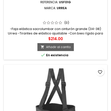
REFERENCIA:
USF01G
MARCA:
URREA
USF01G FAJA ELÁSTICA REFORZADAS CON HEBILLAS DE
ALTA VISIBILIDAD DE 3 CINTURONES G URREA
(0)
-Faja elástica sacrolumbar con cinturón grande (34-38)
Urrea -Tirantes de elástico ajustable -Con bies rígido para
evitar cualquier deformación en el producto -Cinturón rígido
Precio
$214.00
reforzado -Banda elástica de ajuste. Sistema de sujeción
con Velcro® -Fabricada con resistentes varillas flexibles que
Añadir al carrito

brindan soporte en la región sacrolumbar y ajuste en el...

En existencia
favorite_border