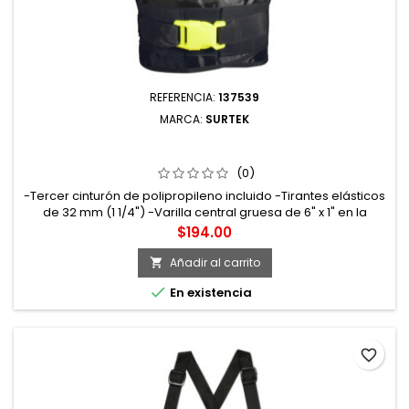
REFERENCIA:
137539
MARCA:
SURTEK
137539 FAJA ELÁSTICA REFORZADA CON HEBILLA DE ALTA
VISIBILIDAD M SURTEK
(0)
-Tercer cinturón de polipropileno incluido -Tirantes elásticos
de 32 mm (1 1/4") -Varilla central gruesa de 6" x 1" en la
espalda -Cuatro varillas plásticas de 6" x 1/2" distribuidas en
Precio
$194.00
la espalda -Herrajes plásticos de alta resistencia Talla:
Mediana
Añadir al carrito


En existencia
favorite_border