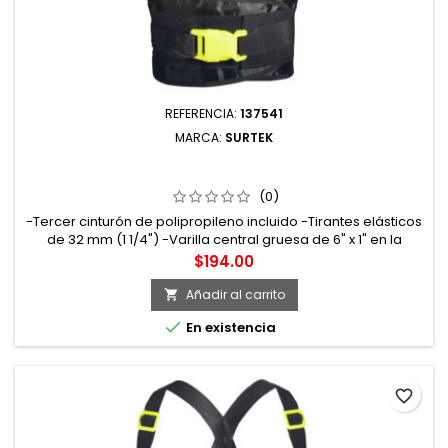
REFERENCIA:
137541
MARCA:
SURTEK
137541 FAJA ELÁSTICA REFORZADA CON HEBILLA DE ALTA
VISIBILIDAD EG SURTEK
(0)
-Tercer cinturón de polipropileno incluido -Tirantes elásticos
de 32 mm (1 1/4") -Varilla central gruesa de 6" x 1" en la
espalda -Cuatro varillas plásticas de 6" x 1/2" distribuidas en
Precio
$194.00
la espalda -Herrajes plásticos de alta resistencia Talla: Extra
Grande
Añadir al carrito


En existencia
favorite_border