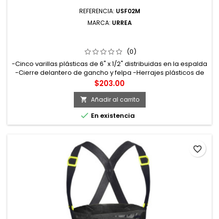
REFERENCIA:
USF02M
MARCA:
URREA
USF02M FAJA ELÁSTICA REFORZADA CON HEBILLAS DE
ALTA VISIBILIDAD M URREA
(0)
-Cinco varillas plásticas de 6" x 1/2" distribuidas en la espalda
-Cierre delantero de gancho y felpa -Herrajes plásticos de
alta resistencia -Talla: mediana
Precio
$203.00
Añadir al carrito


En existencia
favorite_border