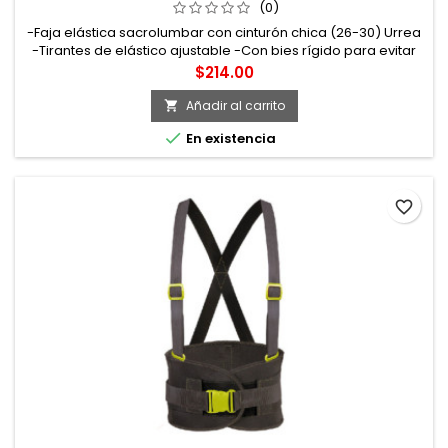
(0)
-Faja elástica sacrolumbar con cinturón chica (26-30) Urrea
-Tirantes de elástico ajustable -Con bies rígido para evitar
cualquier deformación en el producto -Cinturón rígido
Precio
$214.00
reforzado -Banda elástica de ajuste. Sistema de sujeción
con Velcro® -Fabricada con resistentes varillas flexibles que
Añadir al carrito

brindan soporte en la región sacrolumbar y ajuste en el

En existencia
abdomen...
favorite_border