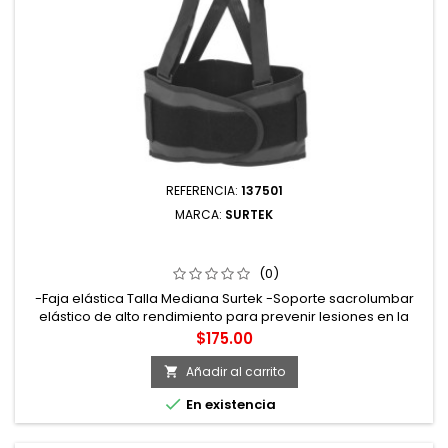
REFERENCIA:
137501
MARCA:
SURTEK
137501 FAJA ELÁSTICA CON 3 VARILLAS M SURTEK
(0)
-Faja elástica Talla Mediana Surtek -Soporte sacrolumbar
elástico de alto rendimiento para prevenir lesiones en la
espalda baja -3 varillas flexibles en la zona lumbar
Precio
$175.00
reforzada con una banda elástica para lograr mayor ajuste
-Marca Surtek
Añadir al carrito


En existencia