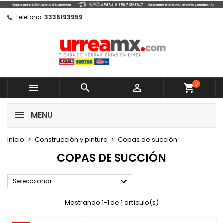
×
×
×
×
Mi lista de regalos
((modalTitle))
Crear lista de deseos
Iniciar sesión
Teléfono:
3336193959
Crear nueva lista
add_circle_outline
((confirmMessage))
Debe iniciar sesión para guardar productos en su
Nombre de la lista de deseos
lista de deseos.
((cancelText))
0
Cancelar



shopping_cart
((modalDeleteText))
Cancelar
Iniciar sesión
MENU
Crear lista de deseos
Inicio
Construcción y pintura
Copas de succión
COPAS DE SUCCIÓN

Seleccionar
Mostrando 1-1 de 1 artículo(s)