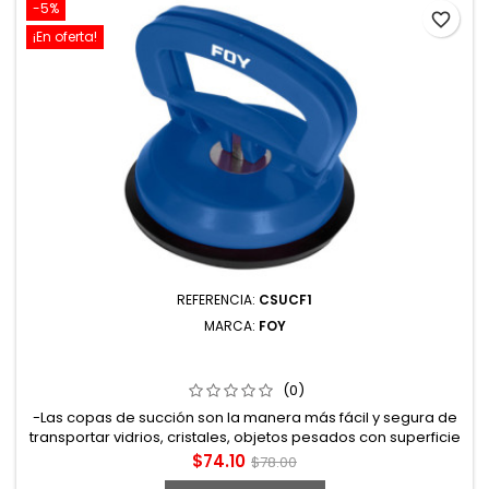
-5%
favorite_border
¡En oferta!
REFERENCIA:
CSUCF1
MARCA:
FOY
CSUCF1 COPA DE SUCCIÓN PARA VIDRIO 4-1/2" FOY
(0)
-Las copas de succión son la manera más fácil y segura de
transportar vidrios, cristales, objetos pesados con superficie
lisa o no porosa. -4-1/2" (115mm) diámetro de copa. -
Precio
Precio
$74.10
$78.00
Capacidad de trabajo 36kg. -Copa de goma y mango de
base