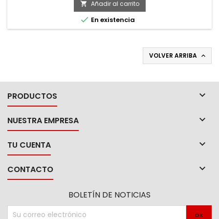
plástico ABS. -Ideal para cargar objetos pesados, en
Añadir al carrito

especial láminas, vidrios, espejos y cristales autromotrices.

En existencia
VOLVER ARRIBA


PRODUCTOS

NUESTRA EMPRESA

TU CUENTA

CONTACTO
BOLETÍN DE NOTICIAS