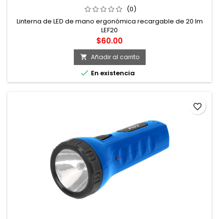
(0)
Linterna de LED de mano ergonómica recargable de 20 lm
LEF20
Precio
$60.00
Añadir al carrito


En existencia
favorite_border