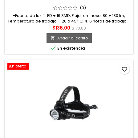
RECARGABLE DE 180 LM SURTEK
(0)
-Fuente de luz: 1 LED + 16 SMD, Flujo Luminoso: 80 + 180 lm,
Temperatura de trabajo: - 20 a 45 °C, 4-6 horas de trabajo. -
Potencia: 3,5 W, Voltaje: 5 V, Corriente: 0,7 A. -Temperatura
Precio
Precio
$136.00
$170.00
de color: 6500 , Material del cuerpo: ABS. -Con gancho de
base
metal para trabajo de 180°, grado IP20. -Banco de energía
Añadir al carrito

1500 mAh. -Linterna de campamento para multiusos.

En existencia
¡En oferta!
favorite_border