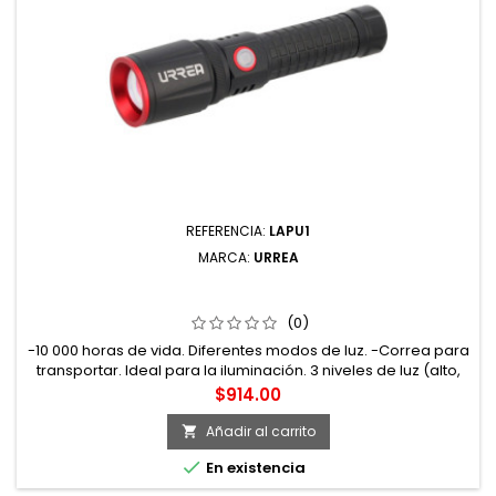
REFERENCIA:
LAPU1
MARCA:
URREA
LAPU1 LINTERNA DE LED DE ALTA POTENCIA RECARGABLES
DE 1000 LM URREA
(0)
-10 000 horas de vida. Diferentes modos de luz. -Correa para
transportar. Ideal para la iluminación. 3 niveles de luz (alto,
bajo, intermitente). -Pantalla de cristal. Correa de mano
Precio
$914.00
para transportar. Cuerpo de aluminio. -Uso pesado. LED
CREE. Tecnología LITIO-ION. -Distancia de luz 300m. -Linterna
Añadir al carrito

de alta potencia 1000 lm 6W.

En existencia