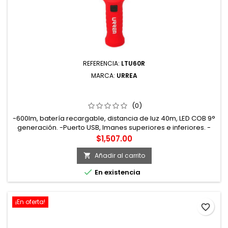
REFERENCIA:
LTU60R
MARCA:
URREA
LTU60R LÁMPARA DE LED PARA TALLER RECARGABLE DE
600 LM URREA
(0)
-600lm, batería recargable, distancia de luz 40m, LED COB 9°
generación. -Puerto USB, Imanes superiores e inferiores. -
Batería de Li-ion. -Lámpara de taller 600lm recargable con
Precio
$1,507.00
imanes y gancho de sujeción.
Añadir al carrito


En existencia
¡En oferta!
favorite_border