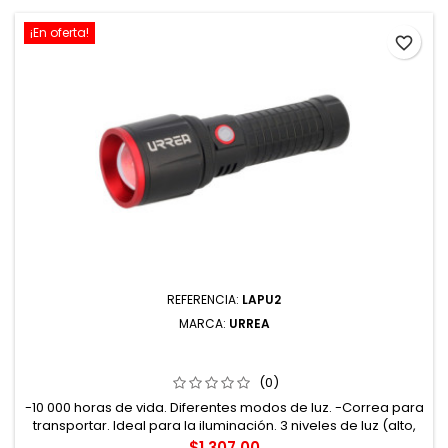
¡En oferta!
favorite_border
REFERENCIA:
LAPU2
MARCA:
URREA
LAPU2 LINTERNA DE LED DE ALTA POTENCIA
RECARGABLES DE 2000 LM URREA
(0)
-10 000 horas de vida. Diferentes modos de luz. -Correa para
transportar. Ideal para la iluminación. 3 niveles de luz (alto,
bajo, intermitente). -Pantalla de cristal. Correa de mano
Precio
$1,307.00