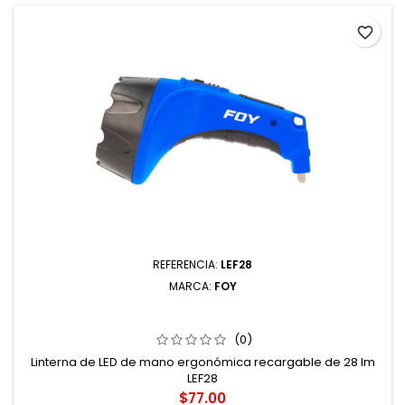
favorite_border
REFERENCIA:
LEF28
MARCA:
FOY
LINTERNA DE LED DE MANO ERGONÓMICA RECARGABLE
DE 28 LM
(0)
Linterna de LED de mano ergonómica recargable de 28 lm
LEF28
Precio
$77.00