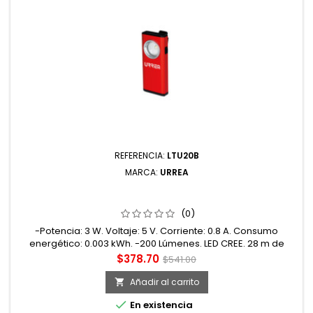
REFERENCIA:
LTU20B
MARCA:
URREA
LTU20B LINTERNA DE LED TIPO BOLSILLO RECARGABLE DE
200 LM URREA
(0)
-Potencia: 3 W. Voltaje: 5 V. Corriente: 0.8 A. Consumo
energético: 0.003 kWh. -200 Lúmenes. LED CREE. 28 m de
distancia de luz. Resistencia de impacto de 1 metro. -Base
Precio
Precio
$378.70
$541.00
magnética. Aislamiento IPX4. Recargable. Con gancho. -
base
Cuerpo fabricado en aluminio. -Dos modos de luz: alto y
Añadir al carrito

medio. -Lampara LED para cualquier tipo de trabajo, ideal

En existencia
para trabajos de...