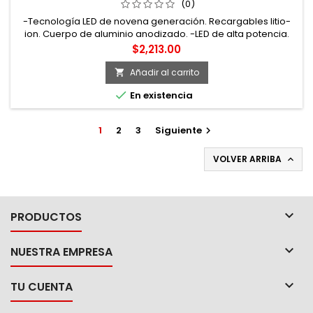
(0)
-Tecnología LED de novena generación. Recargables litio-
ion. Cuerpo de aluminio anodizado. -LED de alta potencia.
Luz de lupa ajustable. Sistema de quick release. Estuche con
Precio
$2,213.00
foam de Eva. -180° de movilidad. -3 linternas en una
resistentes a la lluvia. -Ideal para mantenimiento, vigilancia,
Añadir al carrito

automóvil y talleres. -Juego de linterna con cabezas...

En existencia
1
2
3
Siguiente

VOLVER ARRIBA


PRODUCTOS

NUESTRA EMPRESA

TU CUENTA