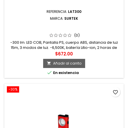
REFERENCIA:
LAT300
MARCA:
SURTEK
LAT300 LÁMPARA DE LED PARA TALLER RECARGABLES DE
300 LM SURTEK
(0)
-300 lm. LED COB, Pantalla PS, cuerpo ABS, distancia de luz
15m, 3 modos de luz. -6,500K, batería Litio-ion, 2 horas de
trabajo continuo, base magnética con rotación 180°, gancho
Precio
$672.00
para colgar giratorio. -Grado IP 54, 5W de potencia. 10,000
horas de vida, diseño de sujeción ergonómico. -Puerto USB
Añadir al carrito

para una carga más fácil, cable USB incluido. -Indicador...

En existencia
-30%
favorite_border