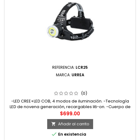
REFERENCIA:
LCR25
MARCA:
URREA
LCR25 LINTERNA DE LED PARA CABEZA RECARGABLE DE
250 LM URREA
(0)
-LED CREE+LED COB, 4 modos de iluminación. -Tecnología
LED de novena generación, recargables liti-on. -Cuerpo de
aluminio, LED de alta potencia, bandas elásticas y ajustables.
Precio
$699.00
-Para usos exteriores ya que soportan lluvia. -250lm, 5 W,
6500k. -Linterna para cabeza recargable Urrea, para uso
Añadir al carrito

industrial, que requieran trabajos en distintas condiciones o...

En existencia