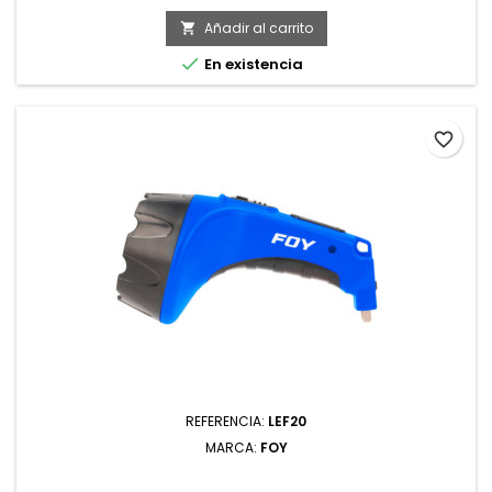
Añadir al carrito


En existencia
favorite_border
REFERENCIA:
LEF20
MARCA:
FOY
LINTERNA DE LED DE MANO ERGONÓMICA RECARGABLE
DE 20 LM