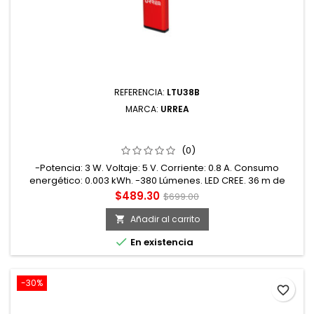
REFERENCIA:
LTU38B
MARCA:
URREA
LTU38B LINTERNA DE LED TIPO BOLSILLO RECARGABLE DE
380 LM URREA
(0)
-Potencia: 3 W. Voltaje: 5 V. Corriente: 0.8 A. Consumo
energético: 0.003 kWh. -380 Lúmenes. LED CREE. 36 m de
distancia de luz. Resistencia de impacto de 1 metro. -Base
Precio
Precio
$489.30
$699.00
magnética. Aislamiento IPX4. Recargable. Con gancho. -
base
Cuerpo fabricado en aluminio. -Dos modos de luz: alto y
Añadir al carrito

medio. -Lampara LED para cualquier tipo de trabajo, ideal

En existencia
para trabajos de...
-30%
favorite_border