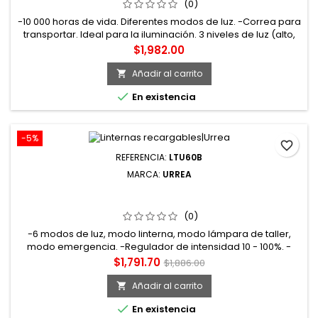
(0)
-10 000 horas de vida. Diferentes modos de luz. -Correa para
transportar. Ideal para la iluminación. 3 niveles de luz (alto,
bajo, intermitente). -Pantalla de cristal. Correa de mano
Precio
$1,982.00
para transportar. Cuerpo de aluminio. -Uso pesado. LED
CREE. Tecnología LITIO-ION. -Distancia de luz 300m. -Linterna
Añadir al carrito

de alta potencia 3000 lm 20W.

En existencia
-5%
favorite_border
REFERENCIA:
LTU60B
MARCA:
URREA
LTU60B LÁMPARA DE LED PARA TALLER ULTRA DELGADA
RECARGABLE DE 600 LM URREA
(0)
-6 modos de luz, modo linterna, modo lámpara de taller,
modo emergencia. -Regulador de intensidad 10 - 100%. -
Recargable. -Para uso pesado. -Ofrece un agarre
Precio
Precio
$1,791.70
$1,886.00
ergonómico y fácil de manejar. -Ideales para profesionales
base
en trabajos pesados y rudos.
Añadir al carrito


En existencia