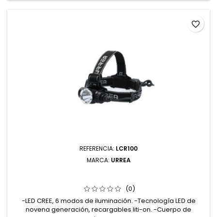
favorite_border
REFERENCIA:
LCR100
MARCA:
URREA
LCR100 LINTERNA DE LED PARA CABEZA RECARGABLES DE
1000 LM URREA
(0)
-LED CREE, 6 modos de iluminación. -Tecnología LED de
novena generación, recargables liti-on. -Cuerpo de