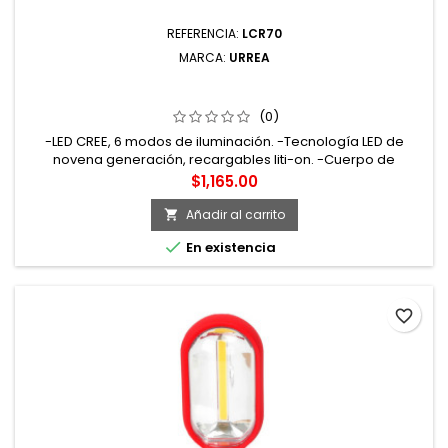
REFERENCIA:
LCR70
MARCA:
URREA
LCR70 LINTERNA DE LED PARA CABEZA RECARGABLE DE
700 LM URREA
(0)
-LED CREE, 6 modos de iluminación. -Tecnología LED de
novena generación, recargables liti-on. -Cuerpo de
aluminio, LED de alta potencia, bandas elásticas y ajustables.
Precio
$1,165.00
-Para usos exteriores ya que soportan lluvia. -700lm, 5 W,
6500k. -Linterna para cabeza recargable Urrea, para uso
Añadir al carrito

industrial, que requieran trabajos en distintas condiciones o

En existencia
actividades.
favorite_border