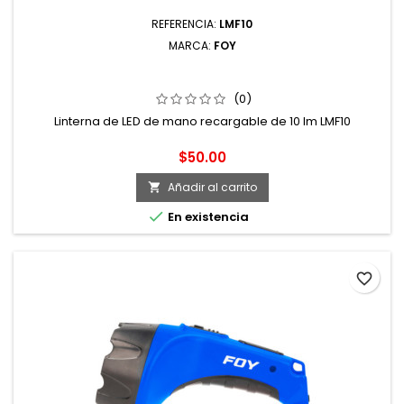
REFERENCIA:
LMF10
MARCA:
FOY
LINTERNA DE LED DE MANO RECARGABLE DE 10 LM
(0)
Linterna de LED de mano recargable de 10 lm LMF10
Precio
$50.00
Añadir al carrito


En existencia
favorite_border