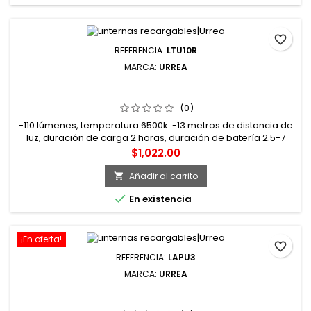
favorite_border
REFERENCIA:
LTU10R
MARCA:
URREA
LTU10R LÁMPARA DE LED PARA TALLER RECARGABLE DE
110 LM URREA
(0)
-110 lúmenes, temperatura 6500k. -13 metros de distancia de
luz, duración de carga 2 horas, duración de batería 2.5-7
horas. -Tecnología LED 9na generación. Mejor calidad de
Precio
$1,022.00
iluminación. -Cuerpo de ABS con recubrimiento de goma y
pantalla de policarbonato. Bases magnéticas. -Indicadores
Añadir al carrito

de carga y descarga. Puertos micro USB. -Mantenimiento

En existencia
industrial,...
¡En oferta!
favorite_border
REFERENCIA:
LAPU3
MARCA:
URREA
LAPU3 LINTERNA DE LED DE ALTA POTENCIA
RECARGABLES DE 3000 LM URREA