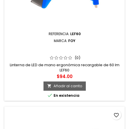
REFERENCIA:
LEF60
MARCA:
FOY
LINTERNA DE LED DE MANO ERGONÓMICA RECARGABLE
DE 60 LM
(0)
Linterna de LED de mano ergonómica recargable de 60 lm
LEF60
Precio
$94.00
Añadir al carrito


En existencia
favorite_border