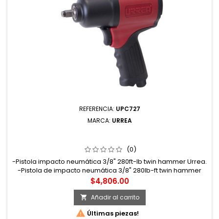
REFERENCIA:
UPC727
MARCA:
URREA
UPC727 PISTOLA DE IMPACTO NEUMÁTICA CUADRO DE
3/8" 280 FT-LB COMPOSITE SISTEMA TWIN HAMMER
URREA
(0)
-Pistola impacto neumática 3/8" 280ft-lb twin hammer Urrea.
-Pistola de impacto neumática 3/8" 280lb-ft twin hammer
composite 9. -5db 2. -5scfm
Precio
$4,806.00
Añadir al carrito


Últimas piezas!