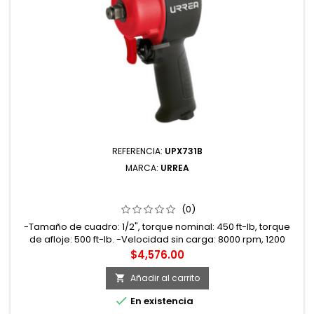
REFERENCIA:
UPX731B
MARCA:
URREA
UPX731B PISTOLA DE IMPACTO NEUMÁTICA CUADRO DE
1/2" 500 FT-LB COMPOSITE SISTEMA JUMBO HAMMER
URREA
(0)
-Tamaño de cuadro: 1/2", torque nominal: 450 ft-lb, torque
de afloje: 500 ft-lb. -Velocidad sin carga: 8000 rpm, 1200
impactos por minuto. -Presión de trabajo: 90 psi, entrada de
Precio
$4,576.00
aire: 1/4 NPT, consumo de aire: 4.3 CFM. -Mecanismo JUMBO
HAMMER, carcasa de composite. -Peso: 1.11 kg. -Se usa para
Añadir al carrito

apretar o aflojar tornillos y tuercas.

En existencia