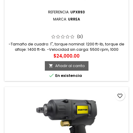
REFERENCIA:
UPX893
MARCA:
URREA
UPX893 PISTOLA DE IMPACTO NEUMÁTICA CUADRO DE 1"
1400 FT-LB COMPOSITE TWIN HAMMER URREA
(0)
-Tamaño de cuadro: 1", torque nominal: 1200 ft-lb, torque de
afloje: 1400 ft-lb. -Velocidad sin carga: 5500 rpm, 1000
impactos por minuto. -Presión de trabajo: 90 psi, entrada de
Precio
$24,000.00
aire: 3/8 NPT, consumo de aire: 7.5 CFM. -Mecanismo TWIN
HAMMER, carcasa de composite. -Peso: 3.5 kg. -Se usa para
Añadir al carrito

apretar o aflojar tornillos y tuercas.

En existencia
favorite_border