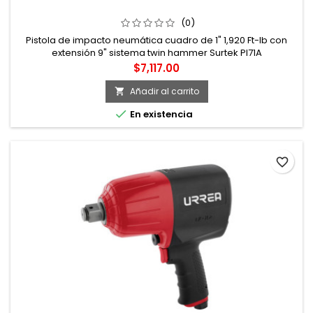
FT-LB CON EXTENSIÓN 9" SISTEMA TWIN HAMMER
SURTEK
(0)
Pistola de impacto neumática cuadro de 1" 1,920 Ft-lb con
extensión 9" sistema twin hammer Surtek PI71A
Precio
$7,117.00
Añadir al carrito


En existencia
favorite_border