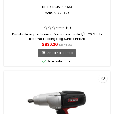
REFERENCIA:
PI412B
MARCA:
SURTEK
PISTOLA DE IMPACTO NEUMÁTICA CUADRO DE 1/2" 207
FT-LB SISTEMA ROCKING DOG SURTEK
(0)
Pistola de impacto neumática cuadro de 1/2" 207 Ft-lb
sistema rocking dog Surtek PI412B
Precio
Precio
$830.30
$874.00
base
Añadir al carrito


En existencia
favorite_border