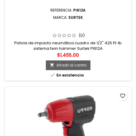
REFERENCIA:
PI612A
MARCA:
SURTEK
PISTOLA DE IMPACTO NEUMÁTICA CUADRO DE 1/2" 425
FT-LB SISTEMA TWIN HAMMER SURTEK
(0)
Pistola de impacto neumática cuadro de 1/2" 425 Ft-lb
sistema twin hammer Surtek PI612A
Precio
$1,455.00
Añadir al carrito


En existencia
favorite_border