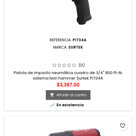
REFERENCIA:
PI734A
MARCA:
SURTEK
PISTOLA DE IMPACTO NEUMÁTICA CUADRO DE 3/4" 800
FT-LB SISTEMA TWIN HAMMER SURTEK
(0)
Pistola de impacto neumática cuadro de 3/4" 800 Ft-lb
sistema twin hammer Surtek PI734A
Precio
$3,397.00
Añadir al carrito


En existencia
favorite_border