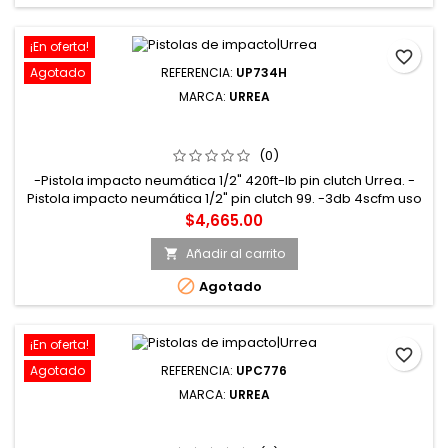
¡En oferta!
favorite_border
Agotado
REFERENCIA:
UP734H
MARCA:
URREA
UP734H PISTOLA DE IMPACTO NEUMÁTICA CUADRO DE
1/2" 420 FT-LB SISTEMA PIN CLUTCH URREA
(0)
-Pistola impacto neumática 1/2" 420ft-lb pin clutch Urrea. -
Pistola impacto neumática 1/2" pin clutch 99. -3db 4scfm uso
pesado. -Marca Urrea
Precio
$4,665.00
Añadir al carrito


Agotado
¡En oferta!
favorite_border
Agotado
REFERENCIA:
UPC776
MARCA:
URREA
UPC776 PISTOLA DE IMPACTO NEUMÁTICA CUADRO DE
3/4" 1200 FT-LB COMPOSITE SISTEMA TWIN HAMMER