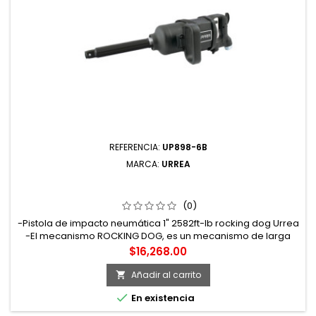
REFERENCIA:
UP898-6B
MARCA:
URREA
UP898-6B PISTOLA DE IMPACTO NEUMÁTICA CUADRO
DE 1" 2580 FT-LB CON EXTENSIÓN 6" SISTEMA ROCKING
DOG URREA
(0)
-Pistola de impacto neumática 1" 2582ft-lb rocking dog Urrea
-El mecanismo ROCKING DOG, es un mecanismo de larga
duración con un martillo giratorio -Una ventaja sustancial es
Precio
$16,268.00
la alta capacidad de carga y robustez -Las herramientas de
impacto con mecanismo rocking dog son especialmente
Añadir al carrito

aconsejables para tareas de montaje y desmontaje

En existencia