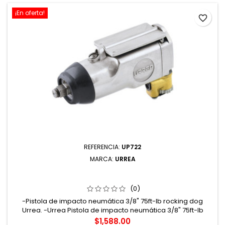
¡En oferta!
favorite_border
REFERENCIA:
UP722
MARCA:
URREA
UP722 PISTOLA DE IMPACTO NEUMÁTICA CUADRO DE
3/8" 75 FT-LB SISTEMA ROCKING DOG URREA
(0)
-Pistola de impacto neumática 3/8" 75ft-lb rocking dog
Urrea. -Urrea Pistola de impacto neumática 3/8" 75ft-lb
sistema rocking dog uso pesado. -Pistola de impacto
Precio
$1,588.00