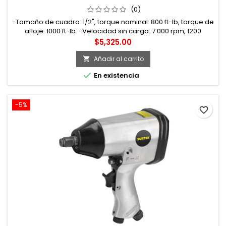
URREA
(0)
-Tamaño de cuadro: 1/2", torque nominal: 800 ft-lb, torque de
afloje: 1000 ft-lb. -Velocidad sin carga: 7 000 rpm, 1200
impactos por minuto. -Presión de trabajo: 90 psi, entrada de
Precio
$5,325.00
aire: 1/4 NPT, consumo de aire: 4.8 CFM. -Mecanismo TWIN
HAMMER, carcasa de composite. -Peso: 1.9 kg. -Se usa para
Añadir al carrito

apretar o aflojar tornillos y tuercas.

En existencia
-5%
favorite_border