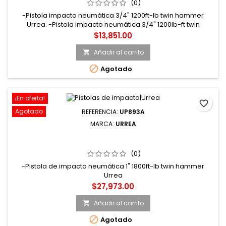
URREA
(0)
-Pistola impacto neumática 3/4" 1200ft-lb twin hammer
Urrea. -Pistola impacto neumática 3/4" 1200lb-ft twin
hammer composite 9. -3db 6. -9scfm
Precio
$13,851.00
Añadir al carrito


Agotado
¡En oferta!
favorite_border
Agotado
REFERENCIA:
UP893A
MARCA:
URREA
UP893A PISTOLA DE IMPACTO NEUMÁTICA CUADRO DE 1"
1800 FT-LB SISTEMA TWIN HAMMER URREA
(0)
-Pistola de impacto neumática 1" 1800ft-lb twin hammer
Urrea
Precio
$27,973.00
Añadir al carrito


Agotado