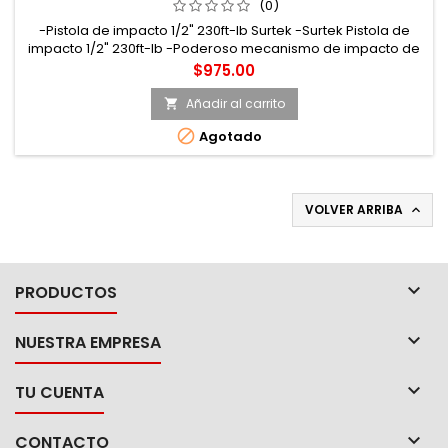
(0)
-Pistola de impacto 1/2" 230ft-lb Surtek -Surtek Pistola de
impacto 1/2" 230ft-lb -Poderoso mecanismo de impacto de
martillos gemelos (Twin hammer) -Marca Surtek
Precio
$975.00
Añadir al carrito


Agotado
VOLVER ARRIBA


PRODUCTOS

NUESTRA EMPRESA

TU CUENTA

CONTACTO