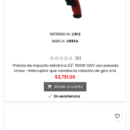
REFERENCIA:
LI812
MARCA:
URREA
LI812 PISTOLA DE IMPACTO ELÉCTRICA 1/2" 1100 W 120 V
URREA
(0)
-Pistola de impacto eléctrica 1/2" 1100W 120V uso pesado
Urrea. -Interruptor que cambia la rotación de giro a la
derecha o a la izquierda fácilmente, permitiendo ajustar o
Precio
$3,751.00
desajustar rápidamente las tuercas.. -Caja de engranes
mecánica.. -3000 impactos por minuto.. -Torque 474Nm
Añadir al carrito

incluye 4 dados: 5/8", 3/4", 7/8", 1".

En existencia
favorite_border