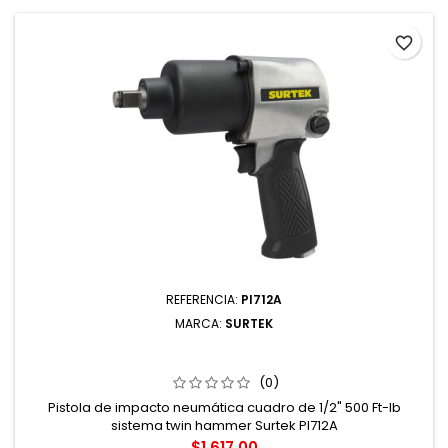
favorite_border
REFERENCIA:
PI712A
MARCA:
SURTEK
PISTOLA DE IMPACTO NEUMÁTICA CUADRO DE 1/2" 500
FT-LB SISTEMA TWIN HAMMER SURTEK
(0)
Pistola de impacto neumática cuadro de 1/2" 500 Ft-lb
sistema twin hammer Surtek PI712A
Precio
$1,617.00