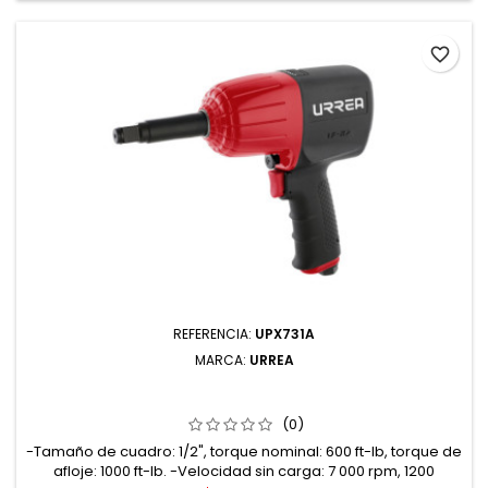
favorite_border
REFERENCIA:
UPX731A
MARCA:
URREA
UPX731A PISTOLA DE IMPACTO NEUMÁTICA CUADRO DE
1/2" 1000 FT-LB LARGO COMPOSITE SISTEMA TWIN
HAMME URREA
(0)
-Tamaño de cuadro: 1/2", torque nominal: 600 ft-lb, torque de
afloje: 1000 ft-lb. -Velocidad sin carga: 7 000 rpm, 1200