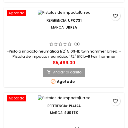
Agotado
favorite_border
REFERENCIA:
UPC731
MARCA:
URREA
UPC731 PISTOLA DE IMPACTO NEUMÁTICA CUADRO DE
1/2" 510 FT-LB COMPOSITE SISTEMA TWIN HAMMER
URREA
(0)
-Pistola impacto neumática 1/2" 510ft-lb twin hammer Urrea. -
Pistola de impacto neumática 1/2" 510lb-ft twin hammer
composite 100db 4. -5scfm. -Marca Urrea
Precio
$5,499.00
Añadir al carrito


Agotado
Agotado
favorite_border
REFERENCIA:
PI412A
MARCA:
SURTEK
PI412A PISTOLA DE IMPACTO NEUMÁTICA CUADRO DE
1/2" 207 FT-LB SISTEMA ROCKING DOG SURTEK