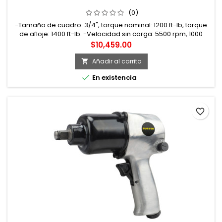
3/4" 1400 FT-LB COMPOSITE SISTEMA TWIN HAMMER
URREA
(0)
-Tamaño de cuadro: 3/4", torque nominal: 1200 ft-lb, torque
de afloje: 1400 ft-lb. -Velocidad sin carga: 5500 rpm, 1000
impactos por minuto. -Presión de trabajo: 90 psi, entrada de
Precio
$10,459.00
aire: 3/8 NPT, consumo de aire: 7.5 CFM. -Mecanismo TWIN
HAMMER, carcasa de composite. -Peso: 3.4 kg. -Se usa para
Añadir al carrito

apretar o aflojar tornillos y tuercas.

En existencia
favorite_border