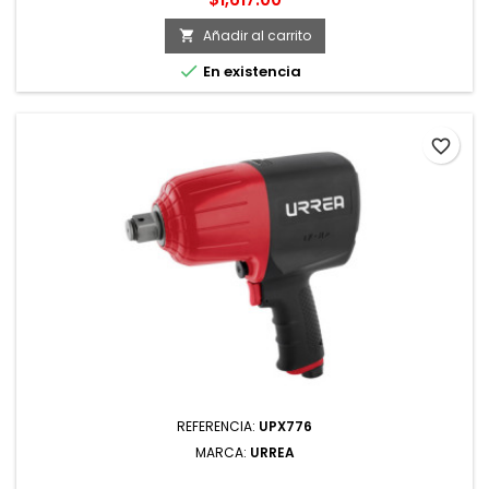
Añadir al carrito


En existencia
favorite_border
REFERENCIA:
UPX776
MARCA:
URREA
UPX776 PISTOLA DE IMPACTO NEUMÁTICA CUADRO DE