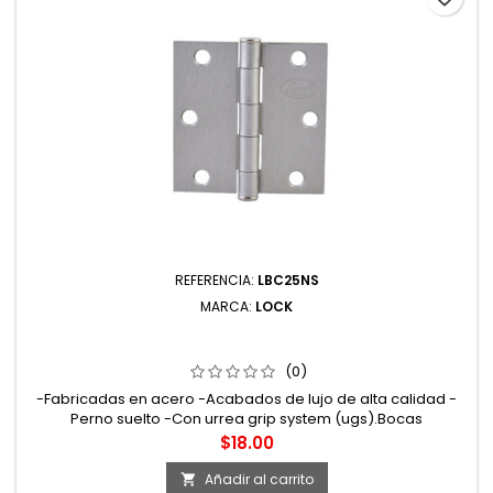
REFERENCIA:
LBC25NS
MARCA:
LOCK
LBC25NS BISAGRA CUADRADA PERNO SUELTO DE ACERO
NÍQUEL SATINADO 2.5" X 2.5" LOCK
(0)
-Fabricadas en acero -Acabados de lujo de alta calidad -
Perno suelto -Con urrea grip system (ugs).Bocas
maquinadas a precisión para un perfecto acoplamiento con
Precio
$18.00
la tuerca o tornillo -Incluye tornillos de instalación
Añadir al carrito
