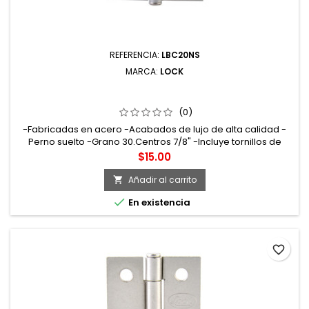
REFERENCIA:
LBC20NS
MARCA:
LOCK
LBC20NS BISAGRA CUADRADA PERNO SUELTO DE ACERO
NÍQUEL SATINADO 2" X 2" LOCK
(0)
-Fabricadas en acero -Acabados de lujo de alta calidad -
Perno suelto -Grano 30.Centros 7/8" -Incluye tornillos de
instalación
Precio
$15.00
Añadir al carrito


En existencia
favorite_border