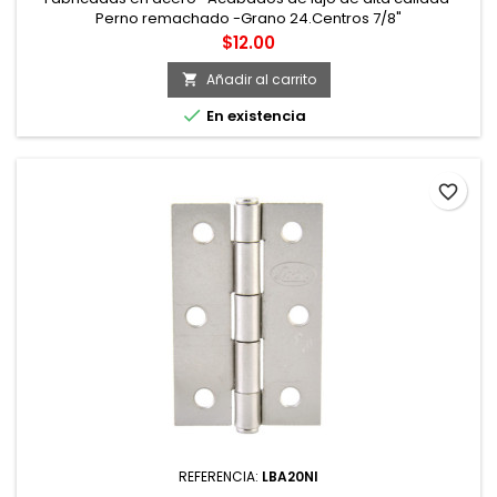
Perno remachado -Grano 24.Centros 7/8"
Precio
$12.00
Añadir al carrito


En existencia
favorite_border
REFERENCIA:
LBA20NI