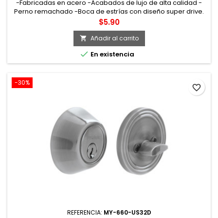
-Fabricadas en acero -Acabados de lujo de alta calidad -
Perno remachado -Boca de estrías con diseño super drive.
Cuerpo ovalado para un agarre más cómodo
Precio
$5.90
Añadir al carrito


En existencia
-30%
favorite_border
REFERENCIA:
MY-660-US32D