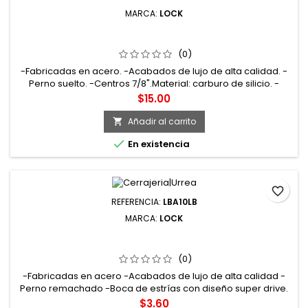
MARCA:
LOCK
LBC20LB BISAGRA CUADRADA PERNO SUELTO DE ACERO
LATÓN BRILLANTE 2" X 2" LOCK
(0)
-Fabricadas en acero. -Acabados de lujo de alta calidad. -
Perno suelto. -Centros 7/8".Material: carburo de silicio. -
Incluye tornillos de instalación.
Precio
$15.00
Añadir al carrito


En existencia
favorite_border
REFERENCIA:
LBA10LB
MARCA:
LOCK
LBA10LB BISAGRA ALARGADA DE ACERO LATÓN
BRILLANTE 1" X 1.06" LOCK
(0)
-Fabricadas en acero -Acabados de lujo de alta calidad -
Perno remachado -Boca de estrías con diseño super drive.
Cuerpo ovalado para un agarre más cómodo
Precio
$3.60