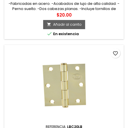
-Fabricadas en acero. -Acabados de lujo de alta calidad. -
Perno suelto. -Dos cabezas planas. -Incluye tornillos de
instalación. -Espesor de 2 mm. -Con 6 orificios.
Precio
$20.00
Añadir al carrito


En existencia
favorite_border
REFERENCIA:
LBC20LB