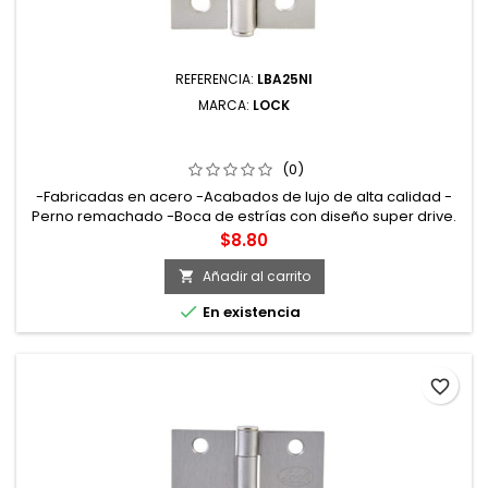
REFERENCIA:
LBA25NI
MARCA:
LOCK
LBA25NI BISAGRA ALARGADA DE ACERO NÍQUEL
SATINADO 2.5" X 1.81" LOCK
(0)
-Fabricadas en acero -Acabados de lujo de alta calidad -
Perno remachado -Boca de estrías con diseño super drive.
Cuerpo ovalado para un agarre más cómodo
Precio
$8.80
Añadir al carrito


En existencia
favorite_border