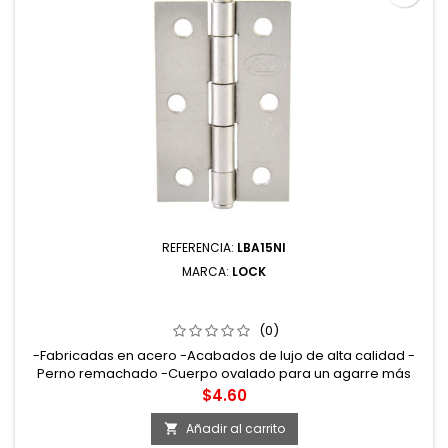
REFERENCIA:
LBA15NI
MARCA:
LOCK
LBA15NI BISAGRA ALARGADA DE ACERO NÍQUEL
SATINADO 1.5" X 1.46" LOCK
(0)
-Fabricadas en acero -Acabados de lujo de alta calidad -
Perno remachado -Cuerpo ovalado para un agarre más
cómodo. Nueva llave con 3 puntos de contacto, evita que se
Precio
$4.60
resbale
Añadir al carrito
