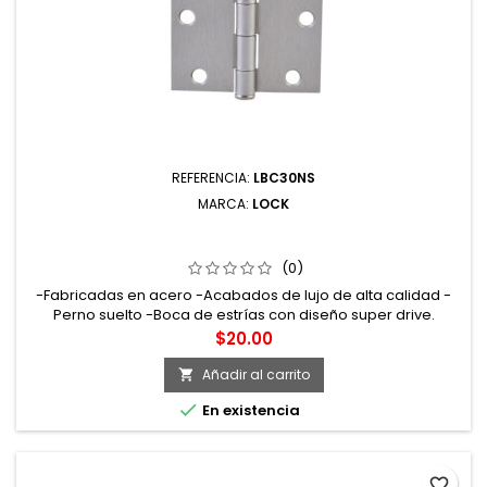
REFERENCIA:
LBC30NS
MARCA:
LOCK
LBC30NS BISAGRA CUADRADA PERNO SUELTO DE ACERO
NÍQUEL SATINADO 3" X 3" LOCK
(0)
-Fabricadas en acero -Acabados de lujo de alta calidad -
Perno suelto -Boca de estrías con diseño super drive.
Cuerpo ovalado para un agarre más cómodo -Incluye
Precio
$20.00
tornillos de instalación
Añadir al carrito


En existencia
favorite_border