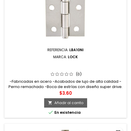
REFERENCIA:
LBA10NI
MARCA:
LOCK
LBA10NI BISAGRA ALARGADA DE ACERO NÍQUEL
SATINADO 1" X 1.06" LOCK
(0)
-Fabricadas en acero -Acabados de lujo de alta calidad -
Perno remachado -Boca de estrías con diseño super drive.
Cuerpo ovalado para un agarre más cómodo
Precio
$3.60
Añadir al carrito


En existencia