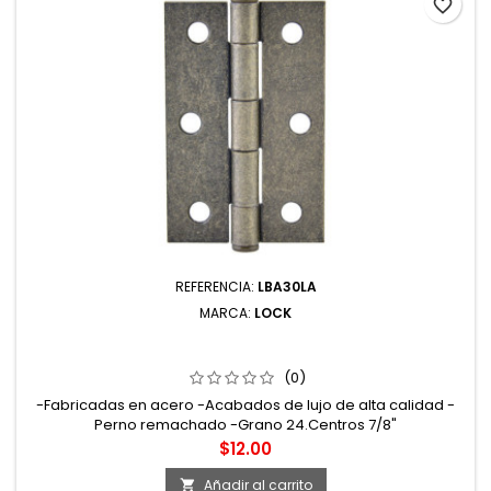
favorite_border
REFERENCIA:
LBA30LA
MARCA:
LOCK
LBA30LA BISAGRA ALARGADA DE ACERO LATÓN
ANTIGUO 3.5" X 2.52" LOCK
(0)
-Fabricadas en acero -Acabados de lujo de alta calidad -
Perno remachado -Grano 24.Centros 7/8"
Precio
$12.00
Añadir al carrito
