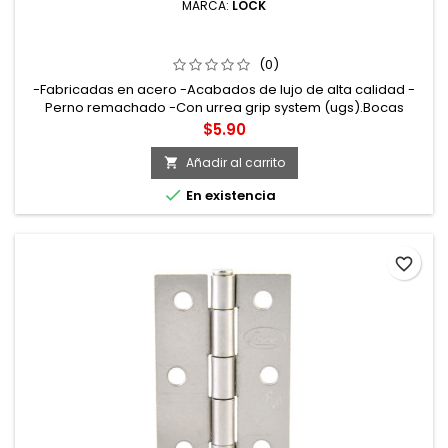
MARCA:
LOCK
LBA20NI BISAGRA ALARGADA DE ACERO NÍQUEL
SATINADO 2" X 1.61" LOCK
(0)
-Fabricadas en acero -Acabados de lujo de alta calidad -
Perno remachado -Con urrea grip system (ugs).Bocas
maquinadas a precisión para un perfecto acoplamiento con
Precio
$5.90
la tuerca o tornillo
Añadir al carrito


En existencia
favorite_border