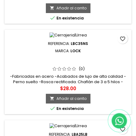
Añadir al carrito


En existencia
favorite_border
REFERENCIA:
LBC35NS
MARCA:
LOCK
LBC35NS BISAGRA CUADRADA PERNO SUELTO DE ACERO
NÍQUEL SATINADO 3.5" X 3.5" LOCK
(0)
-Fabricadas en acero -Acabados de lujo de alta calidad -
Perno suelto -Rosca rectificada. Chaflán de 3 a 5 hilos -
Incluye tornillos de instalación
Precio
$28.00
Añadir al carrito


En existencia
favorite_border
REFERENCIA:
LBA25LB