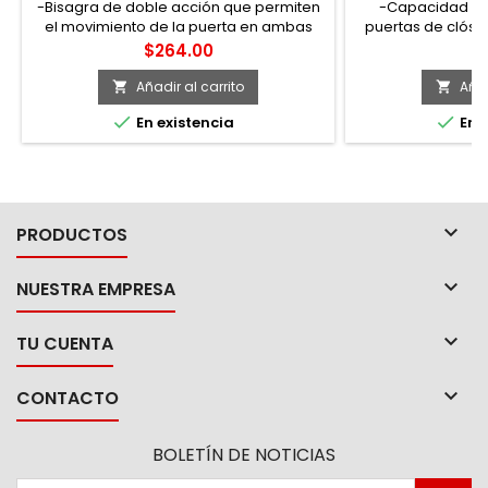
-Bisagra de doble acción que permiten
-Capacidad 20
el movimiento de la puerta en ambas
puertas de clóse
direcciones. -Fabricadas en acero
de resina acetíli
Precio
P
$264.00
$
inoxidable -Contiene tornillos para
de acero cali
instalación
galvanizado. -
Añadir al carrito
Añad


rápido en puertas


En existencia
En e
los rieles RIALT2, 

PRODUCTOS

NUESTRA EMPRESA

TU CUENTA

CONTACTO
BOLETÍN DE NOTICIAS