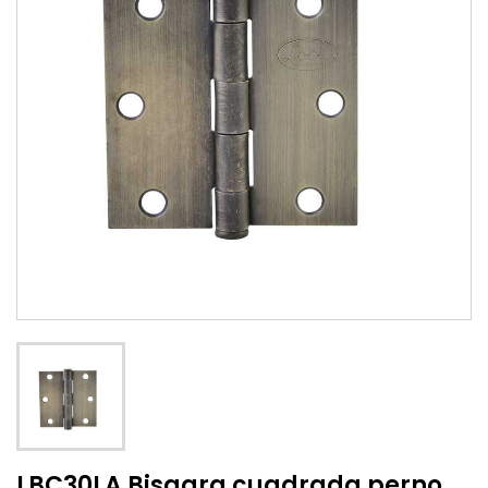
LBC30LA Bisagra cuadrada perno