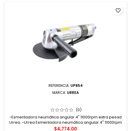
favorite_border
REFERENCIA:
UP854
MARCA:
URREA
UP854 ESMERILADORA NEUMÁTICA ANGULAR 4" 11000
RPM URREA
(0)
-Esmeriladora neumática angular 4" 11000rpm extra pesad
Urrea. -Urrea Esmeriladora neumática angular 4" 11000rpm
uso extra pesado. -Esmeriladora neumática angular 4",
Precio
$4,774.00