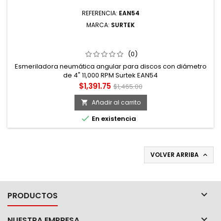
REFERENCIA:
EAN54
MARCA:
SURTEK
ESMERILADORA NEUMÁTICA ANGULAR PARA DISCOS
CON DIÁMETRO DE 4" 11,000 RPM SURTEK
(0)
Esmeriladora neumática angular para discos con diámetro
de 4" 11,000 RPM Surtek EAN54
Precio
Precio
$1,391.75
$1,465.00
base
Añadir al carrito


En existencia
VOLVER ARRIBA


PRODUCTOS

NUESTRA EMPRESA