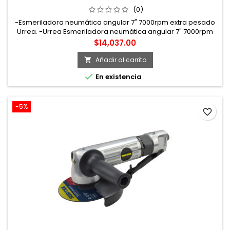
(0)
-Esmeriladora neumática angular 7" 7000rpm extra pesado
Urrea. -Urrea Esmeriladora neumática angular 7" 7000rpm
uso extra pesado. -Esmeriladora neumática angular 7",
Precio
$14,037.00
disco 7,000 rpm, rosca de eje 5/8"-16nf, 4scfm, 93db. -Marca
Urrea
Añadir al carrito


En existencia
-5%
favorite_border