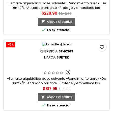
-Esmalte alquidálico base solvente -Rendimiento aprox -De
6mt2/lt -Acabado brillante -Protege y embellece las
superficies a pintar. Tiempo de secado tacto: 15min curado:
Precio
Precio
$229.90
$242.00
72hrs
base
Añadir al carrito


En existencia
-5%
favorite_border
REFERENCIA:
SP40369
MARCA:
SURTEK
SP40369 ESMALTE DE SECADO RÁPIDO 4 LT COLOR AZUL
OBSCURO SURTEK
(0)
-Esmalte alquidálico base solvente -Rendimiento aprox -De
6mt2/lt -Acabado brillante -Protege y embellece las
superficies a pintar. Tiempo de secado tacto: 15min curado:
Precio
Precio
$817.95
$861.00
72hrs
base
Añadir al carrito


En existencia