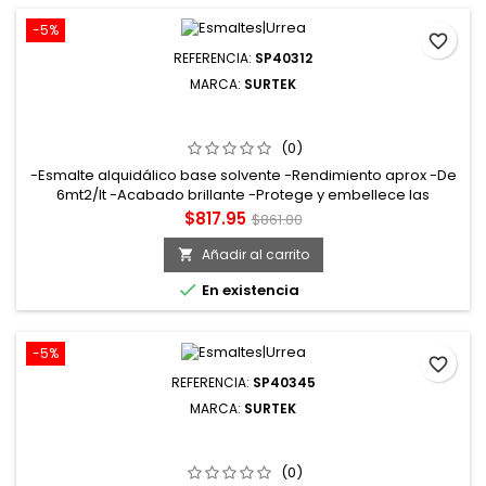
-5%
favorite_border
REFERENCIA:
SP40312
MARCA:
SURTEK
SP40312 ESMALTE DE SECADO RÁPIDO 4 LT COLOR
CANARIO SURTEK
(0)
-Esmalte alquidálico base solvente -Rendimiento aprox -De
6mt2/lt -Acabado brillante -Protege y embellece las
superficies a pintar. Tiempo de secado tacto: 15min curado:
Precio
Precio
$817.95
$861.00
72hrs
base
Añadir al carrito


En existencia
-5%
favorite_border
REFERENCIA:
SP40345
MARCA:
SURTEK
SP40345 ESMALTE DE SECADO RÁPIDO 4 LT COLOR
ROJO SURTEK
(0)