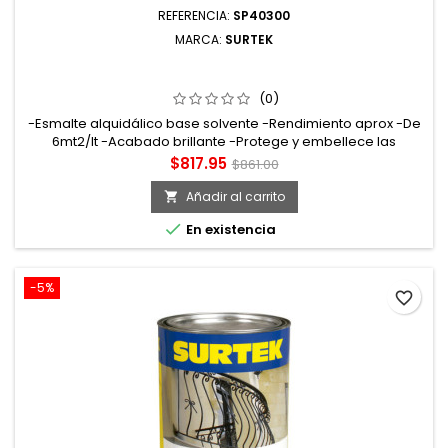
REFERENCIA:
SP40300
MARCA:
SURTEK
SP40300 ESMALTE DE SECADO RÁPIDO 4 LT COLOR
BLANCO SURTEK
(0)
-Esmalte alquidálico base solvente -Rendimiento aprox -De
6mt2/lt -Acabado brillante -Protege y embellece las
superficies a pintar. Tiempo de secado tacto: 15min curado:
Precio
Precio
$817.95
$861.00
72hrs
base
Añadir al carrito


En existencia
-5%
favorite_border