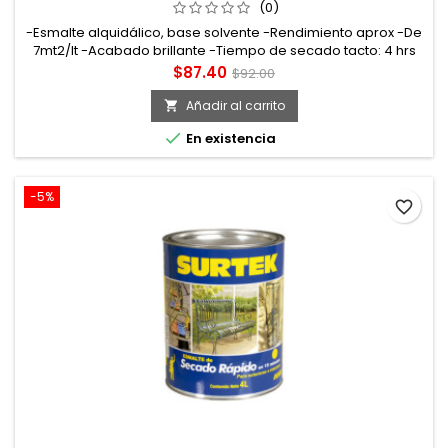
(0)
-Esmalte alquidálico, base solvente -Rendimiento aprox -De
7mt2/lt -Acabado brillante -Tiempo de secado tacto: 4 hrs
curado: 7 días
Precio
Precio
$87.40
$92.00
base
Añadir al carrito


En existencia
-5%
favorite_border