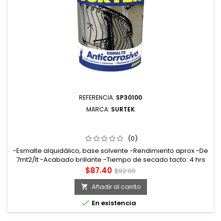
REFERENCIA:
SP30100
MARCA:
SURTEK
SP30100 ESMALTE ANTICORROSIVO 250 ML COLOR
BLANCO SURTEK
(0)
-Esmalte alquidálico, base solvente -Rendimiento aprox -De
7mt2/lt -Acabado brillante -Tiempo de secado tacto: 4 hrs
curado: 7 días
Precio
Precio
$87.40
$92.00
base
Añadir al carrito


En existencia