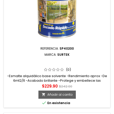
REFERENCIA:
SP40200
MARCA:
SURTEK
SP40200 ESMALTE DE SECADO RÁPIDO 1 LT COLOR
BLANCO SURTEK
(0)
-Esmalte alquidálico base solvente -Rendimiento aprox -De
6mt2/lt -Acabado brillante -Protege y embellece las
superficies a pintar. Tiempo de secado tacto: 15min curado:
Precio
Precio
$229.90
$242.00
72hrs
base
Añadir al carrito


En existencia