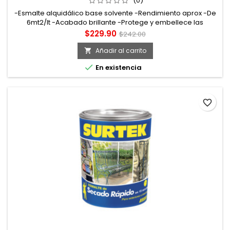
(0)
-Esmalte alquidálico base solvente -Rendimiento aprox -De
6mt2/lt -Acabado brillante -Protege y embellece las
superficies a pintar. Tiempo de secado tacto: 15min curado:
Precio
Precio
$229.90
$242.00
72hrs
base
Añadir al carrito


En existencia
favorite_border