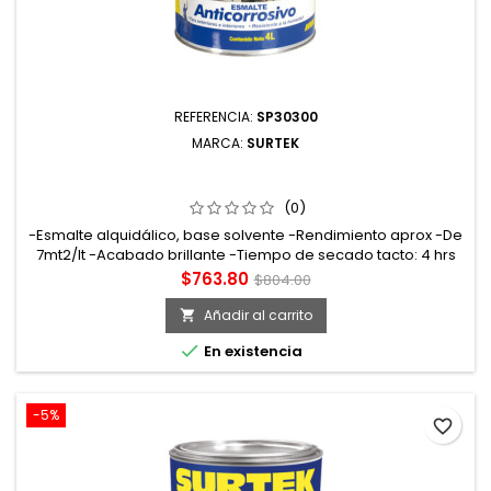
REFERENCIA:
SP30300
MARCA:
SURTEK
SP30300 ESMALTE ANTICORROSIVO 4 LT COLOR
BLANCO SURTEK
(0)
-Esmalte alquidálico, base solvente -Rendimiento aprox -De
7mt2/lt -Acabado brillante -Tiempo de secado tacto: 4 hrs
curado: 7 días
Precio
Precio
$763.80
$804.00
base
Añadir al carrito


En existencia
-5%
favorite_border