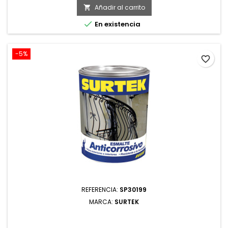
base
Añadir al carrito


En existencia
-5%
favorite_border
REFERENCIA:
SP30199
MARCA:
SURTEK
SP30199 ESMALTE ANTICORROSIVO 250 ML COLOR
NEGRO SURTEK