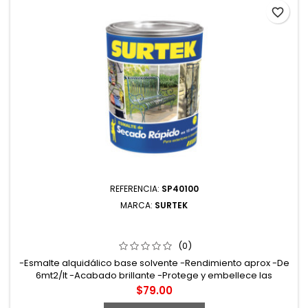
favorite_border
REFERENCIA:
SP40100
MARCA:
SURTEK
SP40100 ESMALTE DE SECADO RÁPIDO 250 ML COLOR
BLANCO SURTEK
(0)
-Esmalte alquidálico base solvente -Rendimiento aprox -De
6mt2/lt -Acabado brillante -Protege y embellece las
superficies a pintar. Tiempo de secado tacto: 15min curado:
Precio
$79.00
72hrs