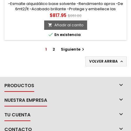
-Esmalte alquidálico base solvente -Rendimiento aprox -De
6mt2/lt -Acabado brillante -Protege y embellece las
superficies a pintar. Tiempo de secado tacto: 15min curado:
Precio
Precio
$817.95
$861.00
72hrs
base
Añadir al carrito


En existencia
1
2
Siguiente

VOLVER ARRIBA


PRODUCTOS

NUESTRA EMPRESA

TU CUENTA

CONTACTO