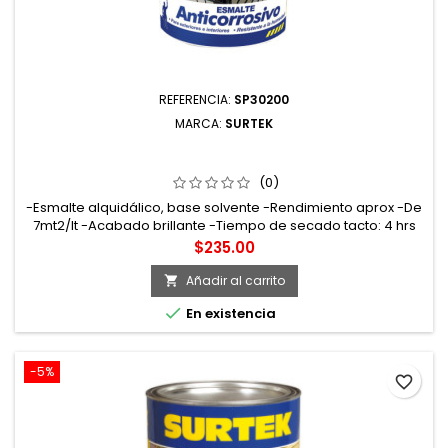
REFERENCIA:
SP30200
MARCA:
SURTEK
SP30200 ESMALTE ANTICORROSIVO 1 LT COLOR BLANCO
SURTEK
(0)
-Esmalte alquidálico, base solvente -Rendimiento aprox -De
7mt2/lt -Acabado brillante -Tiempo de secado tacto: 4 hrs
curado: 7 días
Precio
$235.00
Añadir al carrito


En existencia
-5%
favorite_border