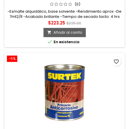
(0)
-Esmalte alquidálico, base solvente -Rendimiento aprox -De
7mt2/lt -Acabado brillante -Tiempo de secado tacto: 4 hrs
curado: 7 días
Precio
Precio
$223.25
$235.00
base
Añadir al carrito


En existencia
-5%
favorite_border