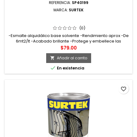
REFERENCIA:
SP40199
MARCA:
SURTEK
SP40199 ESMALTE DE SECADO RÁPIDO 250 ML COLOR
NEGRO SURTEK
(0)
-Esmalte alquidálico base solvente -Rendimiento aprox -De
6mt2/lt -Acabado brillante -Protege y embellece las
superficies a pintar. Tiempo de secado tacto: 15min curado:
Precio
$79.00
72hrs
Añadir al carrito


En existencia
favorite_border