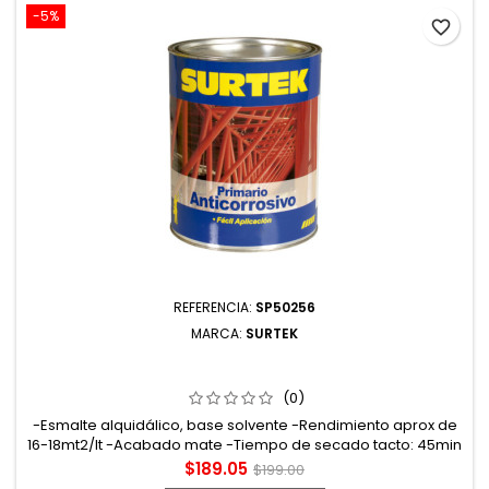
-5%
favorite_border
REFERENCIA:
SP50256
MARCA:
SURTEK
SP50256 ESMALTE ANTICORROSIVO PARA METAL 1 LT
COLOR ROJO ÓXIDO SURTEK
(0)
-Esmalte alquidálico, base solvente -Rendimiento aprox de
16-18mt2/lt -Acabado mate -Tiempo de secado tacto: 45min
curado: 7días 80%
Precio
Precio
$189.05
$199.00