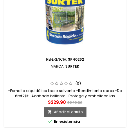
REFERENCIA:
SP40262
MARCA:
SURTEK
SP40262 ESMALTE DE SECADO RÁPIDO 1 LT COLOR AZUL
BRILLANTE SURTEK
(0)
-Esmalte alquidálico base solvente -Rendimiento aprox -De
6mt2/lt -Acabado brillante -Protege y embellece las
superficies a pintar. Tiempo de secado tacto: 15min curado:
Precio
Precio
$229.90
$242.00
72hrs
base
Añadir al carrito


En existencia