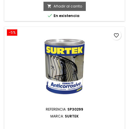
base
Añadir al carrito


En existencia
-5%
favorite_border
REFERENCIA:
SP30299
MARCA:
SURTEK
SP30299 ESMALTE ANTICORROSIVO 1 LT COLOR NEGRO
SURTEK