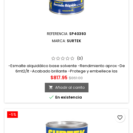
REFERENCIA:
SP40393
MARCA:
SURTEK
SP40393 ESMALTE DE SECADO RÁPIDO 4 LT COLOR GRIS
CLARO SURTEK
(0)
-Esmalte alquidálico base solvente -Rendimiento aprox -De
6mt2/lt -Acabado brillante -Protege y embellece las
superficies a pintar. Tiempo de secado tacto: 15min curado:
Precio
Precio
$817.95
$861.00
72hrs
base
Añadir al carrito


En existencia
-5%
favorite_border