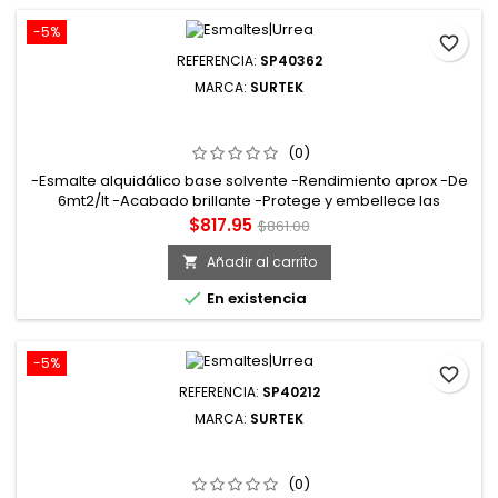
-5%
favorite_border
REFERENCIA:
SP40362
MARCA:
SURTEK
SP40362 ESMALTE DE SECADO RÁPIDO 4 LT COLOR AZUL
BRILLANTE SURTEK
(0)
-Esmalte alquidálico base solvente -Rendimiento aprox -De
6mt2/lt -Acabado brillante -Protege y embellece las
superficies a pintar. Tiempo de secado tacto: 15min curado:
Precio
Precio
$817.95
$861.00
72hrs
base
Añadir al carrito


En existencia
-5%
favorite_border
REFERENCIA:
SP40212
MARCA:
SURTEK
SP40212 ESMALTE DE SECADO RÁPIDO 1 LT COLOR
CANARIO SURTEK
(0)