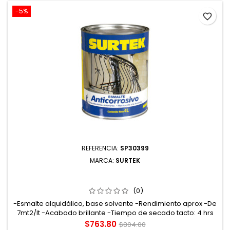
-5%
favorite_border
REFERENCIA:
SP30399
MARCA:
SURTEK
SP30399 ESMALTE ANTICORROSIVO 4 LT COLOR NEGRO
SURTEK
(0)
-Esmalte alquidálico, base solvente -Rendimiento aprox -De
7mt2/lt -Acabado brillante -Tiempo de secado tacto: 4 hrs
curado: 7 días
Precio
Precio
$763.80
$804.00