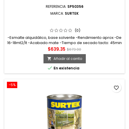
REFERENCIA:
SP50356
MARCA:
SURTEK
SP50356 ESMALTE ANTICORROSIVO PARA METAL 4 LT
COLOR ROJO ÓXIDO SURTEK
(0)
-Esmalte alquidálico, base solvente -Rendimiento aprox -De
16-18mt2/lt -Acabado mate -Tiempo de secado tacto: 45min
curado: 7días 80%
Precio
Precio
$639.35
$673.00
base
Añadir al carrito


En existencia
-5%
favorite_border