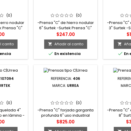
TIPO "C" DE
107056 PRENSA TIPO "C" DE
107053 PRE
ULAR SURTEK
6" HIERRO NODULAR SURTEK
3" HIERRO 
(0)
(0)
ierro nodular
-Prensa "C" de hierro nodular
-Prensa "C" 
k Prensa "C"
6" Surtek -Surtek Prensa "C"
3" Surtek -
r 4" -Pintura
de hierro nodular 6" -Pintura
de hierro no
o
Precio
Pr
00
$247.00
$
ara evitar la
electrostática para evitar la
electrostáti
rca Surtek
corrosión -Marca Surtek
corrosión
 carrito
Añadir al carrito
Añad




tencia
En existencia
En 
:
107094
REFERENCIA:
406
REFERE
URTEK
MARCA:
URREA
MARC
TIPO "C" DE
406 PRENSA TIPO "C" DE 6"
107058 PRE
DA SURTEK
FORJADA GARGANTA
8" HIERRO 
PROFUNDA URREA
(0)
(0)
oquelada 4"
-Prensa "C" forjada garganta
-Prensa "C" 
o en lámina -
profunda 6" uso industrial
8" Sur
os costados
Urrea -Prensas "C" de cuerpo
electrostáti
o
Precio
Pr
00
$825.00
$
porciona
forjado y garganta profunda,
co