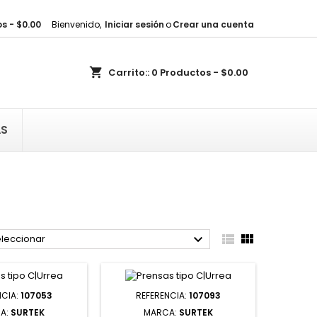
s - $0.00
Bienvenido,
Iniciar sesión
o
Crear una cuenta
×
×
×
×
shopping_cart
Carrito::
0
Productos - $0.00
sta
)
)
AS
)



leccionar
NCIA:
107053
REFERENCIA:
107093
A:
SURTEK
MARCA:
SURTEK