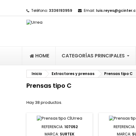
Teléfono:
3336193959
Email:
luis.reyes@gcinter.
M
(
(
I
((
De
((l
HOME
CATEGORÍAS PRINCIPALES
Inicio
Extractores y prensas
Prensas tipo C
Prensas tipo C
Hay 38 productos.
REFERENCIA:
107052
REFERENCIA
MARCA:
SURTEK
MARCA:
S