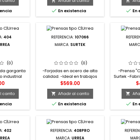
ayor -Marca
ideal como elemento de
 carrito
Añadir al carrito
Añad


k
sujeción en trabajos donde se


tencia
En existencia
En 
requiere inmovilizar piezas y
maniobrar con mayor
seguridad. -
Fundamentalmente usada en
trabajos de soldadura, en
A:
404
REFERENCIA:
107066
REFERE
talleres e industria pesada.
RREA
MARCA:
SURTEK
MARC
O "C" DE 4"
107066 PRENSA TIPO "C" DE
107092 PRE
ARGANTA
6-1/8" FORJADA SURTEK
2" TROQU
 URREA
(0)
(0)
ada garganta
-Forjadas en acero de alta
-Prensa "C
 industrial
calidad. -Ideal en trabajos
Surtek -Fabr
C" de cuerpo
pesados e industriales. -
Nervadura 
o
Precio
P
00
$569.00
$
ta profunda,
Pintura electrostática para
que le 
lemento de
evitar la corrosión.
resistenci
 carrito
Añadir al carrito
Añad


ajos donde se


tencia
En existencia
En 
izar piezas y
on mayor
d. -
te usada en
ldadura, en
A:
402
REFERENCIA:
408PRO
REFEREN
tria pesada.
RREA
MARCA:
URREA
MAR