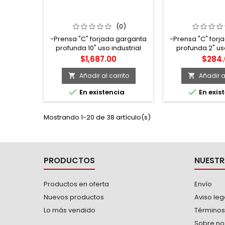
410 PRENSA TIPO "C" DE 10"
402 PRENSA TIP
FORJADA GARGANTA
FORJADA G
PROFUNDA URREA
PROFUNDA
(0)
-Prensa "C" forjada garganta
-Prensa "C" forj
profunda 10" uso industrial
profunda 2" uso
Urrea -Prensas "C" de cuerpo
Urrea -Prensas
Precio
Precio
$1,687.00
$284.
forjado y garganta profunda,
forjado y gargan
ideal como elemento de
ideal como e
Añadir al carrito
Añadir al


sujeción en trabajos donde se
sujeción en trab


En existencia
En exis
requiere inmovilizar piezas y
requiere inmovil
maniobrar con mayor
maniobrar c
seguridad. -
segurid
Mostrando 1-20 de 38 artículo(s)
Fundamentalmente usada en
Fundamentalmen
trabajos de soldadura, en
trabajos de so
talleres e industria pesada.
talleres e indus
Marca U
PRODUCTOS
NUESTR
Productos en oferta
Envío
Nuevos productos
Aviso leg
Lo más vendido
Términos
Sobre no