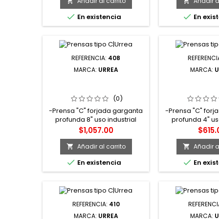
corrosión -Marca Surtek
resistencia m
Añadir al carrito
Añadir al


Surte


En existencia
En exis
REFERENCIA:
408
REFERENCI
MARCA:
URREA
MARCA:
U
408 PRENSA TIPO "C" DE 8"
404 PRENSA TIP
FORJADA GARGANTA
FORJADA G
PROFUNDA URREA
PROFUNDA
(0)
-Prensa "C" forjada garganta
-Prensa "C" forj
profunda 8" uso industrial
profunda 4" uso
Urrea -Prensas "C" de cuerpo
Urrea -Prensas "
Precio
Preci
$1,057.00
$615.
forjado y garganta profunda,
forjado y gargan
ideal como elemento de
ideal como e
Añadir al carrito
Añadir al


sujeción en trabajos donde se
sujeción en trab


En existencia
En exis
requiere inmovilizar piezas y
requiere inmovil
maniobrar con mayor
maniobrar c
seguridad. -
segurida
Fundamentalmente usada en
Fundamentalmen
trabajos de soldadura, en
trabajos de so
REFERENCIA:
410
REFERENCI
talleres e industria pesada.
talleres e indus
MARCA:
URREA
MARCA:
U