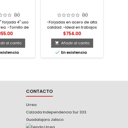
ENSA TIPO "C"
107068 PRENSA TIPO "C" DE
ORJADA URREA
8-1/8" FORJADA SURTEK
(0)
(0)
" forjada 4" uso
-Forjadas en acero de alta
ea. -Tornillo de
calidad. -Ideal en trabajos
etro, con mango
pesados e industriales. -
ecio
Precio
855.00
$754.00
 en T para mayor
Pintura electrostática para
d y con rosca
evitar la corrosión.
ir al carrito
Añadir al carrito

CME para mayor

existencia
En existencia
 vueltas. -Diseño
as reforzadas. -
a Urrea.
CONTACTO
Urrea
Calzada Independencia Sur 333
Guadalajara Jalisco