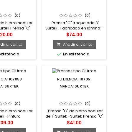
NSA TIPO "C" DE
107093 PRENSA TIPO "C" DE
NODULAR SURTEK
3" TROQUELADA SURTEK
(0)
(0)
de hierro nodular
-Prensa "C" troquelada 3"
Surtek Prensa "C"
Surtek -Fabricado en lámina -
dular 3" -Pintura
Nervadura en los costados
ecio
Precio
120.00
$74.00
ca para evitar la
que le proporciona
 -Marca Surtek
resistencia mayor -Marca
ir al carrito
Añadir al carrito

Surtek

existencia
En existencia
NCIA:
107058
REFERENCIA:
107051
A:
SURTEK
MARCA:
SURTEK
NSA TIPO "C" DE
107051 PRENSA TIPO "C" DE
NODULAR SURTEK
1" HIERRO NODULAR SURTEK
(0)
(0)
de hierro nodular
-Prensa "C" de hierro nodular
tek -Pintura
de 1" Surtek -Surtek Prensa "C"
ca para evitar la
de hierro nodular de 1" -
ecio
Precio
339.00
$41.00
rrosión.
Pintura electrostática para