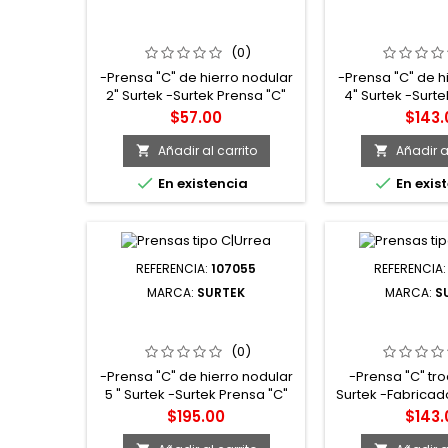
107052 PRENSA TIPO "C" DE
107054 PRENSA 
2" HIERRO NODULAR SURTEK
4" HIERRO NOD
(0)
-Prensa "C" de hierro nodular
-Prensa "C" de h
2" Surtek -Surtek Prensa "C"
4" Surtek -Surte
de hierro nodular 2" -Pintura
de hierro nodula
Precio
Preci
$57.00
$143.
electrostática para evitar la
electrostática p
corrosión -Marca Surtek
corrosión -Ma
Añadir al carrito
Añadir al




En existencia
En exis
REFERENCIA:
107055
REFERENCIA
MARCA:
SURTEK
MARCA:
S
107055 PRENSA TIPO "C" DE
107094 PRENSA 
5" HIERRO NODULAR SURTEK
4" TROQUELA
(0)
-Prensa "C" de hierro nodular
-Prensa "C" tr
5 " Surtek -Surtek Prensa "C"
Surtek -Fabricad
de hierro nodular 5 " -Pintura
Nervadura en l
Precio
Preci
$195.00
$143.
electrostática para evitar la
que le pro