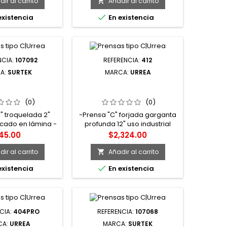
evitar la corrosión -Marca
ir al carrito
Añadir al carrito

Surtek

existencia
En existencia
NCIA:
107092
REFERENCIA:
412
A:
SURTEK
MARCA:
URREA
NSA TIPO "C" DE
412 PRENSA TIPO "C" DE 12"
ELADA SURTEK
FORJADA GARGANTA
PROFUNDA URREA
(0)
(0)
" troquelada 2"
-Prensa "C" forjada garganta
icado en lámina -
profunda 12" uso industrial
en los costados
Urrea -Prensas "C" de cuerpo
recio
Precio
45.00
$2,324.00
proporciona
forjado y garganta profunda,
a mayor -Marca
ideal como elemento de
ir al carrito
Añadir al carrito

Surtek
sujeción en trabajos donde se

existencia
En existencia
requiere inmovilizar piezas y
maniobrar con mayor
seguridad. -
Fundamentalmente usada en
trabajos de soldadura, en
CIA:
404PRO
REFERENCIA:
107068
talleres e industria pesada.
CA:
URREA
MARCA:
SURTEK