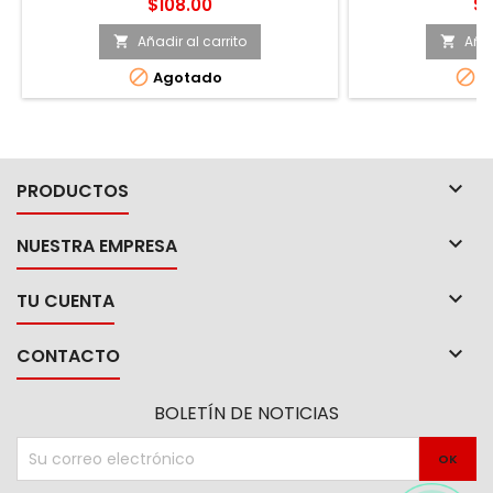
Precio
Pr
$108.00
$2
Añadir al carrito
Añad




Agotado
A

PRODUCTOS

NUESTRA EMPRESA

TU CUENTA

CONTACTO
BOLETÍN DE NOTICIAS