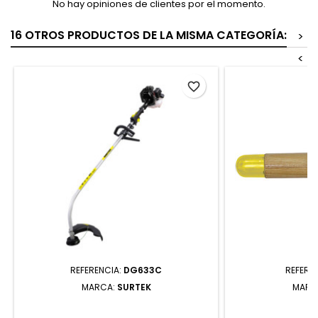
No hay opiniones de clientes por el momento.
16 OTROS PRODUCTOS DE LA MISMA CATEGORÍA:
>
<
favorite_border
REFERENCIA:
DG633C
REFERE
MARCA:
SURTEK
MARC
DG633C DESBROZADORA A
CAB38 REPUES
GASOLINA 16.3" 33 CC SURTEK
TIJERAS DE 