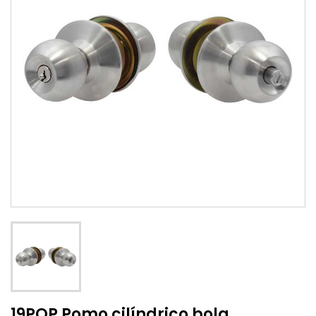
19POP Pomo cilíndrico bola