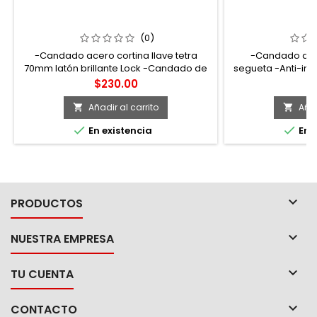
L22C70TLBB CANDADO DE ACERO
P22S452 JUEG
PARA CORTINA METÁLICA 70 MM
ACERO CORT
LATÓN BRILLANTE LLAVE TETRA LOCK
ESTÁNDAR 2
(0)
-Candado acero cortina llave tetra
-Candado de 
70mm latón brillante Lock -Candado de
segueta -Anti-im
acero para cortina -Grillete metálico
pernos -H
Precio
Pr
$230.00
$
templado para protección extrema
contra segueta, corta pernos o taladros
Añadir al carrito
Añad


-Ideal para patios, gavetas, cortinas y


En existencia
En e
cajas de camiones -Cilindro de 12
pernos -3 llaves tipo tetra

PRODUCTOS

NUESTRA EMPRESA

TU CUENTA

CONTACTO