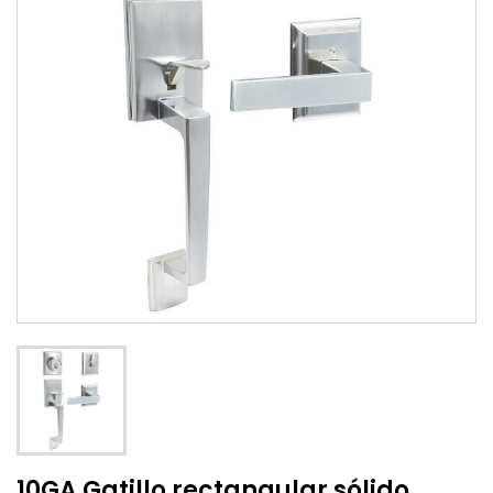
10GA Gatillo rectangular sólido