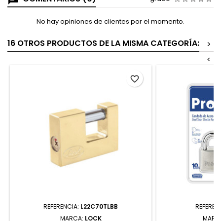
No hay opiniones de clientes por el momento.
16 OTROS PRODUCTOS DE LA MISMA CATEGORÍA:
>
<
favorite_border
REFERENCIA:
L22C70TLBB
REFEREN
MARCA:
LOCK
MARC