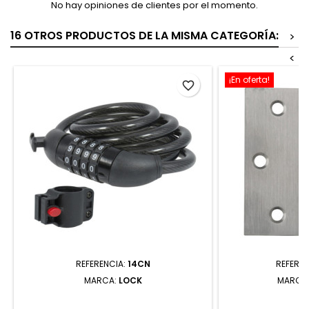
No hay opiniones de clientes por el momento.
16 OTROS PRODUCTOS DE LA MISMA CATEGORÍA:
>
<
¡En oferta!
favorite_border
REFERENCIA:
14CN
REFEREN
MARCA:
LOCK
MARCA
14CN CANDADO DE CABLE DE
BICS35 BISAG
COMBINACIÓN 8 MM X 1 M LOCK
BALEROS DE ACER