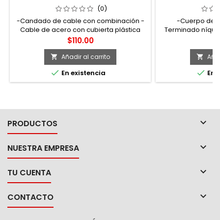
3.5" 
(0)
-Candado de cable con combinación -
-Cuerpo de a
Cable de acero con cubierta plástica
Terminado níque
PVC -4 pines de seguridad -Cilindro de
baleros -Facilita l
Precio
Pr
$110.00
$
combinación 4 dígitos
suave 
Añadir al carrito
Añad




En existencia
En e

PRODUCTOS

NUESTRA EMPRESA

TU CUENTA

CONTACTO