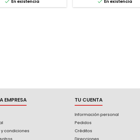


En existencia
En existencia
A EMPRESA
TU CUENTA
Información personal
al
Pedidos
 y condiciones
Créditos
sotros
Direcciones