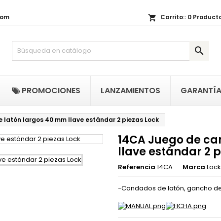
com
Carrito::
0
Producto
shopping_cart
i lista de regalos
(title))
niciar sesión

be iniciar sesión para guardar productos en su lista de deseos.
abel))
add_circle_outline
Crear nueva li
((cancelText))
((loginText)
PROMOCIONES
LANZAMIENTOS
GARANTÍ
((cancelText))
((createText)
latón largos 40 mm llave estándar 2 piezas Lock
14CA Juego de ca
llave estándar 2 p
Referencia
14CA
Marca
Lock
-Candados de latón, gancho de 