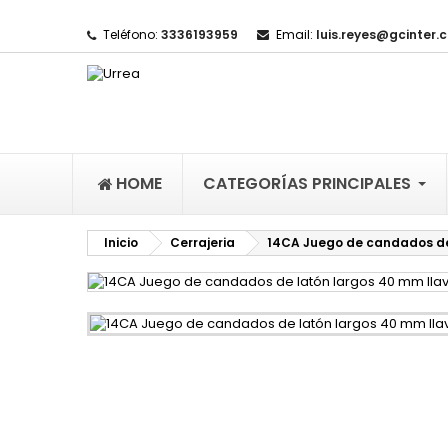
Teléfono:
3336193959
Email:
luis.reyes@gcinter.
M
(
I
De
((l
HOME
CATEGORÍAS PRINCIPALES
Inicio
Cerrajeria
14CA Juego de candados de 