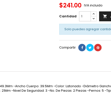
$241.00
IVA incluido
Cantidad

Solo puedes agregar cantid
Compartir
 49.3Mm -Ancho Cuerpo: 39.5Mm -Color: Latonado -Diámetro Ganch
1Mm -Nivel De Seguridad: 3 -No. De Piezas: 2 Piezas -Pernos: 5 -Tip