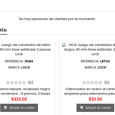
No hay opiniones de clientes por el momento.
ÍA:
REFERENCIA:
25MA
REFERENCIA:
LBP2H
MARCA:
LOCK
MARCA:
LOCK
A MANIJA TUBULAR RECTA
LBP2H BISAGRA PIANO BARR
ÓN RECÁMARA NEGRA LLAVE
1-1/4" X 1 M NATURAL EN CA
STÁNDAR BLÍSTER LOCK
(0)
(0)
ismo tubular, acabado negro.
-Fabricados en acero al carb
 recámara. -5 pernos, 3 llaves.
emplean para elementos pes
0 ciclos de trabajo. -Fácil de
muy largos. -Son continuas y s
Precio
Precio
$323.00
$32.00
r. -Ideal para puertas abatibles
los elementos a sujetar en t
de metal y madera.
medida. -Rosca rectificada. Ch
Añadir al carrito
Añadir al carrito


3 a 5 hilos.