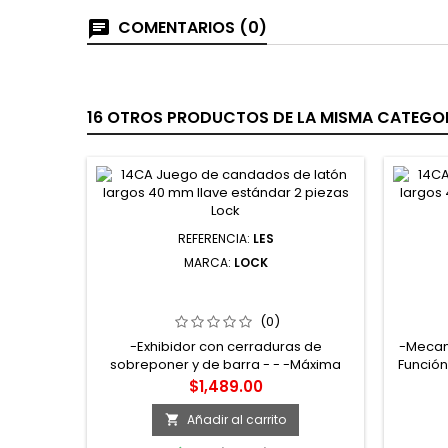
COMENTARIOS (0)
16 OTROS PRODUCTOS DE LA MISMA CATEGOR
REFERENCIA:
LES
MARCA:
LOCK
LES EXHIBIDOR CON CERRADURAS DE
25M
SOBREPONER Y DE BARRA 4 PIEZAS
FUNCI
LOCK
E
(0)
-Exhibidor con cerraduras de
-Mecan
sobreponer y de barra - - -Máxima
Función
flexibilidad evitando que se colapse el
200,00
Precio
$1,489.00
tubo.Fabricado en polietileno de alta
instala
densidad
Añadir al carrito
