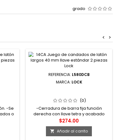
grado
<
>
REFERENCIA:
L580DCB
MARCA:
LOCK
ENADAS
L580DCB CERRADURA DE BARRA FIJA
JA LOCK
FUNCIÓN DERECHA CROMO
BRILLANTE LLAVE TETRA EN CAJA
(0)
LOCK
ón. -Se
-Cerradura de barra fija función
ados o
derecha con llave tetra y acabado
e unen a
cromo brillante en caja Lock.. -Para
Precio
$274.00
oda su
puertas abatibles de metal o madera..
aflán de
-Cilindro fabricado en latón sólido.
Añadir al carrito

Cerradura soldable o atornillable.. -