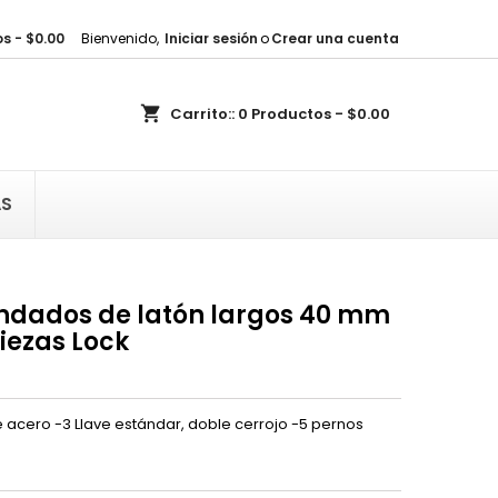
s - $0.00
Bienvenido,
Iniciar sesión
o
Crear una cuenta
×
×
×
shopping_cart
Carrito::
0
Productos - $0.00
sta
)
AS
)
ndados de latón largos 40 mm
iezas Lock
acero -3 Llave estándar, doble cerrojo -5 pernos