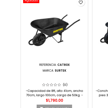
Agotado
favorite_border
REFERENCIA:
CAT80X
MARCA:
SURTEK
CAT80X CARRETILLA REFORZADA
CAT5
CON BASTIDOR METÁLICO 8 FT3
CON B
LLANTA IMPONCHABLE DE
LLAN
(0)
POLIURETANO SURTEK
-Capacidad de 8ft, alto 41cm, ancho
-Concha
70cm, largo 100cm, carga de 50kg. -
pies 3
Pintura negra electrostática con llanta
Color:
Precio
$1,790.00
imponchable 16", bastidor metálico y
termo e