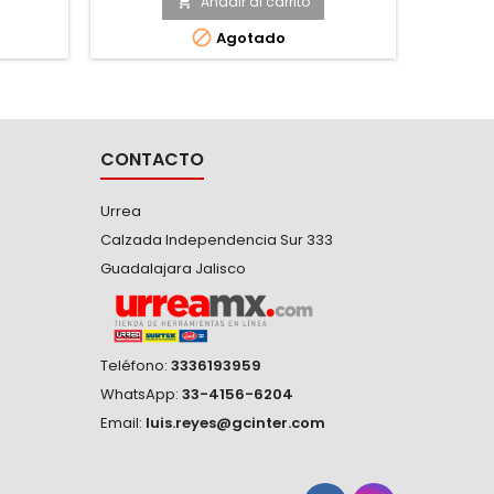
V. 1625
Añadir al carrito

AWG. Co

Agotado
aterri
herramie
dista
CONTACTO
Urrea
Calzada Independencia Sur 333
Guadalajara Jalisco
Teléfono:
3336193959
WhatsApp:
33-4156-6204
Email:
luis.reyes@gcinter.com