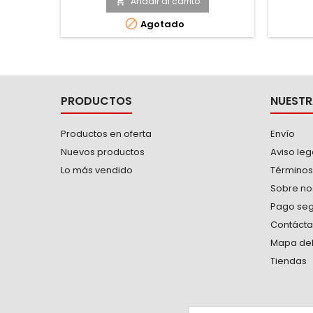
herrajes de metal. -Mayor capacidad
a la lám
Añadir al carrito

de carga. -La carretilla esta diseñada
Frente:

Agotado
para distribuir el peso de la carga
que faci
entre la rueda y el trabajador para
al v
transportar cargas pesadas.
carret
PRODUCTOS
NUESTR
Productos en oferta
Envío
Nuevos productos
Aviso leg
Lo más vendido
Términos
Sobre no
Pago se
Contáct
Mapa del 
Tiendas