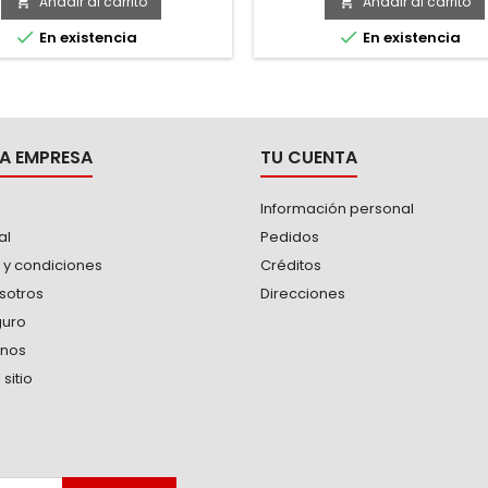
ina que brinda mayor duración.
Añadir al carrito
Añadir al carrito


 Con diseño plano tipo embudo


En existencia
En existencia
lita el manejo de los materiales
aciar, despachar y limpiar la
illa. Engargolado: Concha con
engargolado perfecto...
A EMPRESA
TU CUENTA
Información personal
al
Pedidos
 y condiciones
Créditos
sotros
Direcciones
guro
anos
sitio