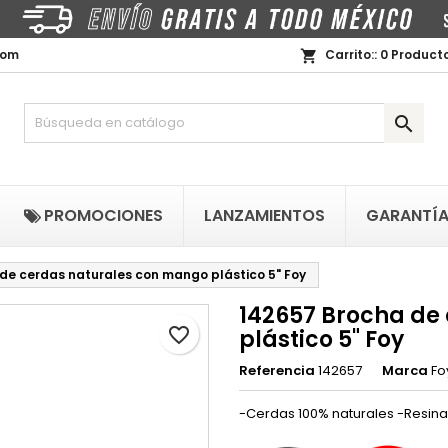
i lista de regalos
rear lista de deseos
niciar sesión
com
Carrito::
0
Producto
shopping_cart
Crear nueva lista
be iniciar sesión para guardar productos en su lista de deseos.
mbre de la lista de deseos

Cancelar
Iniciar sesió
PROMOCIONES
LANZAMIENTOS
GARANTÍ
Cancelar
Crear lista de deseo
de cerdas naturales con mango plástico 5" Foy
142657 Brocha de
favorite_border
plástico 5" Foy
Referencia
142657
Marca
Fo
-Cerdas 100% naturales -Resina