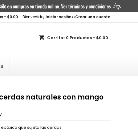
×
×
×
s - $0.00
Bienvenido,
Iniciar sesión
o
Crear una cuenta
shopping_cart
Carrito::
0
Productos - $0.00
n
AS
s
 cerdas naturales con mango
y
 epóxica que sujeta las cerdas