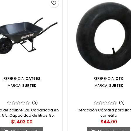
favorite_border
REFERENCIA:
CAT552
REFERENCIA:
CTC
MARCA:
SURTEK
MARCA:
SURTEK
52 CARRETILLA REFORZADA
CTC CÁMARA PARA LLANT
ASTIDOR METÁLICO 5.5 FT3
CARRETILLA SURTEK
TA NEUMÁTICA DE 2 CAPAS
(0)
(0)
SURTEK
 de calibre: 20. Capacidad en
-Refacción Cámara para lla
: 5.5. Capacidad de litros: 85.
carretilla
 Negro. Pintura: Electrostática
Precio
Precio
$1,403.00
$44.00
ndurecida con mejor adhesión