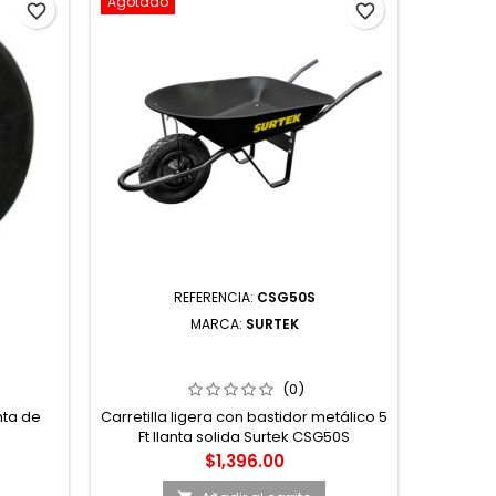
Agotado
-5%
favorite_border
favorite_border
REFERENCIA:
CSG50S
MARCA:
SURTEK
A DE
CARRETILLA LIGERA CON BASTIDOR
PROT
METÁLICO 5 FT LLANTA SOLIDA
P
SURTEK
(0)
nta de
Carretilla ligera con bastidor metálico 5
Caract
Ft llanta solida Surtek CSG50S
CCA.
aislante 
Precio
$1,396.00
10 mts. -