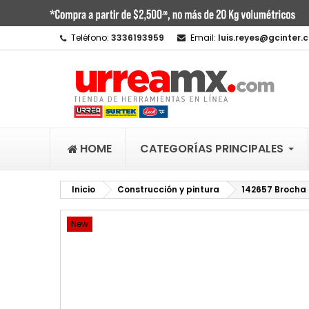
M
C
I
Teléfono:
3336193959
Email:
luis.reyes@gcinter.
add_circle_outline
De
No
HOME
CATEGORÍAS PRINCIPALES
Inicio
Construcción y pintura
142657 Brocha 
New