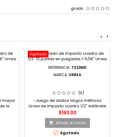
grado
<
>
Agotado
REFERENCIA:
7322MD
MARCA:
URREA
CUADRO
7322MD DADO DE IMPACTO LARGO
ADAS 3-
PARED DELGADA CUADRO DE 1/2" 6
PUNTAS MÉTRICO 22 MM URREA
(0)
te mayor
-Juego de dados largos métricos
de la
Urrea de impacto cuadro 1/2" estándar
a su
6 puntas geometría lobular, acabado
Precio
$193.00
ive®)
fosfatado -Cuenta con diseño de
pared delgada para ser utilizados en
Añadir al carrito

aplicaciones donde las tuercas o

Agotado
tornillos están muy juntos entre si o con