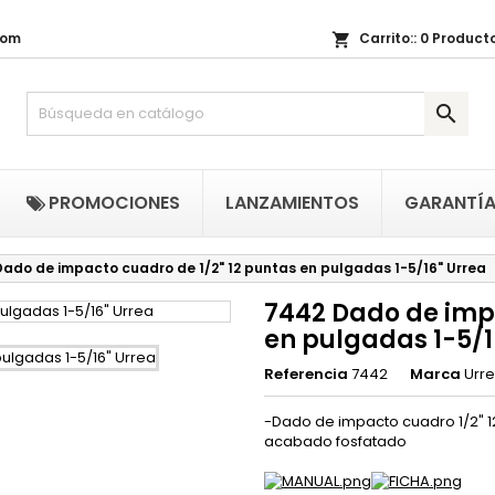
com
Carrito::
0
Producto
shopping_cart
i lista de regalos
(title))
niciar sesión

be iniciar sesión para guardar productos en su lista de deseos.
abel))
add_circle_outline
Crear nueva li
((cancelText))
((loginText)
PROMOCIONES
LANZAMIENTOS
GARANTÍ
((cancelText))
((createText)
ado de impacto cuadro de 1/2" 12 puntas en pulgadas 1-5/16" Urrea
7442 Dado de impa
en pulgadas 1-5/1
Referencia
7442
Marca
Urr
-Dado de impacto cuadro 1/2" 1
acabado fosfatado