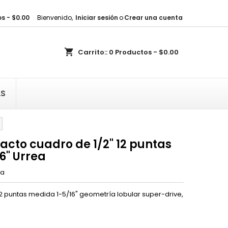
s - $0.00
Bienvenido,
Iniciar sesión
o
Crear una cuenta
×
×
×
shopping_cart
Carrito::
0
Productos - $0.00
sta
)
AS
)
cto cuadro de 1/2" 12 puntas
6" Urrea
ea
2 puntas medida 1-5/16" geometría lobular super-drive,