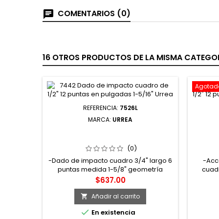
COMENTARIOS (0)
16 OTROS PRODUCTOS DE LA MISMA CATEGOR
Agotad
REFERENCIA:
7526L
MARCA:
URREA
7526L DADO DE IMPACTO LARGO
7180P 
CUADRO DE 3/4" 6 PUNTAS EN
DADO D
PULGADAS 1-5/8" URREA
(0)
-Dado de impacto cuadro 3/4" largo 6
-Acc
puntas medida 1-5/8" geometría
cuadr
lobular super-drive, acabado
Precio
$637.00
fosfatado
Añadir al carrito


En existencia