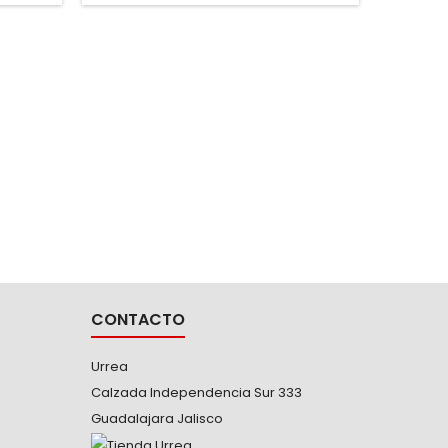
espacios pequeños para ser
acoplados -Medida boca 22 mm -Tipo
lll
7324MT
CUADRO 
-Dado de
punta
lobu
CONTACTO
Urrea
Calzada Independencia Sur 333
Guadalajara Jalisco