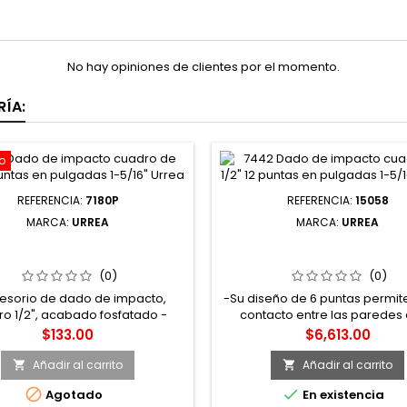
No hay opiniones de clientes por el momento.
ÍA:
o
REFERENCIA:
7180P
REFERENCIA:
15058
MARCA:
URREA
MARCA:
URREA
EXTENSIÓN CON PERNO PARA
15058 DADO DE IMPACTO 
E IMPACTO CUADRO DE 1/2"
DE 1-1/2" 6 PUNTAS EN PULG
2" URREA
5/8" URREA
(0)
(0)
esorio de dado de impacto,
-Su diseño de 6 puntas permi
o 1/2", acabado fosfatado -
contacto entre las paredes 
Longitud 2"
tuerca y/o tornillo gracias 
Precio
Precio
$133.00
$6,613.00
geometría lobular (super dr
Añadir al carrito
Añadir al carrito




Agotado
En existencia