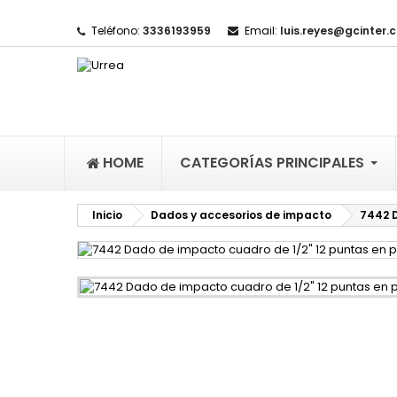
Teléfono:
3336193959
Email:
luis.reyes@gcinter.
M
(
I
De
((l
HOME
CATEGORÍAS PRINCIPALES
Inicio
Dados y accesorios de impacto
7442 D