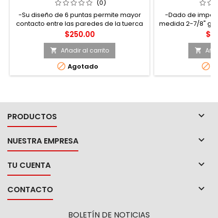
URREA
U
(0)
-Su diseño de 6 puntas permite mayor
-Dado de impact
contacto entre las paredes de la tuerca
medida 2-7/8" geo
y/o tornillo gracias a su geometría
drive, aca
Precio
Pre
$250.00
$2,
lobular (super drive®)
Añadir al carrito
Añad




Agotado
A

PRODUCTOS

NUESTRA EMPRESA

TU CUENTA

CONTACTO
BOLETÍN DE NOTICIAS