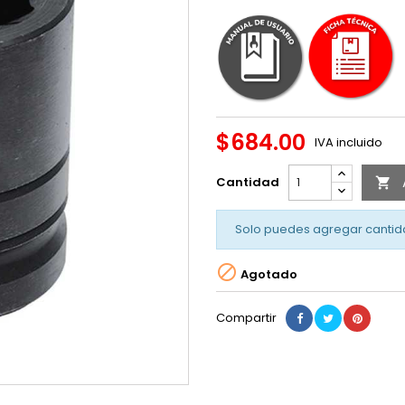
$684.00
IVA incluido
Cantidad

Solo puedes agregar cantid

Agotado
Compartir