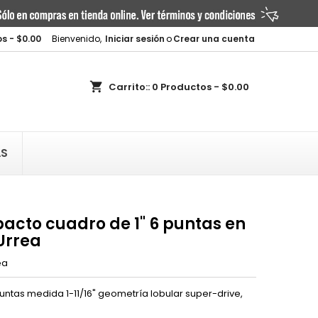
×
×
×
s - $0.00
Bienvenido,
Iniciar sesión
o
Crear una cuenta
shopping_cart
Carrito::
0
Productos - $0.00
n
AS
s
acto cuadro de 1" 6 puntas en
Urrea
ea
ntas medida 1-11/16" geometría lobular super-drive,