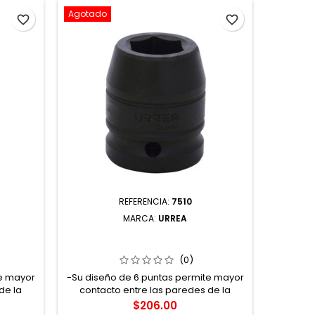
Agotado
favorite_border
favorite_border
REFERENCIA:
7510
MARCA:
URREA
ADRO DE
7510 DADO DE IMPACTO CUADRO DE
7328M
S 7/8"
3/4" 6 PUNTAS EN PULGADAS 5/8"
CUADRO 
URREA
(0)
te mayor
-Su diseño de 6 puntas permite mayor
-Dado d
de la
contacto entre las paredes de la
punta
a su
tuerca y/o tornillo gracias a su
lobu
Precio
$206.00