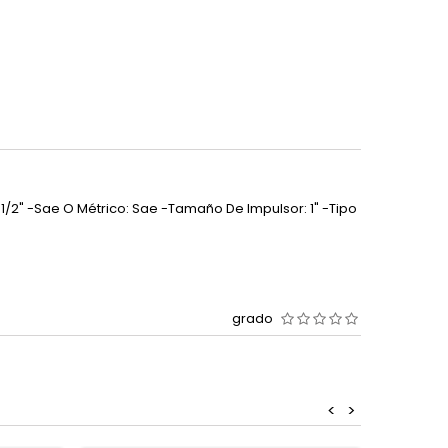
 1 1/2" -Sae O Métrico: Sae -Tamaño De Impulsor: 1" -Tipo
grado
<
>