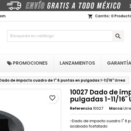
i lista de regalos
rear lista de deseos
niciar sesión
com
Carrito::
0
Producto
shopping_cart
Crear nueva lista
be iniciar sesión para guardar productos en su lista de deseos.
mbre de la lista de deseos

Cancelar
Iniciar sesió
PROMOCIONES
LANZAMIENTOS
GARANTÍ
Cancelar
Crear lista de deseo
Dado de impacto cuadro de 1" 6 puntas en pulgadas 1-11/16" Urrea
10027 Dado de imp
favorite_border
pulgadas 1-11/16" 
Referencia
10027
Marca
Urr
-Dado de impacto cuadro 1" 6 pu
acabado fosfatado