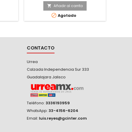
ive®)
geometría lobular (super drive®)
fosfat
impu
Añadir al carrito


Agotado
CONTACTO
Urrea
Calzada Independencia Sur 333
Guadalajara Jalisco
Teléfono:
3336193959
WhatsApp:
33-4156-6204
Email:
luis.reyes@gcinter.com