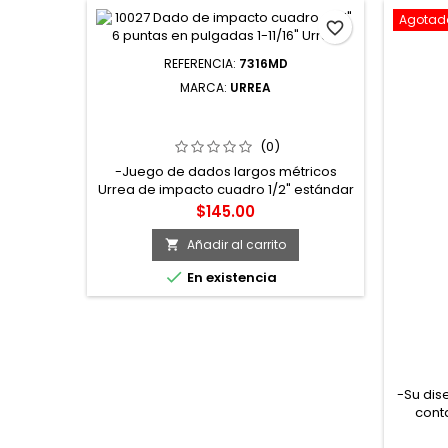
Agotad
favorite_border
REFERENCIA:
7316MD
MARCA:
URREA
7316MD DADO DE IMPACTO LARGO
PARED DELGADA CUADRO DE 1/2" 6
PUNTAS MÉTRICO 16 MM URREA
(0)
-Juego de dados largos métricos
Urrea de impacto cuadro 1/2" estándar
6 puntas geometría lobular, acabado
Precio
$145.00
fosfatado. -Cuenta con diseño de
pared delgada para ser utilizados en
Añadir al carrito

aplicaciones donde las tuercas o

En existencia
tornillos están muy juntos entre si o con
espacios pequeños para ser
acoplados. -Medida boca 16 mm. -Tipo
l.
7440H
DE 1/
-Su dis
cont
tue