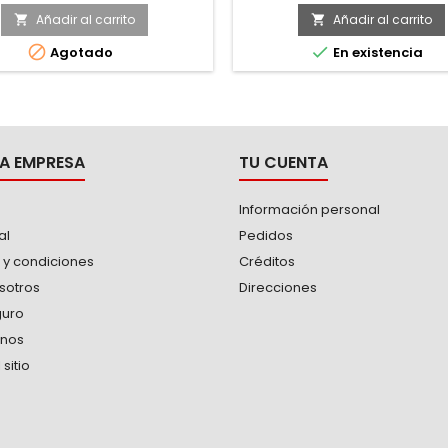
etría lobular (super drive®)
geometría lobular (super dr
Añadir al carrito
Añadir al carrito




Agotado
En existencia
A EMPRESA
TU CUENTA
Información personal
al
Pedidos
 y condiciones
Créditos
sotros
Direcciones
guro
anos
sitio