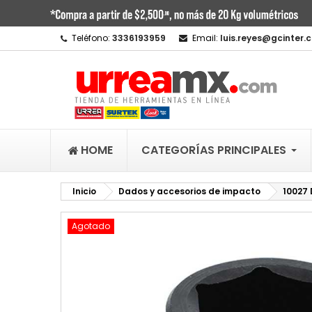
M
C
I
Teléfono:
3336193959
Email:
luis.reyes@gcinter.
add_circle_outline
De
No
HOME
CATEGORÍAS PRINCIPALES
Inicio
Dados y accesorios de impacto
10027 
Agotado