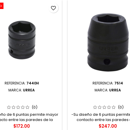
o
favorite_border
REFERENCIA:
7440H
REFERENCIA:
7514
MARCA:
URREA
MARCA:
URREA
 DADO DE IMPACTO CUADRO
7514 DADO DE IMPACTO CU
2" 6 PUNTAS EN PULGADAS 1-
3/4" 6 PUNTAS EN PULGADA
1/4" URREA
URREA
(0)
(0)
eño de 6 puntas permite mayor
-Su diseño de 6 puntas permi
acto entre las paredes de la
contacto entre las paredes 
rca y/o tornillo gracias a su
tuerca y/o tornillo gracias 
Precio
Precio
$172.00
$247.00