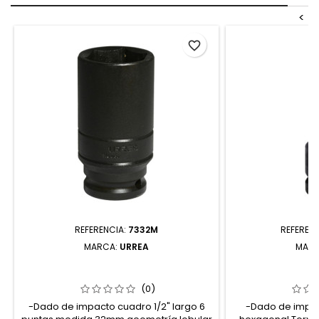
<
favorite_border
REFERENCIA:
7332M
REFEREN
MARCA:
URREA
MAR
7332M DADO DE IMPACTO LARGO
744160W DADO
CUADRO DE 1/2" 6 PUNTAS MÉTRICO
PUNTA TORX C
32 MM URREA
U
(0)
-Dado de impacto cuadro 1/2" largo 6
-Dado de impac