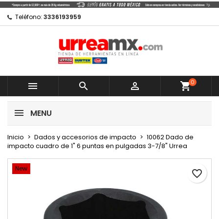
×
×
×
Mi lista de regalos
Crear lista de deseos
Iniciar sesión
Teléfono:
3336193959
Crear nueva lista
add_circle_outline
Debe iniciar sesión para guardar productos en su
Nombre de la lista de deseos
lista de deseos.
0
Cancelar



shopping_cart
Cancelar
Iniciar sesión
MENU
Crear lista de deseos
Inicio
Dados y accesorios de impacto
10062 Dado de
impacto cuadro de 1" 6 puntas en pulgadas 3-7/8" Urrea
New
favorite_border