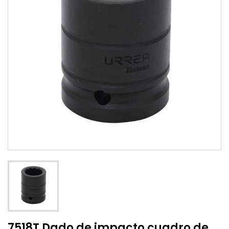
7518T Dado de impacto cuadro de