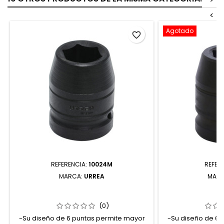
<
Agotado
favorite_border
REFERENCIA:
10024M
REFER
MARCA:
URREA
MAR
10024M DADO DE IMPACTO CUADRO
7510 DADO DE 
DE 1" 6 PUNTAS MÉTRICO 24 MM
3/4" 6 PUNTAS
URREA
U
(0)
-Su diseño de 6 puntas permite mayor
-Su diseño de 6 