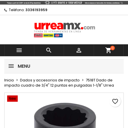
×
×
×
Mi lista de regalos
Crear lista de deseos
Iniciar sesión
Teléfono:
3336193959
Crear nueva lista
add_circle_outline
Debe iniciar sesión para guardar productos en su
Nombre de la lista de deseos
lista de deseos.
0
Cancelar



shopping_cart
Cancelar
Iniciar sesión
MENU
Crear lista de deseos
Inicio
Dados y accesorios de impacto
7518T Dado de
impacto cuadro de 3/4" 12 puntas en pulgadas 1-1/8" Urrea
New
favorite_border