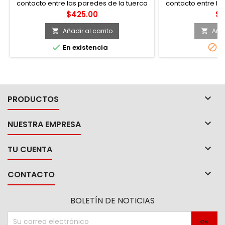
contacto entre las paredes de la tuerca
contacto entre la
y/o tornillo gracias a su geometría
y/o tornillo gr
Precio
Pr
$425.00
$2
lobular (super drive®)
lobular (
Añadir al carrito
Añad




En existencia
A

PRODUCTOS

NUESTRA EMPRESA

TU CUENTA

CONTACTO
BOLETÍN DE NOTICIAS