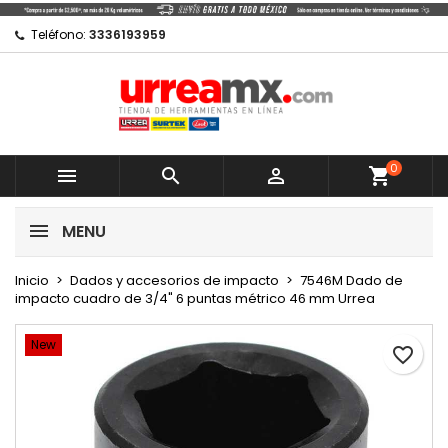
×
×
×
Mi lista de regalos
Crear lista de deseos
Iniciar sesión
Teléfono:
3336193959
Crear nueva lista
add_circle_outline
Debe iniciar sesión para guardar productos en su
Nombre de la lista de deseos
lista de deseos.
0
Cancelar



shopping_cart
Cancelar
Iniciar sesión
MENU
Crear lista de deseos
Inicio
Dados y accesorios de impacto
7546M Dado de
impacto cuadro de 3/4" 6 puntas métrico 46 mm Urrea
New
favorite_border