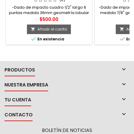
-Dado de impacto cuadro 1/2" largo 6
-Dado de impacto 
puntas medida 36mm geometría lobular
medida 7/8" geom
super-drive, acabado fosfatado
drive, acabado fo
Precio
Pr
$500.00
$
-SAE. -Tipo de 
Añadir al carrito
Añad




En existencia
En e

PRODUCTOS

NUESTRA EMPRESA

TU CUENTA

CONTACTO
BOLETÍN DE NOTICIAS