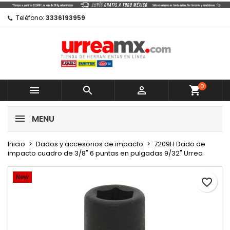
×
×
×
Mi lista de regalos
Crear lista de deseos
Iniciar sesión
Teléfono:
3336193959
Crear nueva lista
add_circle_outline
Debe iniciar sesión para guardar productos en su
Nombre de la lista de deseos
lista de deseos.
0
Cancelar



shopping_cart
Cancelar
Iniciar sesión
MENU
Crear lista de deseos
Inicio
Dados y accesorios de impacto
7209H Dado de
impacto cuadro de 3/8" 6 puntas en pulgadas 9/32" Urrea
New
favorite_border