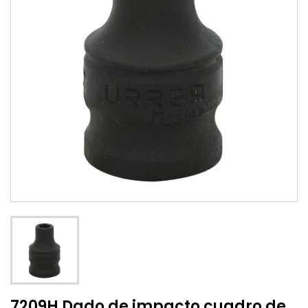
7209H Dado de impacto cuadro de