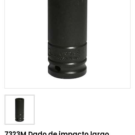
7323M Dado de impacto largo