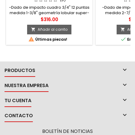
-Dado de impacto cuadro 3/4" 12 puntas
-Dado de impact
medida 1-3/8" geometría lobular super-
medida 2-7/16"
drive, acabado fosfatado
super-drive, 
Precio
Pr
$316.00
$1
Añadir al carrito
Añad




Últimas piezas!
En e

PRODUCTOS

NUESTRA EMPRESA

TU CUENTA

CONTACTO
BOLETÍN DE NOTICIAS