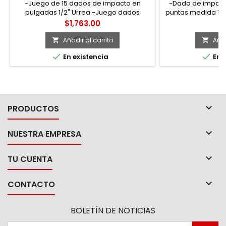
-Juego de 15 dados de impacto en
-Dado de impacto
pulgadas 1/2" Urrea -Juego dados
puntas medida 14
impacto cuadro 1/2" 15 piezas estándar 6
super-drive, 
Precio
Pr
$1,763.00
$
puntas geometría lobular super-drive,
acabado fosfatizado, medidas de 3/8" a
Añadir al carrito
Añad


1-1/4".


En existencia
En e

PRODUCTOS

NUESTRA EMPRESA

TU CUENTA

CONTACTO
BOLETÍN DE NOTICIAS