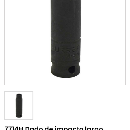
7714H Dado de impacto largo