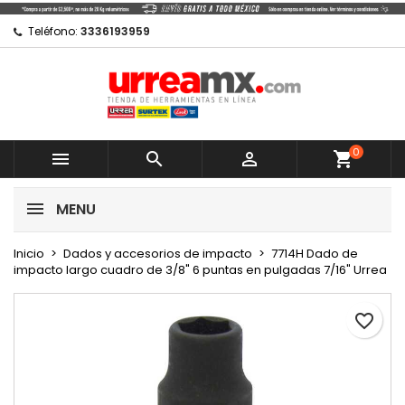
×
×
×
Mi lista de regalos
Crear lista de deseos
Iniciar sesión
Teléfono:
3336193959
Crear nueva lista
add_circle_outline
Debe iniciar sesión para guardar productos en su
Nombre de la lista de deseos
lista de deseos.
0
Cancelar



shopping_cart
Cancelar
Iniciar sesión
MENU
Crear lista de deseos
Inicio
Dados y accesorios de impacto
7714H Dado de
impacto largo cuadro de 3/8" 6 puntas en pulgadas 7/16" Urrea
favorite_border