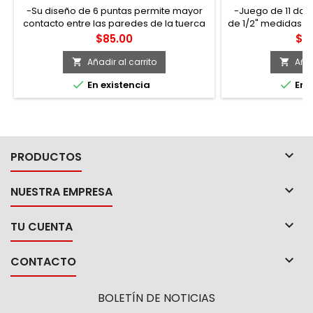
-Su diseño de 6 puntas permite mayor
-Juego de 11 dad
contacto entre las paredes de la tuerca
de 1/2" medidas e
y/o tornillo gracias a su geometría
cromo molibdeno.
Precio
Pre
$85.00
$2,
lobular (super drive®) -Marca Urrea
lobular. Acabado
metálica color 
Añadir al carrito
Añad


fabricada en lá


En existencia
En e
broche metálico. 
5/8", 11/16", 3/4", 1
1/16", 1-1/8". 
aca

PRODUCTOS

NUESTRA EMPRESA

TU CUENTA

CONTACTO
BOLETÍN DE NOTICIAS