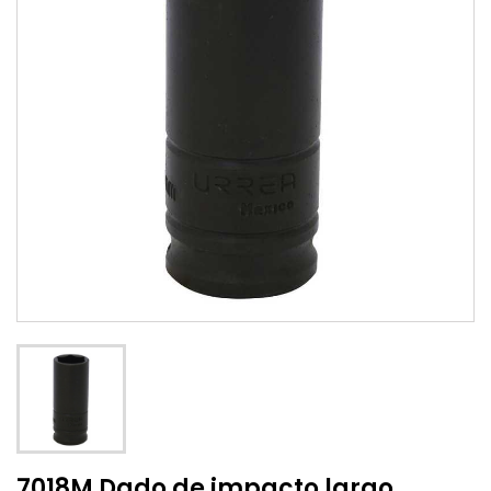
7018M Dado de impacto largo