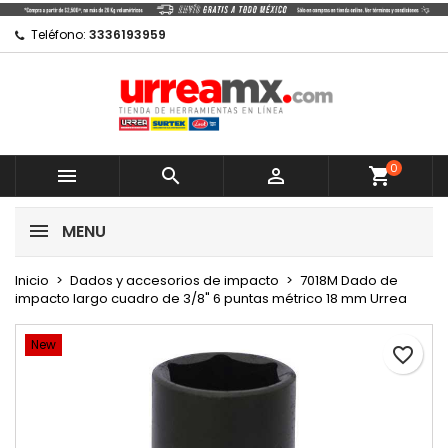
×
×
×
Mi lista de regalos
Crear lista de deseos
Iniciar sesión
Teléfono:
3336193959
Crear nueva lista
add_circle_outline
Debe iniciar sesión para guardar productos en su
Nombre de la lista de deseos
lista de deseos.
0
Cancelar



shopping_cart
Cancelar
Iniciar sesión
MENU
Crear lista de deseos
Inicio
Dados y accesorios de impacto
7018M Dado de
impacto largo cuadro de 3/8" 6 puntas métrico 18 mm Urrea
New
favorite_border