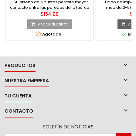
-Su diseño de 6 puntas permite mayor
-Dado de impact
contacto entre las paredes de la tuerca
medida 2-9/16"
y/o tornillo gracias a su geometría
super-drive, 
Precio
Pr
$154.00
$1
lobular (super drive®). -Marca Urrea. -
Métrico. -Tipo de impulsión: cuadrado.
Añadir al carrito
Añad




Agotado
En e

PRODUCTOS

NUESTRA EMPRESA

TU CUENTA

CONTACTO
BOLETÍN DE NOTICIAS