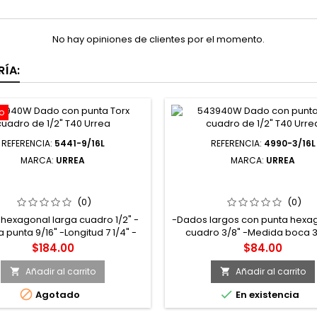
No hay opiniones de clientes por el momento.
ÍA:
o
REFERENCIA:
5441-9/16L
REFERENCIA:
4990-3/16L
MARCA:
URREA
MARCA:
URREA
1-9/16L DADO CON PUNTA
4990-3/16L DADO CON P
ONAL EXTRA LARGA CUADRO
HEXAGONAL EXTRA LARGA 
2" EN PULGADAS 9/16" URREA
DE 3/8" 6 PUNTAS EN PUL
(0)
(0)
3/16" URREA
 hexagonal larga cuadro 1/2" -
-Dados largos con punta hexa
 punta 9/16" -Longitud 7 1/4" -
cuadro 3/8" -Medida boca 3/
Tipo ll
Longitud 6" -Tipo l
Precio
Precio
$184.00
$84.00
Añadir al carrito
Añadir al carrito




Agotado
En existencia