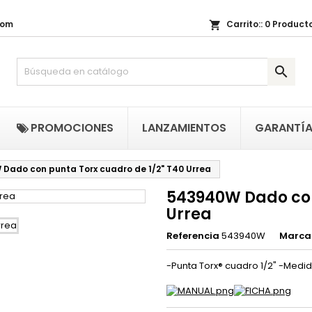
com
Carrito::
0
Producto
shopping_cart
i lista de regalos
(title))
niciar sesión

be iniciar sesión para guardar productos en su lista de deseos.
abel))
add_circle_outline
Crear nueva li
((cancelText))
((loginText)
PROMOCIONES
LANZAMIENTOS
GARANTÍ
((cancelText))
((createText)
Dado con punta Torx cuadro de 1/2" T40 Urrea
543940W Dado con
Urrea
Referencia
543940W
Marca
-Punta Torx® cuadro 1/2" -Medida