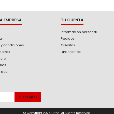
A EMPRESA
TU CUENTA
Información personal
al
Pedidos
 y condiciones
Créditos
sotros
Direcciones
guro
anos
sitio
© Copyright 2026 Urrea. All Rights Reserved.