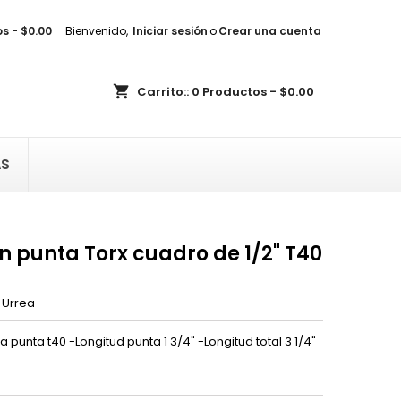
s - $0.00
Bienvenido,
Iniciar sesión
o
Crear una cuenta
×
×
×
shopping_cart
Carrito::
0
Productos - $0.00
sta
)
AS
)
 punta Torx cuadro de 1/2" T40
Urrea
 punta t40 -Longitud punta 1 3/4" -Longitud total 3 1/4"