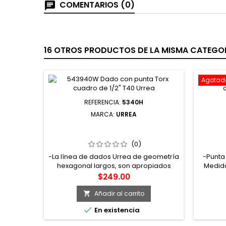
COMENTARIOS (0)
16 OTROS PRODUCTOS DE LA MISMA CATEGOR
Agotad
REFERENCIA:
5340H
MARCA:
URREA
5340H DADO LARGO CUADRO DE
544
1/2" 6 PUNTAS EN PULGADAS 1-1/4"
HEXAG
URREA
DE 1/
(0)
-La línea de dados Urrea de geometría
-Punta
hexagonal largos, son apropiados
Medida
para lugares profundos, diseñados
Precio
$249.00
para usarse en tuercas donde el
espárrago sobresale del nivel de la
Añadir al carrito

tuerca, permitiendo el dado alojar el

En existencia
espárrago para acceder a la tuerca -
Su diseño de 6 puntas permite mayor