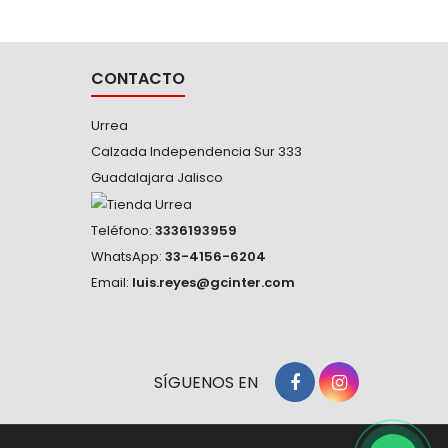
tuerca, más hacia el centro, no en las
tuerca, 
aristas, los esfuerzos se distribuyen en
aristas,
los...
CONTACTO
Urrea
Calzada Independencia Sur 333
Guadalajara Jalisco
Teléfono:
3336193959
WhatsApp:
33-4156-6204
Email:
luis.reyes@gcinter.com
SÍGUENOS EN