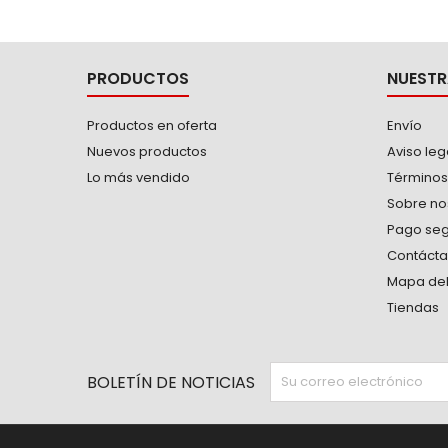
contacto entre las paredes de la
tuerca y/o tornillo gracias a su...
PRODUCTOS
NUESTR
Productos en oferta
Envío
Nuevos productos
Aviso leg
Lo más vendido
Términos
Sobre no
Pago se
Contáct
Mapa del 
Tiendas
BOLETÍN DE NOTICIAS