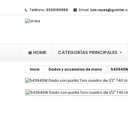
Teléfono:
3336193959
Email:
luis.reyes@gcinter.
M
(
I
De
((l
HOME
CATEGORÍAS PRINCIPALES
Inicio
Dados y accesorios de mano
543940W 