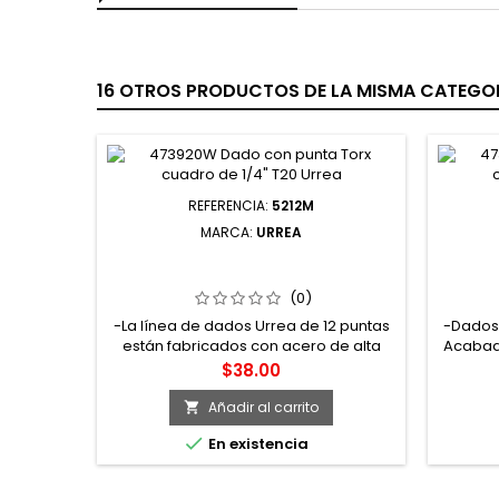
16 OTROS PRODUCTOS DE LA MISMA CATEGOR
REFERENCIA:
5212M
MARCA:
URREA
5212M DADO CUADRO DE 3/8" 12
52392
PUNTAS MÉTRICO 12 MM URREA
CU
(0)
-La línea de dados Urrea de 12 puntas
-Dados 
están fabricados con acero de alta
Acabado
calidad permitiendo un alto
la aplic
Precio
$38.00
desempeño durante su uso,
automot
terminados en cromo-níquel para
c
Añadir al carrito

evitar la corrosión -Su diseño de 12
térmi

En existencia
puntas distribuye los esfuerzos en una
rend
zona mayor de las caras activas de la
co
tuerca, más hacia el centro, no en las