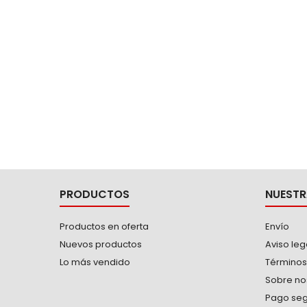
aristas, los esfuerzos se distribuyen en
los...
PRODUCTOS
NUESTR
Productos en oferta
Envío
Nuevos productos
Aviso leg
Lo más vendido
Términos
Sobre no
Pago se