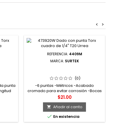
<
>
REFERENCIA:
4409M
MARCA:
SURTEK
A TORX
4409M DADO CUADRO DE 1/4" 6
REA
PUNTAS MÉTRICO 9 MM SURTEK
(0)
da punta
-6 puntas -Métricos -Acabado
ngitud
cromado para evitar corrosión -Bocas
con diseño lobular sin esquinas "super
Precio
$21.00
drive" que eliminan esfuerzos y
propician una máxima resistencia y
Añadir al carrito

duración -Fabricados en acero cromo

En existencia
vanadio