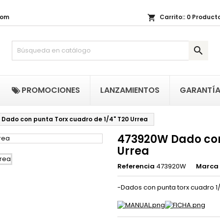
com
Carrito::
0
Producto
shopping_cart
i lista de regalos
(title))
niciar sesión

be iniciar sesión para guardar productos en su lista de deseos.
abel))
add_circle_outline
Crear nueva li
((cancelText))
((loginText)
PROMOCIONES
LANZAMIENTOS
GARANTÍ
((cancelText))
((createText)
Dado con punta Torx cuadro de 1/4" T20 Urrea
473920W Dado con
Urrea
Referencia
473920W
Marca
-Dados con punta torx cuadro 1