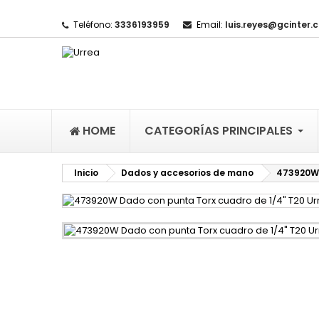
Teléfono:
3336193959
Email:
luis.reyes@gcinter.
M
(
I
De
((l
HOME
CATEGORÍAS PRINCIPALES
Inicio
Dados y accesorios de mano
473920W 