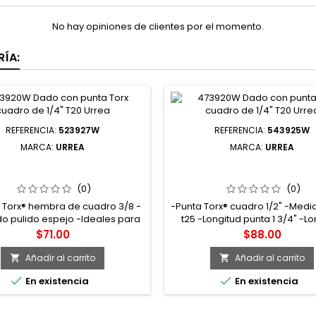
No hay opiniones de clientes por el momento.
ÍA:
REFERENCIA:
523927W
REFERENCIA:
543925W
MARCA:
URREA
MARCA:
URREA
7W DADO CON PUNTA TORX
543925W DADO CON PUNT
ADRO DE 3/8" T27 URREA
CUADRO DE 1/2" T25 UR
(0)
(0)
Torx® hembra de cuadro 3/8 -
-Punta Torx® cuadro 1/2" -Medi
 pulido espejo -Ideales para
t25 -Longitud punta 1 3/4" -Lo
ación en el ramo de la industria
total 3 1/4"
Precio
Precio
$71.00
$88.00
riz -Manufacturados en acero
romo vanadio y tratados
Añadir al carrito
Añadir al carrito


camente para ofrecer un alto


En existencia
En existencia
imiento y protegerlos de la
rrosión -Medida boca T27