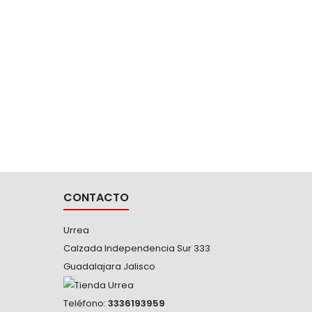
5254
CUADR
-Son acc
con dad
utili
CONTACTO
Urrea
Calzada Independencia Sur 333
Guadalajara Jalisco
Teléfono:
3336193959