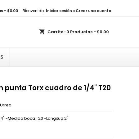
s - $0.00
Bienvenido,
Iniciar sesión
o
Crear una cuenta
×
×
×
shopping_cart
Carrito::
0
Productos - $0.00
sta
)
AS
)
 punta Torx cuadro de 1/4" T20
Urrea
/4" -Medida boca T20 -Longitud 2"