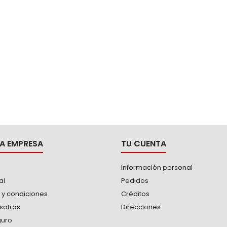
 los esfuerzos se distribuyen en
los...
A EMPRESA
TU CUENTA
Información personal
al
Pedidos
 y condiciones
Créditos
sotros
Direcciones
guro