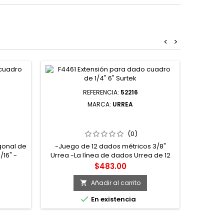
<
>
REFERENCIA:
52216
MARCA:
URREA
UNTA
52216 JUEGO DE DADOS CUADRO DE
CUADRO
3/8" 12 PUNTAS MÉTRICOS 12 PIEZAS
GADAS
URREA
(0)
gonal de
-Juego de 12 dados métricos 3/8"
16" -
Urrea -La línea de dados Urrea de 12
puntas están fabricados con acero de
Precio
$483.00
alta calidad permitiendo un alto
desempeño durante su uso,
Añadir al carrito

terminados en cromo-níquel para

En existencia
evitar la corrosión. -Su diseño de 12
puntas distribuye los esfuerzos en una
zona mayor de las caras activas de la