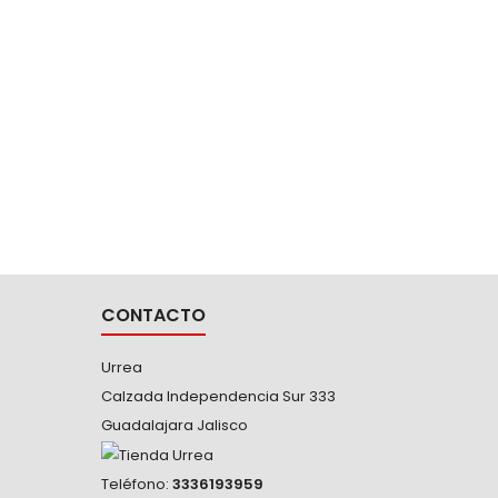
tuerca, más hacia el centro, no en las...
F51
HEXA
M
-Cu
Fabrica
Ide
mecá
CONTACTO
Urrea
Calzada Independencia Sur 333
Guadalajara Jalisco
Teléfono:
3336193959