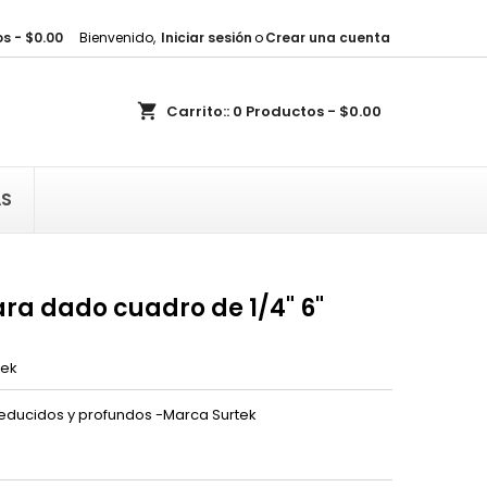
s - $0.00
Bienvenido,
Iniciar sesión
o
Crear una cuenta
×
×
×
shopping_cart
Carrito::
0
Productos - $0.00
sta
)
AS
)
ara dado cuadro de 1/4" 6"
tek
reducidos y profundos -Marca Surtek