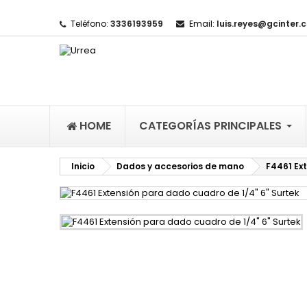
Teléfono:
3336193959
Email:
luis.reyes@gcinter.
M
(
I
De
((l
HOME
CATEGORÍAS PRINCIPALES
Inicio
Dados y accesorios de mano
F4461 Ex