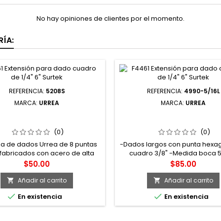
No hay opiniones de clientes por el momento.
ÍA:
REFERENCIA:
5208S
REFERENCIA:
4990-5/16L
MARCA:
URREA
MARCA:
URREA
S DADO CUADRO DE 3/8" 8
4990-5/16L DADO CON P
S EN PULGADAS 1/4" URREA
HEXAGONAL EXTRA LARGA 
DE 3/8" 6 PUNTAS EN PUL
(0)
(0)
5/16" URREA
ea de dados Urrea de 8 puntas
-Dados largos con punta hexa
fabricados con acero de alta
cuadro 3/8" -Medida boca 5/
lidad permitiendo un alto
Longitud 6" -Tipo ll
Precio
Precio
$50.00
$85.00
sempeño durante su uso,
nados en cromo-níquel para
Añadir al carrito
Añadir al carrito


r la corrosión -Su diseño de 8


En existencia
En existencia
distribuye los esfuerzos en una
yor de las caras activas de la
 más hacia el centro, no en las