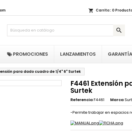
com
Carrito::
0
Producto
shopping_cart
i lista de regalos
(title))
niciar sesión

be iniciar sesión para guardar productos en su lista de deseos.
abel))
add_circle_outline
Crear nueva li
((cancelText))
((loginText)
PROMOCIONES
LANZAMIENTOS
GARANTÍ
((cancelText))
((createText)
tensión para dado cuadro de 1/4" 6" Surtek
F4461 Extensión p
Surtek
Referencia
F4461
Marca
Sur
-Permite trabajar en espacios 