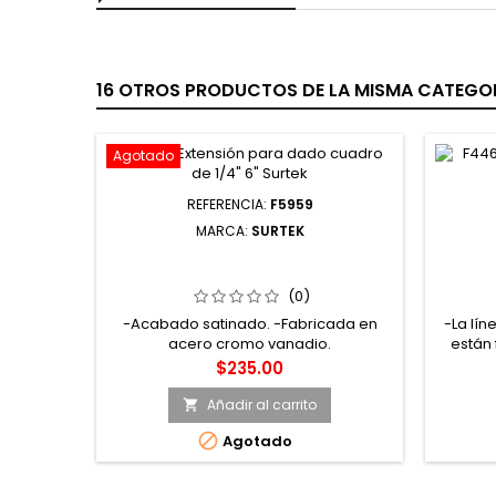
16 OTROS PRODUCTOS DE LA MISMA CATEGOR
Agotado
REFERENCIA:
F5959
MARCA:
SURTEK
F5959 EXTENSIÓN PARA DADO
5208
CUADRO DE 3/4" 4" SURTEK
PUNTA
(0)
-Acabado satinado. -Fabricada en
-La lín
acero cromo vanadio.
están 
ca
Precio
$235.00
de
termi
Añadir al carrito

evita

Agotado
puntas 
zona ma
tuerca,