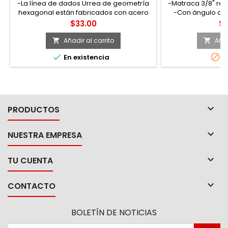
-La línea de dados Urrea de geometría
-Matraca 3/8" rev
hexagonal están fabricados con acero
-Con ángulo de 
de alta calidad permitiendo un alto
Precio
Pr
$33.00
$4
desempeño durante su uso, terminados
en cromo-níquel para evitar la corrosión
Añadir al carrito
Añad


-Su diseño de 6 puntas permite mayor


En existencia
A
contacto entre las paredes de la tuerca
y/o tornillo gracias a su geometría
lobular (super drive®) con un ángulo de
recuperación de...

PRODUCTOS

NUESTRA EMPRESA

TU CUENTA

CONTACTO
BOLETÍN DE NOTICIAS