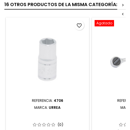
16 OTROS PRODUCTOS DE LA MISMA CATEGORÍA:
>
<
Agotado
favorite_border
REFERENCIA:
4706
REFERE
MARCA:
URREA
MAR
4706 DADO CUADRO DE 1/4" 6
5252A MATRACA
PUNTAS EN PULGADAS 3/16" URREA
DADO CUADRO
REDON
(0)