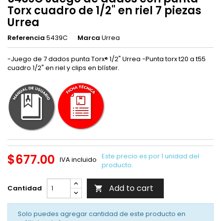
Torx cuadro de 1/2" en riel 7 piezas
Urrea
Referencia
5439C
Marca
Urrea
-Juego de 7 dados punta Torx® 1/2" Urrea -Punta torx t20 a t55
cuadro 1/2" en riel y clips en blíster.
$677.00
Este precio es por 1 unidad del
IVA incluido
producto.
Add to cart
Cantidad

Solo puedes agregar cantidad de este producto en