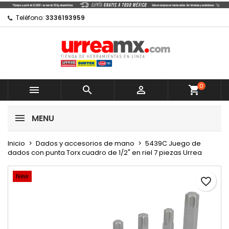
×
×
×
Mi lista de regalos
Crear lista de deseos
Iniciar sesión
Teléfono:
3336193959
Crear nueva lista
add_circle_outline
Debe iniciar sesión para guardar productos en su
Nombre de la lista de deseos
lista de deseos.
0
Cancelar



shopping_cart
Cancelar
Iniciar sesión
MENU
Crear lista de deseos
Inicio
Dados y accesorios de mano
5439C Juego de
dados con punta Torx cuadro de 1/2" en riel 7 piezas Urrea
New
favorite_border