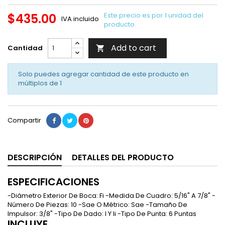
$435.00
Este precio es por 1 unidad del
IVA incluido
producto.
Add to cart
Cantidad

Solo puedes agregar cantidad de este producto en
múltiplos de
1
Compartir
DESCRIPCIÓN
DETALLES DEL PRODUCTO
ESPECIFICACIONES
-Diámetro Exterior De Boca: Fi -Medida De Cuadro: 5/16" A 7/8" -
Número De Piezas: 10 -Sae O Métrico: Sae -Tamaño De
Impulsor: 3/8" -Tipo De Dado: I Y Ii -Tipo De Punta: 6 Puntas
INCLUYE