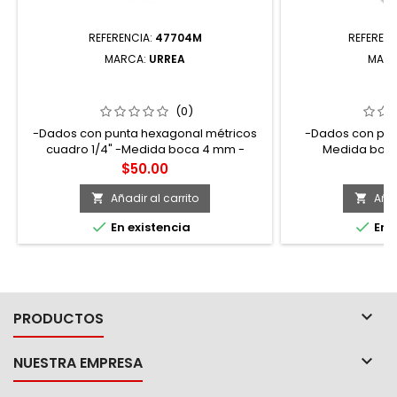
REFERENCIA:
47704M
REFERENC
MARCA:
URREA
MAR
47704M DADO CON PUNTA
473927W DADO
HEXAGONAL CUADRO DE 1/4"
CUADRO DE 
MÉTRICO 4 MM URREA
(0)
-Dados con punta hexagonal métricos
-Dados con punt
cuadro 1/4" -Medida boca 4 mm -
Medida boca 
Longitud 2"
Precio
P
$50.00
$
Añadir al carrito
Añad




En existencia
En e

PRODUCTOS

NUESTRA EMPRESA