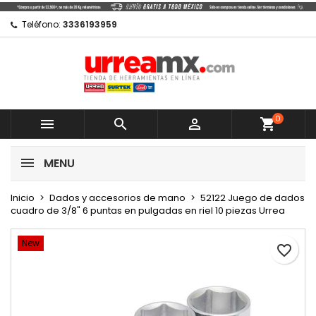
×
×
×
Mi lista de regalos
Crear lista de deseos
Iniciar sesión
Teléfono:
3336193959
Crear nueva lista
add_circle_outline
Debe iniciar sesión para guardar productos en su
Nombre de la lista de deseos
lista de deseos.
0
Cancelar



shopping_cart
Cancelar
Iniciar sesión
MENU
Crear lista de deseos
Inicio
Dados y accesorios de mano
52122 Juego de dados
cuadro de 3/8" 6 puntas en pulgadas en riel 10 piezas Urrea
New
favorite_border