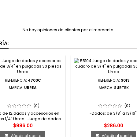
No hay opiniones de clientes por el momento.
ÍA:
REFERENCIA:
4700C
REFERENCIA:
S01S
MARCA:
URREA
MARCA:
SURTEK
00C JUEGO DE DADOS Y
S01S JUEGO DE DADOS CUA
ORIOS CUADRO DE 1/4" EN
1/2" EN PULGADAS 12 PUN
LGADAS 12 PIEZAS URREA
PIEZAS SURTEK
(0)
(0)
 de 12 dados y accesorios en
-Dados: de 3/8" a 13/16"
s 1/4" Urrea -Juego de dados
gadas 6 puntas con accesorios
Precio
Precio
$986.00
$286.00
ro 1/4" en caja metálica. -12
piezas.
Añadir al carrito
Añadir al carrito

