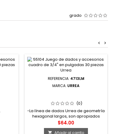
grado
<
>
REFERENCIA:
4713LM
MARCA:
URREA
DRO DE
4713LM DADO LARGO CUADRO DE
TAS 8
1/4" 6 PUNTAS MÉTRICO 13 MM
URREA
(0)
.
-La línea de dados Urrea de geometría
hexagonal largos, son apropiados
para lugares profundos, diseñados
Precio
$64.00
para usarse en tuercas donde el
espárrago sobresale del nivel de la
Añadir al carrito
