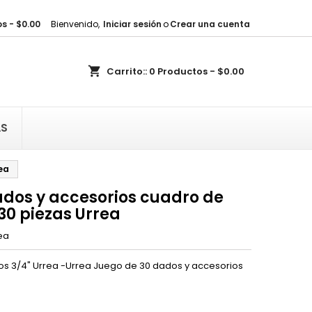
s - $0.00
Bienvenido,
Iniciar sesión
o
Crear una cuenta
×
×
×
shopping_cart
Carrito::
0
Productos - $0.00
sta
)
AS
)
ea
ados y accesorios cuadro de
30 piezas Urrea
ea
os 3/4" Urrea -Urrea Juego de 30 dados y accesorios