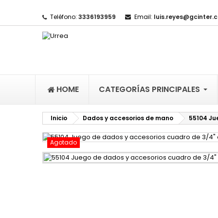
Teléfono:
3336193959
Email:
luis.reyes@gcinter.
M
(
I
De
((l
HOME
CATEGORÍAS PRINCIPALES
Inicio
Dados y accesorios de mano
55104 Ju
Agotado