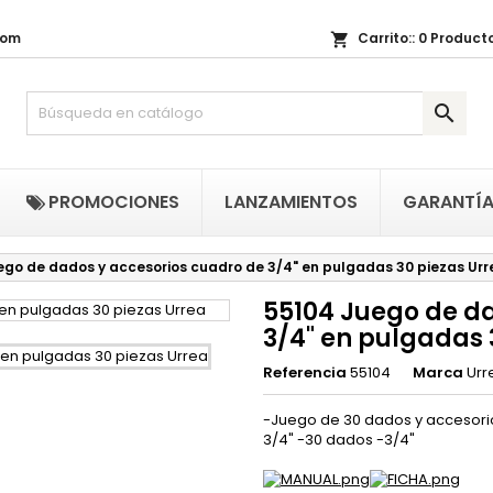
com
Carrito::
0
Producto
shopping_cart
i lista de regalos
(title))
niciar sesión

be iniciar sesión para guardar productos en su lista de deseos.
abel))
add_circle_outline
Crear nueva li
((cancelText))
((loginText)
PROMOCIONES
LANZAMIENTOS
GARANTÍ
((cancelText))
((createText)
ego de dados y accesorios cuadro de 3/4" en pulgadas 30 piezas Urr
55104 Juego de d
3/4" en pulgadas 
Referencia
55104
Marca
Urr
-Juego de 30 dados y accesori
3/4" -30 dados -3/4"