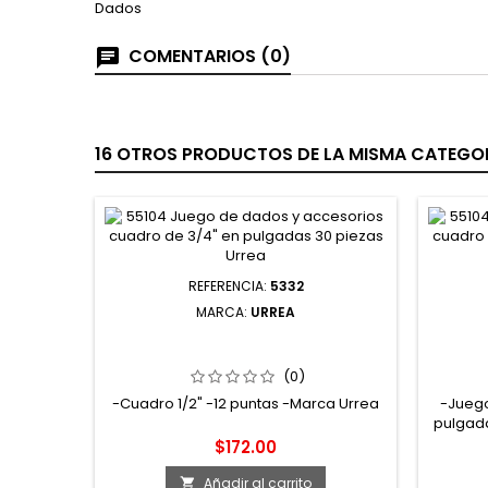
Dados
COMENTARIOS (0)
16 OTROS PRODUCTOS DE LA MISMA CATEGOR
REFERENCIA:
5332
MARCA:
URREA
5332 DADO LARGO CUADRO DE 1/2"
47
12 PUNTAS EN PULGADAS 1" URREA
ACCES
PU
(0)
-Cuadro 1/2" -12 puntas -Marca Urrea
-Juego
pulgada
en pul
Precio
$172.00
cuad
Añadir al carrito
