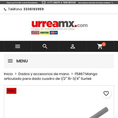
×
×
×
Mi lista de regalos
Crear lista de deseos
Iniciar sesión
Teléfono:
3336193959
Crear nueva lista
add_circle_outline
Debe iniciar sesión para guardar productos en su
Nombre de la lista de deseos
lista de deseos.
0
Cancelar



shopping_cart
Cancelar
Iniciar sesión
MENU
Crear lista de deseos
Inicio
Dados y accesorios de mano
F5867 Mango
articulado para dado cuadro de 1/2" 15-3/4" Surtek
New
favorite_border