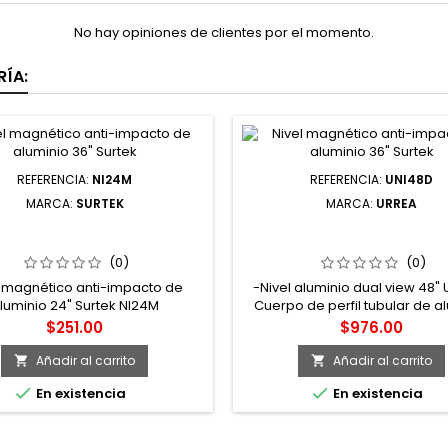
No hay opiniones de clientes por el momento.
ÍA:
REFERENCIA:
NI24M
REFERENCIA:
UNI48D
MARCA:
SURTEK
MARCA:
URREA
 MAGNÉTICO ANTI-IMPACTO
UNI48D NIVEL ANTI-IMPACT
E ALUMINIO 24" SURTEK
VIEW 48" URREA
(0)
(0)
l magnético anti-impacto de
-Nivel aluminio dual view 48" 
luminio 24" Surtek NI24M
Cuerpo de perfil tubular de a
que brinda mayor y durabili
Precio
Precio
$251.00
$976.00
Precisión: 0.001 pulg/ pulg (1 m
Empuñadura ergonómica 
Añadir al carrito
Añadir al carrito


sujeción confortable. -Cuerpo d


En existencia
En existencia
de aluminio que brinda m
exactitud y durabilidad.