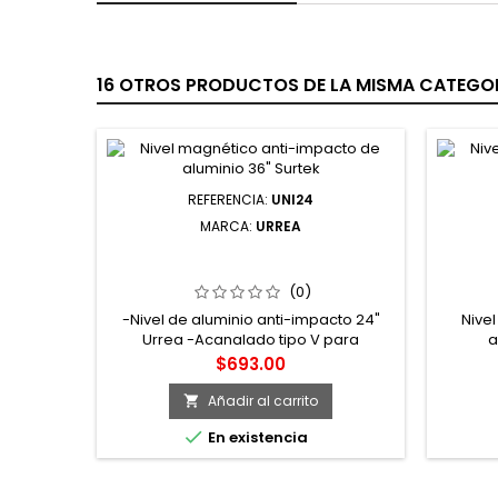
16 OTROS PRODUCTOS DE LA MISMA CATEGOR
REFERENCIA:
UNI24
MARCA:
URREA
UNI24 NIVEL ANTI-IMPACTO
NIVEL
ACANALADO TIPO "V" 24" URREA
D
(0)
-Nivel de aluminio anti-impacto 24"
Nive
Urrea -Acanalado tipo V para
a
superficies curvas. -3 burbujas 0°,45°y
Precio
$693.00
90° protegidas de acrílico sólido. -
Empuñadura moldeada. -Cuerpo de
Añadir al carrito

perfil tubular de aluminio que brinda

En existencia
mayor exactitud y durabilidad.