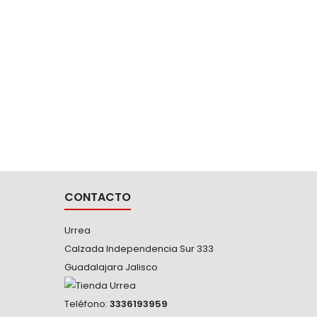
plomería y todos...
B1
CARCA
-Flexóme
-Gancho
doble 
númer
lectura 
rápida -
absorbe
cint
extende
CONTACTO
Urrea
Calzada Independencia Sur 333
Guadalajara Jalisco
Teléfono:
3336193959