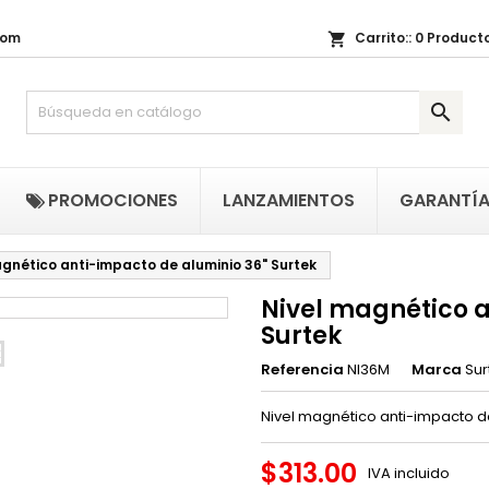
com
Carrito::
0
Producto
shopping_cart
i lista de regalos
(title))
niciar sesión

be iniciar sesión para guardar productos en su lista de deseos.
abel))
add_circle_outline
Crear nueva li
((cancelText))
((loginText)
PROMOCIONES
LANZAMIENTOS
GARANTÍ
((cancelText))
((createText)
agnético anti-impacto de aluminio 36" Surtek
Nivel magnético a
Surtek
Referencia
NI36M
Marca
Sur
Nivel magnético anti-impacto d
$313.00
IVA incluido