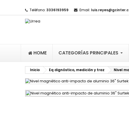
Teléfono:
3336193959
Email:
luis.reyes@gcinter.
M
(
I
De
((l
HOME
CATEGORÍAS PRINCIPALES
Inicio
Eq dignóstico, medición y traz
Nivel m