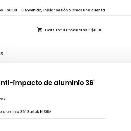
s - $0.00
Bienvenido,
Iniciar sesión
o
Crear una cuenta
×
×
×
shopping_cart
Carrito::
0
Productos - $0.00
sta
)
AS
)
nti-impacto de aluminio 36"
tek
e aluminio 36" Surtek NI36M