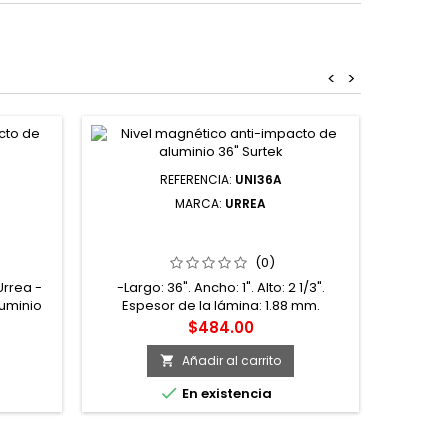
<
>
REFERENCIA:
UNI36A
MARCA:
URREA
O DUAL
UNI36A NIVEL ANTI-IMPACTO
ACANALADO TIPO "V" 36" DE
ALUMINIO URREA
(0)
Urrea -
-Largo: 36". Ancho: 1". Alto: 2 1/3".
luminio
Espesor de la lámina: 1.88 mm.
dad. -
Peso:220 gr. -Dimensión de la ventana
Precio
$484.00
m/ m). -
de la burbuja: 28X10 mm. -Material:
para
Aluminio. -Color principal: Rojo. Color
Añadir al carrito

e perfil
secundario: Negro. Color de la burbuja:

En existencia
ayor
Verde. -Material del protector de gota:
Acrílico. Terminado: Metálico. -Ideal
para construcción, carpintería,