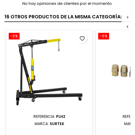
No hay opiniones de clientes por el momento.
16 OTROS PRODUCTOS DE LA MISMA CATEGORÍA:
>
<
-5%
-5%
favorite_border
REFERENCIA:
PLH2
REFERE
MARCA:
SURTEK
MARC
PLUMA HIDRÁULICA PLEGABLE CON
JUEGO DE TUER