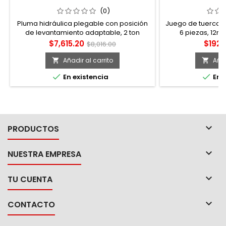
POSICIÓN DE LEVANTAMIENTO
PARA RIN, 6 P
ADAPTABLE, 2 TON SURTEK
S
(0)
Pluma hidráulica plegable con posición
Juego de tuercas 
de levantamiento adaptable, 2 ton
6 piezas, 12mm
Surtek PLH2
Precio
Precio
Preci
$7,615.20
$192.
$8,016.00
base
Añadir al carrito
Añad




En existencia
En e

PRODUCTOS

NUESTRA EMPRESA

TU CUENTA

CONTACTO