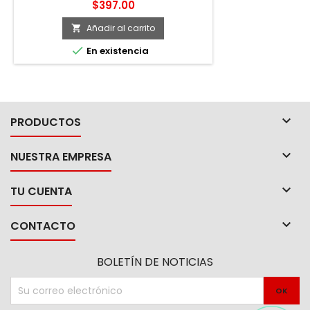
mayor estabilidad. -Se adapta a
Precio
$397.00
cualquier tubo comercial de 3/4".
Añadir al carrito


En existencia

PRODUCTOS

NUESTRA EMPRESA

TU CUENTA

CONTACTO
BOLETÍN DE NOTICIAS