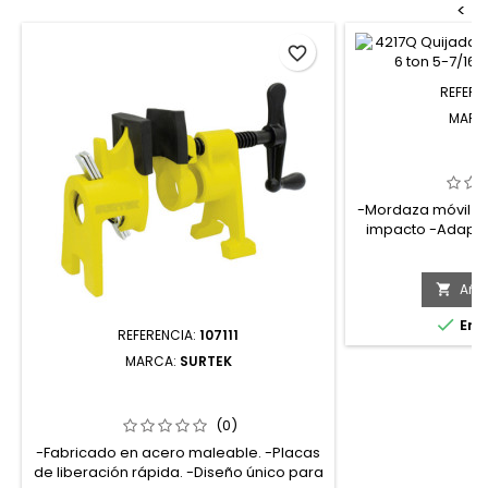
<
favorite_border
REFERE
MARC
PR225 PRENS
RESORTE 
-Mordaza móvil de
impacto -Adaptab
forma irregu
P
$
derrapantes -Res
Añad


En e
REFERENCIA:
107111
MARCA:
SURTEK
107111 SARGENTO PARA TUBO DE 3/4"
SURTEK
(0)
-Fabricado en acero maleable. -Placas
de liberación rápida. -Diseño único para