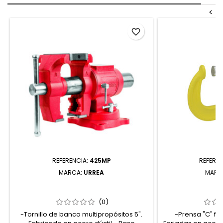
<
favorite_border
REFERENCIA:
425MP
REFEREN
MARCA:
URREA
MARC
425MP TORNILLO DE BANCO 5"
107064 PRENSA 
MULTIPROPÓSITOS URREA
FORJA
(0)
-Tornillo de banco multipropósitos 5".
-Prensa "C" for