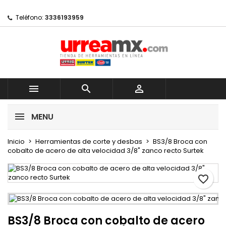
Mi lista de regalos
Crear lista de deseos
Iniciar sesión
Teléfono:
3336193959
Crear nueva lista
add_circle_outline
Debe iniciar sesión para guardar productos en su lista de 
Nombre de la lista de deseos



Iniciar sesión
MENU
Crear lista de deseos
Inicio
Herramientas de corte y desbas
BS3/8 Broca con
cobalto de acero de alta velocidad 3/8" zanco recto Surtek
favorite_border
BS3/8 Broca con cobalto de acero