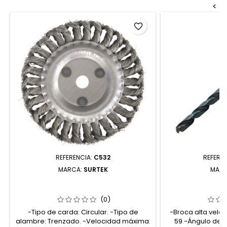
<
favorite_border
REFERENCIA:
C532
REFERE
MARCA:
SURTEK
MAR
C532 CARDA CIRCULAR TRENZADA
BNM59 BROCA N
ALAMBRE GRUESO 4" X 0.50 MM CON
ALTA VELOCI
ROSCA 5/8" SURTEK
ZANCO R
(0)
-Tipo de carda: Circular. -Tipo de
-Broca alta velo
alambre: Trenzado. -Velocidad máxima:
59 -Ángulo de p