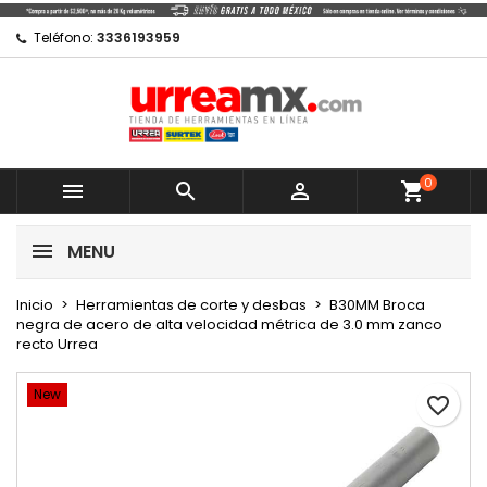
×
×
×
Mi lista de regalos
Crear lista de deseos
Iniciar sesión
Teléfono:
3336193959
Crear nueva lista
add_circle_outline
Debe iniciar sesión para guardar productos en su
Nombre de la lista de deseos
lista de deseos.
0
Cancelar



shopping_cart
Cancelar
Iniciar sesión
MENU
Crear lista de deseos
Inicio
Herramientas de corte y desbas
B30MM Broca
negra de acero de alta velocidad métrica de 3.0 mm zanco
recto Urrea
New
favorite_border