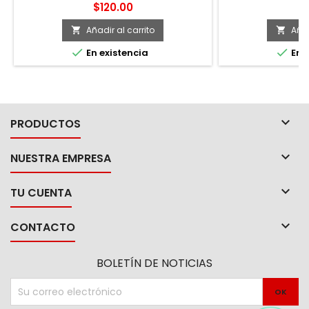
12500 RPM. -Uso profesional, para
Precio
Pr
$120.00
$
trabajos en hierro, acero al carbón y
madera.
Añadir al carrito
Añad




En existencia
En e

PRODUCTOS

NUESTRA EMPRESA

TU CUENTA

CONTACTO
BOLETÍN DE NOTICIAS