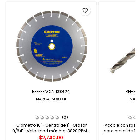
favorite_border
REFERENCIA:
123474
REFERE
MARCA:
SURTEK
MAR
123474 DISCO DE DIAMANTE PARA
HSA38 MAND
CORTADORA DE CONCRETO 16"
HEXAGONA
SURTEK
(0)
-Diámetro 16" -Centro de 1" -Grosor:
-Acople con rosca
9/64" -Velocidad máxima: 3820 RPM -
para metal de 1/4
Tamaño del filo: 12 mm
diseño super dr
Precio
Pr
$2,740.00
$