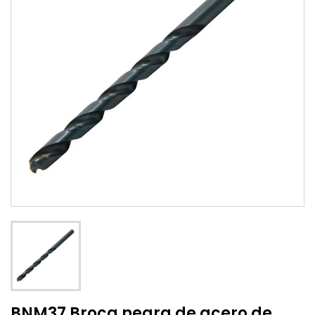
BNM37 Broca negra de acero de