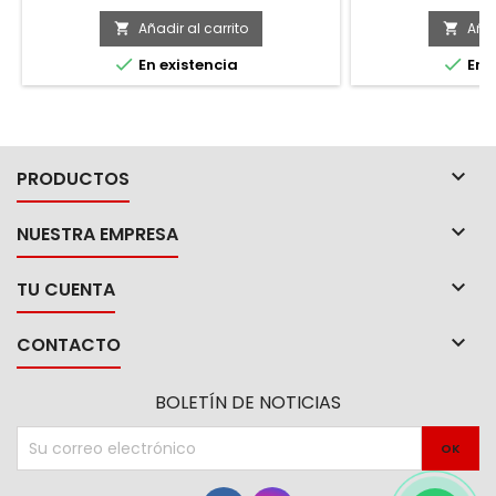
para un ag
Añadir al carrito
Añad




En existencia
En e

PRODUCTOS

NUESTRA EMPRESA

TU CUENTA

CONTACTO
BOLETÍN DE NOTICIAS