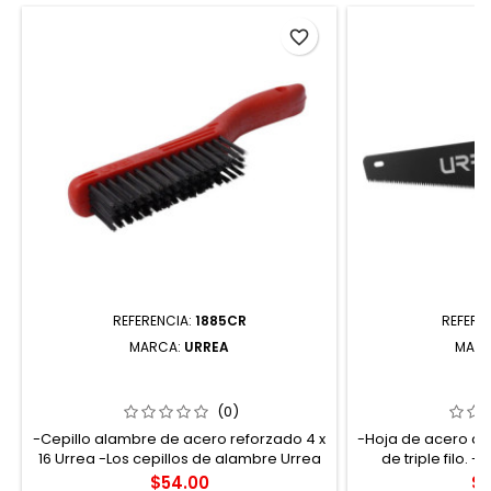
favorite_border
REFERENCIA:
1885CR
REFERE
MARCA:
URREA
MAR
1885CR CEPILLO DE ALAMBRE DE
34020 SERR
ACERO REFORZADO CON 4X16 FILAS
BIMATERIAL TRIP
DE PINCELES CON MANGO URREA
(0)
-Cepillo alambre de acero reforzado 4 x
-Hoja de acero de
16 Urrea -Los cepillos de alambre Urrea
de triple filo. 
ofrecen 3 veces más durabilidad que un
dientes por pulg
Precio
Pr
$54.00
$3