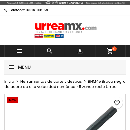
×
×
×
Mi lista de regalos
Crear lista de deseos
Iniciar sesión
Teléfono:
3336193959
Crear nueva lista
add_circle_outline
Debe iniciar sesión para guardar productos en su
Nombre de la lista de deseos
lista de deseos.
0
Cancelar



shopping_cart
Cancelar
Iniciar sesión
MENU
Crear lista de deseos
Inicio
Herramientas de corte y desbas
BNM45 Broca negra
de acero de alta velocidad numérica 45 zanco recto Urrea
New
favorite_border