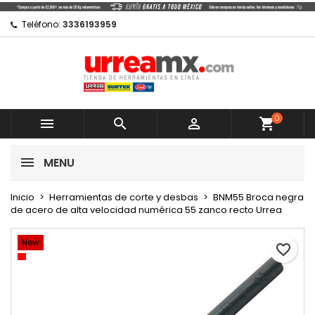
×
×
×
Mi lista de regalos
Crear lista de deseos
Iniciar sesión
Teléfono:
3336193959
Crear nueva lista
add_circle_outline
Debe iniciar sesión para guardar productos en su
Nombre de la lista de deseos
lista de deseos.
0
Cancelar



shopping_cart
Cancelar
Iniciar sesión
MENU
Crear lista de deseos
Inicio
Herramientas de corte y desbas
BNM55 Broca negra
de acero de alta velocidad numérica 55 zanco recto Urrea
New
favorite_border