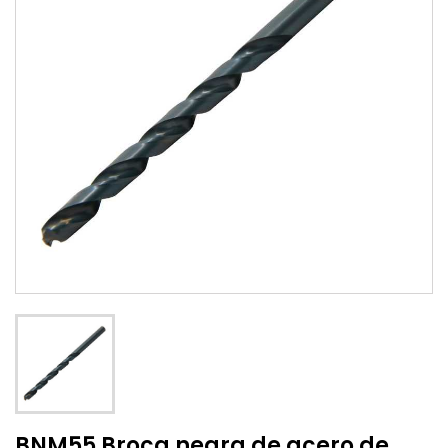
BNM55 Broca negra de acero de