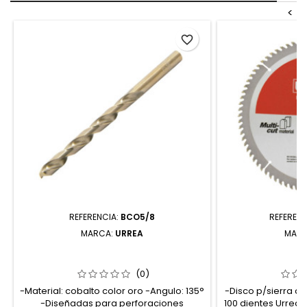
<
favorite_border
REFERENCIA:
BCO5/8
REFERENC
MARCA:
URREA
MAR
BCO5/8 BROCA CON COBALTO DE
DSA10100 DI
ACERO DE ALTA VELOCIDAD 5/8"
CIRCULAR PA
ZANCO RECTO URREA
MATERIAL 100 
(0)
-Material: cobalto color oro -Angulo: 135°
-Disco p/sierra cir
-Diseñadas para perforaciones
100 dientes Urrea 