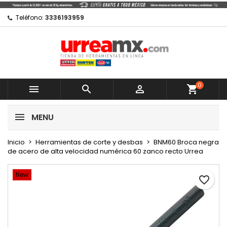
×
×
×
Mi lista de regalos
Crear lista de deseos
Iniciar sesión
Teléfono:
3336193959
Crear nueva lista
add_circle_outline
Debe iniciar sesión para guardar productos en su
Nombre de la lista de deseos
lista de deseos.
0
Cancelar



shopping_cart
Cancelar
Iniciar sesión
MENU
Crear lista de deseos
Inicio
Herramientas de corte y desbas
BNM60 Broca negra
de acero de alta velocidad numérica 60 zanco recto Urrea
New
favorite_border