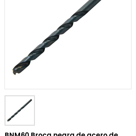
BNM60 Broca negra de acero de