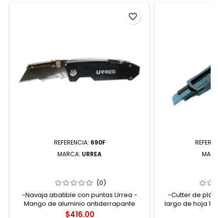
favorite_border
REFERENCIA:
690F
REFERE
MARCA:
URREA
MAR
690F NAVAJA UTILITARIA ABATIBLE
CUTU3 CUTTE
CON PUNTAS DE 7-1/4" URREA
PLÁSTICO DE
RECUBIERTA
(0)
-Navaja abatible con puntas Urrea -
-Cutter de plás
Mango de aluminio antiderrapante
largo de hoja 1
incluye dos puntas planas (316" y 1/4" y 2
corte de 0.5mm M
Precio
Pr
$416.00
$