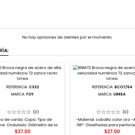
No hay opiniones de clientes por el momento.
ÍA:
REFERENCIA:
C332
REFERENCIA:
BCO7/64
MARCA:
FOY
MARCA:
URREA
2 CARDA COPA ONDULADA
BCO7/64 BROCA CON COBA
RE DELGADO 3" X 0.30 CON
ACERO DE ALTA VELOCIDAD
ZANCO 1/4" FOY
ZANCO RECTO URREA
(0)
(0)
po de carda: Copa. Tipo de
-Material: cobalto color oro -
re: Ondulado. Diámetro de la
118° -Diseñadas para perfora
 3". Velocidad máxima: 4500. -
pesadas como metales -Se uti
Precio
Precio
$37.00
$27.00