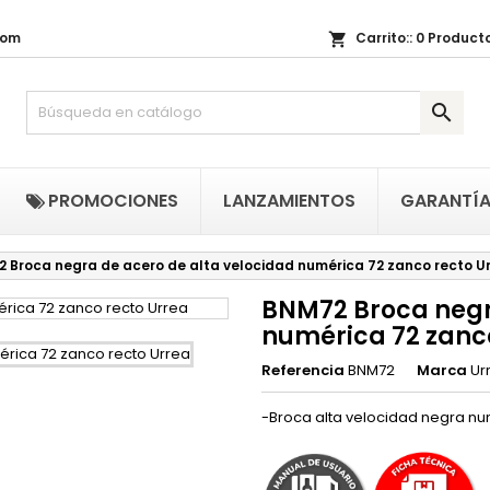
com
Carrito::
0
Producto
shopping_cart
i lista de regalos
(title))
niciar sesión

be iniciar sesión para guardar productos en su lista de deseos.
abel))
add_circle_outline
Crear nueva li
((cancelText))
((loginText)
PROMOCIONES
LANZAMIENTOS
GARANTÍ
((cancelText))
((createText)
 Broca negra de acero de alta velocidad numérica 72 zanco recto U
BNM72 Broca negr
numérica 72 zanco
Referencia
BNM72
Marca
Ur
-Broca alta velocidad negra nu