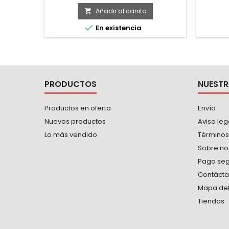
Diámet
máxima
Añadir al carrito

0.30 mm

En existencia
desba
secundar
PRODUCTOS
NUESTR
Productos en oferta
Envío
Nuevos productos
Aviso leg
Lo más vendido
Términos
Sobre no
Pago se
Contáct
Mapa del 
Tiendas