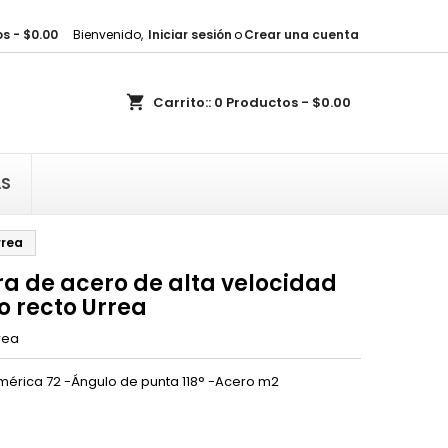
s - $0.00
Bienvenido,
Iniciar sesión
o
Crear una cuenta
×
×
×
shopping_cart
Carrito::
0
Productos - $0.00
sta
)
AS
)
rrea
a de acero de alta velocidad
 recto Urrea
rea
mérica 72 -Ángulo de punta 118° -Acero m2