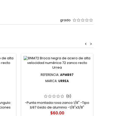
grado
<
>
REFERENCIA:
APMB97
MARCA:
URREA
LTO DE
APMB97 PUNTA MONTADA DE
UFTP
 7/64"
ÓXIDO DE ALUMINIO ROSA TIPO B97
MANG
URREA
(0)
Angulo:
-Punta montada rosa zanco 1/8" -Tipo
-Mango 
ciones
b97 óxido de aluminio -1/8"x3/8"
con TPU
liza en
convie
Precio
$60.00