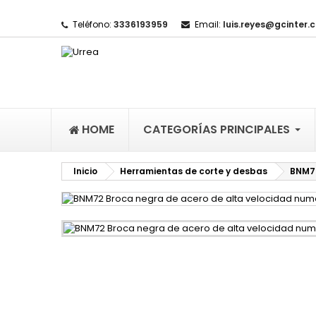
Teléfono:
3336193959
Email:
luis.reyes@gcinter.
M
(
I
De
((l
HOME
CATEGORÍAS PRINCIPALES
Inicio
Herramientas de corte y desbas
BNM72