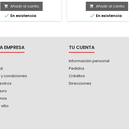
ro de la carda: 3". Velocidad
todo tipo de taladros -No
: 4500. -Calibre del alambre
recomienda para aceros bl
Añadir al carrito
Añadir al carrito


. Zanco 1/4". -Se utilizan para


En existencia
En existencia
rbar (remoción de rebabas
ias que se producen al fresar,
lijar, tornear y taladrar).
A EMPRESA
TU CUENTA
Información personal
al
Pedidos
 y condiciones
Créditos
sotros
Direcciones
guro
anos
sitio