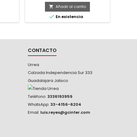
 se
para afil
andos
-Dise
Añadir al carrito

mejor 

En existencia
colgar.
interno
CONTACTO
Urrea
Calzada Independencia Sur 333
Guadalajara Jalisco
Teléfono:
3336193959
WhatsApp:
33-4156-6204
Email:
luis.reyes@gcinter.com