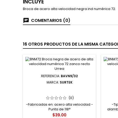
INCLUYE
Broca de acero alta velocidad negra ind numérica 72.
COMENTARIOS (0)
16 OTROS PRODUCTOS DE LA MISMA CATEGOR
REFERENCIA:
BAVN9/32
MARCA:
SURTEK
BAVN9/32 BROCA NEGRA DE ACERO
C33
DE ALTA VELOCIDAD 9/32" ZANCO
ALAMB
RECTO SURTEK
(0)
-Fabricadas en: acero alta velocidad -
-Ti
Punta de 118°
alamb
carda:
Precio
$39.00