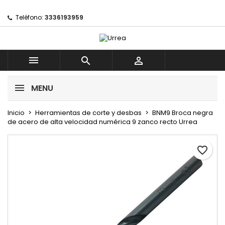
Mi lista de regalos
Crear lista de deseos
Iniciar sesión
Teléfono:
3336193959
Crear nueva lista
add_circle_outline
Debe iniciar sesión para guardar productos en su lista de 
Nombre de la lista de deseos



MENU
Iniciar sesión
Inicio
Herramientas de corte y desbas
BNM9 Broca negra
Crear lista de deseos
de acero de alta velocidad numérica 9 zanco recto Urrea
favorite_border