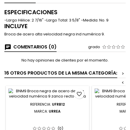
ESPECIFICACIONES
-Largo Hélice: 2 7/16" -Largo Total: 3 5/8" -Medida: No. 9
INCLUYE
Broca de acero alta velocidad negra ind numérica 9.
COMENTARIOS (0)
grado
No hay opiniones de clientes por el momento.
16 OTROS PRODUCTOS DE LA MISMA CATEGORÍA:
>
<
favorite_border
REFERENCIA:
UFRB12
REFERE
MARCA:
URREA
MARC
UFRB12 LIMA REDONDA BASTARDA 12"
120287 LIMA R
URREA
PLÁSTIC
(0)