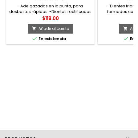
-Adelgazadas en la punta, para
-Dientes triang
desbastes rápidos. -Dientes rectificados
formados con b
con dureza y geometría homogénea en
aluminio, plomo,
Precio
Pr
$118.00
$
toda la lima. -Perfil circular levemente
otros materia
afilado. -Marca Urrea. -Para ajustar y
desgastes á
Añadir al carrito
Añad


aumentar aberturas circulares o


En existencia
En e
cónicas.