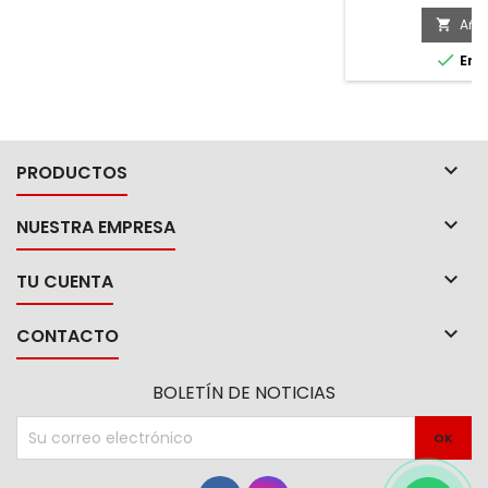
Añad


En e

PRODUCTOS

NUESTRA EMPRESA

TU CUENTA

CONTACTO
BOLETÍN DE NOTICIAS