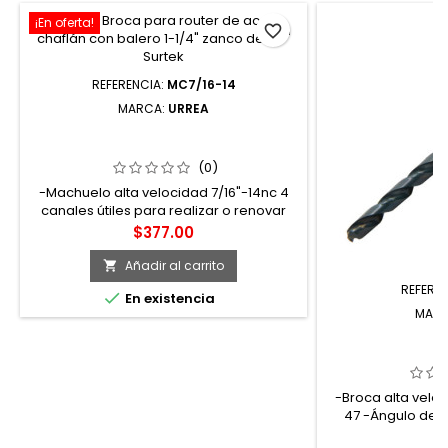
¡En oferta!
favorite_border
REFERENCIA:
MC7/16-14
MARCA:
URREA
MC7/16-14 MACHUELO DE ACERO DE
ALTA VELOCIDAD 7/16"-14NC URREA
(0)
-Machuelo alta velocidad 7/16"-14nc 4
canales útiles para realizar o renovar
roscas internas
Precio
$377.00
Añadir al carrito

REFERE

En existencia
MAR
BNM47 BROCA N
ALTA VELOCI
ZANCO R
-Broca alta velo
47 -Ángulo de p
Pr
$