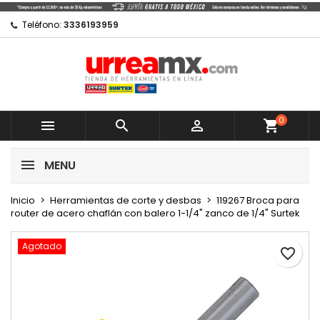
×
×
×
Mi lista de regalos
Crear lista de deseos
Iniciar sesión
Teléfono:
3336193959
Crear nueva lista
add_circle_outline
Debe iniciar sesión para guardar productos en su
Nombre de la lista de deseos
lista de deseos.
0
Cancelar



shopping_cart
Cancelar
Iniciar sesión
MENU
Crear lista de deseos
Inicio
Herramientas de corte y desbas
119267 Broca para
router de acero chaflán con balero 1-1/4" zanco de 1/4" Surtek
Agotado
favorite_border